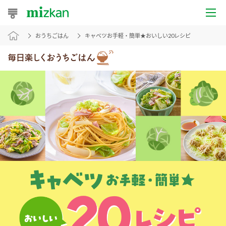
おうちごはん
キャベツお手軽・簡単★おいしい20レシピ
おうちレシピ
おすすめレシピ
レシピ特集
レシピカテゴリ一覧
商品からレシピを探す
レシピ名特集
商品情報