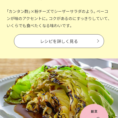
鍋奉行マニュアル
ミツカン公式通販
「カンタン酢」×粉チーズでシーザーサラダのよう。ベーコ
キッザニア東京「ぽん酢工房」
ミツカンのCM
ンが味のアクセントに。コクがあるのにすっきりしていて、
ロングセラー商品 ＋ おすすめレシピ
いくらでも食べたくなる味わいです。
人気商品 ＋ おすすめレシピ
レシピを詳しく見る
検索
業務用サイト
ミツカングループについて
製造所固有記号一覧