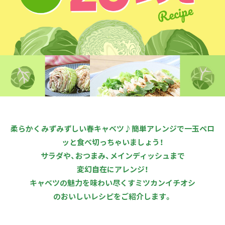
商品カテゴリ
新商品一覧
酢
調味酢
キャンペーン情報
お酢ドリンク
ぽん酢
ブランド・スペシャルサイト
ブランド・スペシャルサイト トップ
みりん風・料理酒
鍋用調味料
商品ブランドサイト
企業情報
柔らかくみずみずしい春キャベツ♪簡単アレンジで一玉ペロ
Fibee（ファイビー）
ッと食べ切っちゃいましょう！
国内事業概要
くらしプラ酢
サラダや、おつまみ、メインディッシュまで
つゆ
たれ
変幻自在にアレンジ！
カンタン酢
ミツカングループについて
キャベツの魅力を味わい尽くすミツカンイチオシ
お酢ドリンク
のおいしいレシピをご紹介します。
ミツカンを知る
企業理念
スープ
中華
味ぽん
ぽん酢