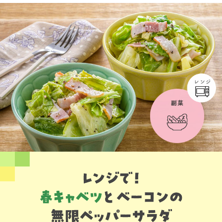
採用情報
環境への取り組み
かおりの蔵
ミツカンの歴史
クイック調味料
レモン果汁
ニュースリリース
つゆ
水の文化センター（アーカイブ）
鍋なび
ふりかけ
おすしの素
お客様相談センター
納豆のサイト
ZENB initiative
PIN印
お客様の声をいかしました
炊き込みご飯の素
米飯用調味液
三ツ判山吹
販売終了製品のご案内
千夜
MIM（ミツカンミュージアム）
納豆
Fibee
よくあるご質問
スペシャルサイト
お酢を知ろう！
各部門が大切にしていること
お問い合わせ
すしラボ
地図から取り扱い店舗を探す
ぽん酢サワー
おいしさと健康への取り組み
納豆の豆知識