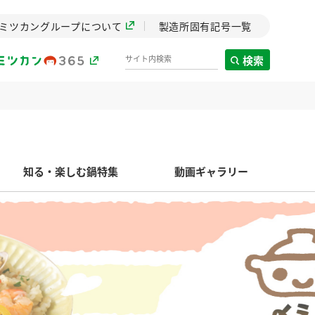
ミツカングループについて
製造所固有記号一覧
検索
製造所固有記号一覧
知る・楽しむ鍋特集
動画ギャラリー
歴史
までのミ
と挑戦の
します。
センター
ZENB initiative
イブ）
料理酒
鍋用調味料
つゆ
たれ
植物を可能な限りまる
ごと使ったZENBのコン
設立。「水」を