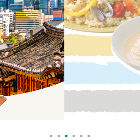
す。
テーマとし
活動を行っ
た。
MIM（ミツカンミュ
各部門が
スープ
中華
クイック調味料
レモン果汁
ふりか
ージアム）
いること
ミツカンの酢づくりの
「未来ビジ
歴史などが学べる体験
実現に向け
型博物館です。
取り組みを
す。
納豆
Fibee
キッザニア東京「ぽ
ん酢工房」
味ぽんやお酢について
楽しく学べるパビリオ
ンです。
ibee（ファイビ
くらしプラ酢
カンタン酢