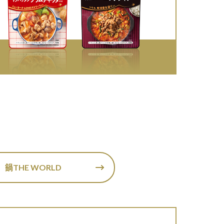
鍋THE WORLD