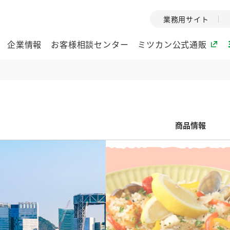
業務用サイト
企業情報
お客様相談センター
ミツカン公式通販
ミツカングループについて
商品情報
企業理念
ミツカンの
ミツカングループの企
創業から現在
業理念をご紹介しま
ツカンの変革
す。
歴史をご紹介
ご紹介します。
環境への取り組み
水の文化
（アーカ
酢
調味酢
お酢ドリンク
ぽん酢
みりん風・
ミツカンの環境への取
り組みをご紹介しま
1999年