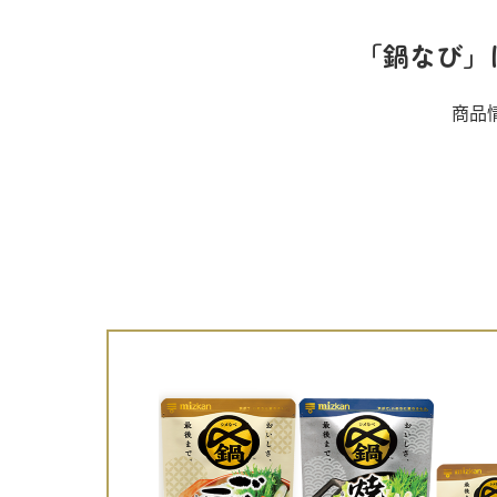
ー
「鍋なび」
商品
お