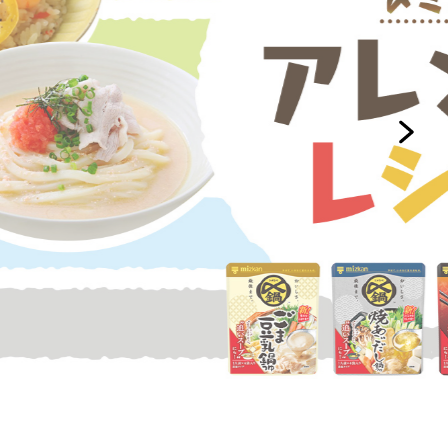
セプトをご紹介しま
た社会貢献
す。
ていまし
大切にして
おいしさと健康への
け
おすしの素
炊き込みご飯の素
米飯用調味液
取り組み
ョン宣言」
ミツカンの研究成果と
た各部門の
おいしさと健康に役立
ご紹介しま
つ情報をご紹介しま
す。
お酢ドリンク
味ぽん
ぽん酢