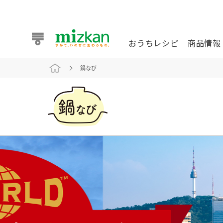
おうちレシピ
商品情報
鍋なび
おうちレシピ
商品情報 トップ
企業情報 トップ
お客様相談センター トップ
ミツカン公式通販
業務用サイト
また食べたいが見つかる。ミツカンからのおすすめレシピを
おうちレシピ トップ