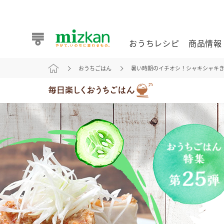
おうちレシピ
商品情報
おうちごはん
暑い時期のイチオシ！シャキシャキ
おうちレシピ
商品情報 トップ
企業情報 トップ
お客様相談センター トップ
ミツカン公式通販
業務用サイト
また食べたいが見つかる。ミツカンからのおすすめレシピを
おうちレシピ トップ