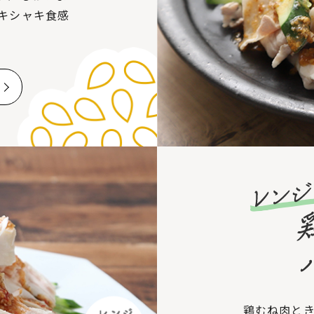
キシャキ食感
鶏むね肉と