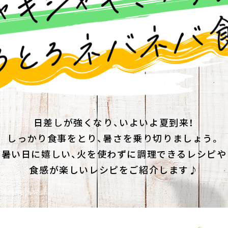
す。
テーマとし
活動を行っ
た。
MIM（ミツカンミュ
各部門が
スープ
中華
クイック調味料
レモン果汁
ふりか
ージアム）
いること
ミツカンの酢づくりの
「未来ビジ
歴史などが学べる体験
実現に向け
型博物館です。
取り組みを
す。
日差しが強くなり、いよいよ夏到来！
納豆
Fibee
キッザニア東京「ぽ
しっかり食事をとり、暑さを乗り切りましょう。
ん酢工房」
暑い日に嬉しい、火を使わずに調理できるレシピや
味ぽんやお酢について
食感が楽しいレシピをご紹介します♪
楽しく学べるパビリオ
ンです。
ibee（ファイビ
くらしプラ酢
カンタン酢