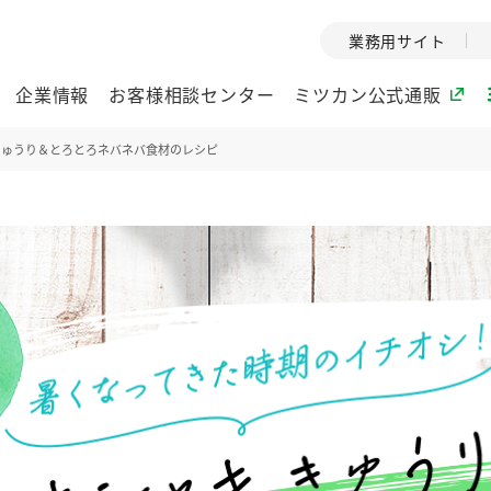
業務用サイト
企業情報
お客様相談センター
ミツカン公式通販
きゅうり＆とろとろネバネバ食材のレシピ
ミツカングループについて
企業理念
ミツカンの
ミツカングループの企
創業から現在
業理念をご紹介しま
ツカンの変革
す。
歴史をご紹介
ご紹介します。
環境への取り組み
水の文化
（アーカ
酢
調味酢
お酢ドリンク
ぽん酢
みりん風・
ミツカンの環境への取
り組みをご紹介しま
1999年