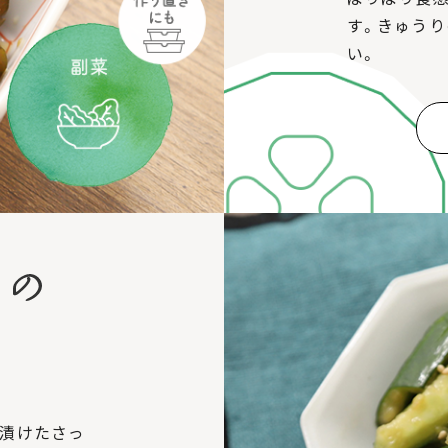
す。きゅう
い。
で漬けたさっ