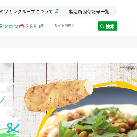
ミツカングループについて
製造所固有記号一覧
検索
製造所固有記号一覧
歴史
までのミ
と挑戦の
します。
センター
ZENB initiative
イブ）
料理酒
鍋用調味料
つゆ
たれ
植物を可能な限りまる
ごと使ったZENBのコン
設立。「水」を