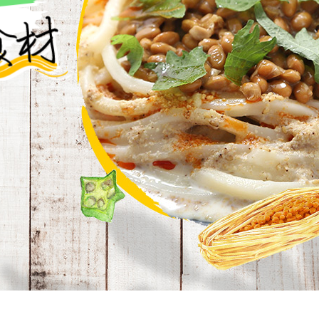
セプトをご紹介しま
た社会貢献
す。
ていまし
大切にして
おいしさと健康への
け
おすしの素
炊き込みご飯の素
米飯用調味液
取り組み
ョン宣言」
ミツカンの研究成果と
た各部門の
おいしさと健康に役立
ご紹介しま
つ情報をご紹介しま
す。
お酢ドリンク
味ぽん
ぽん酢