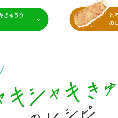
）
酢を知ろう！
すしラボ
ぽん酢サワー