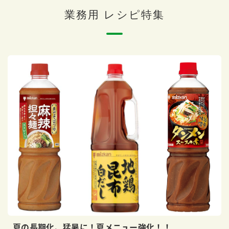
商品カテゴリ
業務用 レシピ特集
新商品一覧
酢
調味酢
キャンペーン情報
お酢ドリンク
ぽん酢
ブランド・スペシャルサイト
ブランド・スペシャルサイト トップ
みりん風・料理酒
鍋用調味料
商品ブランドサイト
企業情報
Fibee（ファイビー）
国内事業概要
くらしプラ酢
つゆ
たれ
カンタン酢
ミツカングループについて
お酢ドリンク
ミツカンを知る
企業理念
スープ
中華
味ぽん
夏の長期化、猛暑に！夏メニュー強化！！
ぽん酢