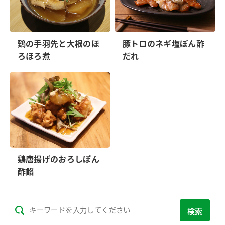
鶏の手羽先と大根のほ
豚トロのネギ塩ぽん酢
ろほろ煮
だれ
鶏唐揚げのおろしぽん
酢餡
検索