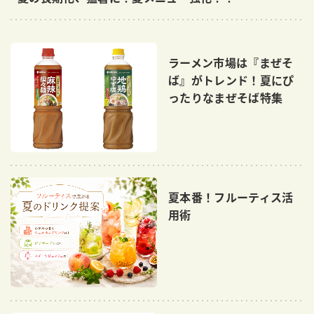
採用情報
環境への取り組み
かおりの蔵
ミツカンの歴史
クイック調味料
レモン果汁
ニュースリリース
つゆ
水の文化センター（アーカイブ）
ラーメン市場は『まぜそ
鍋なび
ば』がトレンド！夏にぴ
ふりかけ
おすしの素
お客様相談センター
納豆のサイト
ったりなまぜそば特集
ZENB initiative
PIN印
お客様の声をいかしました
炊き込みご飯の素
米飯用調味液
三ツ判山吹
販売終了製品のご案内
千夜
MIM（ミツカンミュージアム）
納豆
Fibee
夏本番！フルーティス活
よくあるご質問
スペシャルサイト
用術
お酢を知ろう！
各部門が大切にしていること
お問い合わせ
すしラボ
地図から取り扱い店舗を探す
ぽん酢サワー
おいしさと健康への取り組み
納豆の豆知識