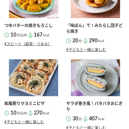
つゆバターの焼きもろこし
「味ぽん」で！みたらし団子ど
ら焼き
10
167
分以内
kcal
20
290
分
kcal
#スピード（副菜・つまみ）
#子どもと一緒に楽しむ
和風照りマヨミニピザ
サラダ巻き風！パタパタおにぎ
り
10
270
分以内
kcal
30
407
分
kcal
#子どもと一緒に楽しむ
#子どもと一緒に楽しむ