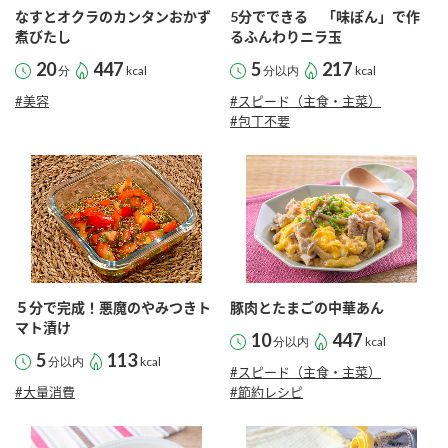
採用情報
環境への取り組み
なすとオクラのカンタンおかず
5分でできる 「味ぽん」で作
かおりの蔵
ミツカンの歴史
クイック調味料
レモン果汁
煮びたし
るふんわりニラ玉
ニュースリリース
つゆ
20
447
5
217
分
kcal
分以内
kcal
水の文化センター（アーカイブ）
鍋なび
#美容
#スピード（主食・主菜）
ふりかけ
おすしの素
#包丁不要
お客様相談センター
納豆のサイト
ZENB initiative
PIN印
お客様の声をいかしました
炊き込みご飯の素
米飯用調味液
三ツ判山吹
販売終了製品のご案内
千夜
MIM（ミツカンミュージアム）
納豆
Fibee
よくあるご質問
スペシャルサイト
５分で完成！悪魔のやみつきト
豚肉とたまごの中華あん
お酢を知ろう！
マト漬け
各部門が大切にしていること
お問い合わせ
10
447
分以内
kcal
すしラボ
5
113
分以内
kcal
#スピード（主食・主菜）
地図から取り扱い店舗を探す
ぽん酢サワー
#大量消費
#節約レシピ
おいしさと健康への取り組み
納豆の豆知識