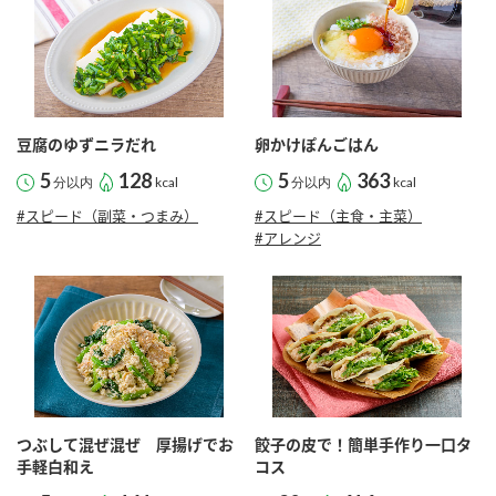
鍋奉行マニュアル
ミツカン公式通販
ミツカンのCM
キッザニア東京「ぽん酢工房」
ロングセラー商品 ＋ おすすめレシピ
人気商品 ＋ おすすめレシピ
豆腐のゆずニラだれ
卵かけぽんごはん
5
128
5
363
分以内
kcal
分以内
kcal
#スピード（副菜・つまみ）
#スピード（主食・主菜）
検索
#アレンジ
業務用サイト
ミツカングループについて
製造所固有記号一覧
つぶして混ぜ混ぜ 厚揚げでお
餃子の皮で！簡単手作り一口タ
手軽白和え
コス