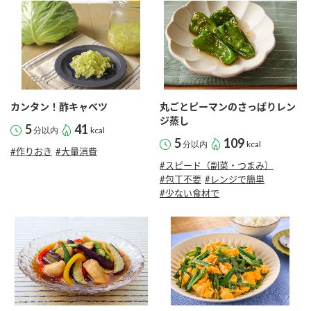
商品カテゴリ
新商品一覧
酢
調味酢
キャンペーン情報
カンタン！酢キャベツ
丸ごとピーマンのさっぱりレン
お酢ドリンク
ぽん酢
ブランド・スペシャルサイト
ジ蒸し
5
41
分以内
kcal
5
109
分以内
kcal
ブランド・スペシャルサイト トップ
#作りおき
#大量消費
#スピード（副菜・つまみ）
みりん風・料理酒
鍋用調味料
商品ブランドサイト
企業情報
#包丁不要
#レンジで簡単
Fibee（ファイビー）
#少ない食材で
国内事業概要
くらしプラ酢
つゆ
たれ
カンタン酢
ミツカングループについて
お酢ドリンク
ミツカンを知る
企業理念
スープ
中華
味ぽん
ぽん酢