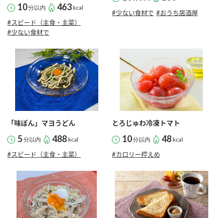
10
463
分以内
kcal
#少ない食材で
#おうち居酒屋
#スピード（主食・主菜）
#少ない食材で
「味ぽん」マヨうどん
とろじゅわ冷凍トマト
5
488
10
48
分以内
kcal
分以内
kcal
#スピード（主食・主菜）
#カロリー控えめ