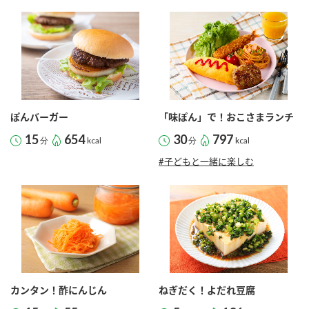
ぽんバーガー
「味ぽん」で！おこさまランチ
15
654
30
797
分
kcal
分
kcal
#子どもと一緒に楽しむ
カンタン！酢にんじん
ねぎだく！よだれ豆腐