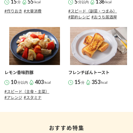
15
55
5
136
分
kcal
分以内
kcal
#作りおき
#大量消費
#スピード（副菜・つまみ）
#節約レシピ
#おうち居酒屋
レモン香味酢豚
フレンチぽんトースト
10
403
15
353
分以内
kcal
分
kcal
#スピード（主食・主菜）
#アレンジ
#スタミナ
おすすめ特集