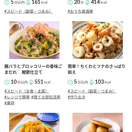
5
161
20
414
分以内
kcal
分
kcal
#スピード（副菜・つまみ）
#おうち居酒屋
豚バラとブロッコリーの香味ご
簡単！ちくわとツナのさっぱり
まだれ 鰹節仕立て
和え
10
551
5
103
分以内
kcal
分以内
kcal
#スピード（主食・主菜）
#スピード（副菜・つまみ）
#レンジで簡単
#捨てる部位活用
#作りおき
#美容