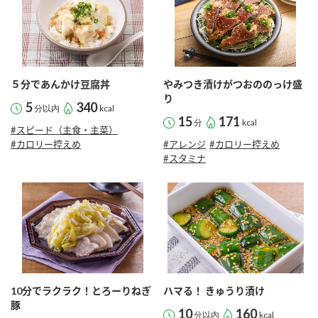
５分であんかけ豆腐丼
やみつき漬けがつおののっけ盛
り
5
340
分以内
kcal
15
171
分
kcal
#スピード（主食・主菜）
#カロリー控えめ
#アレンジ
#カロリー控えめ
#スタミナ
10分でラクラク！とろーりねぎ
ハマる！ きゅうり漬け
豚
10
160
分以内
kcal