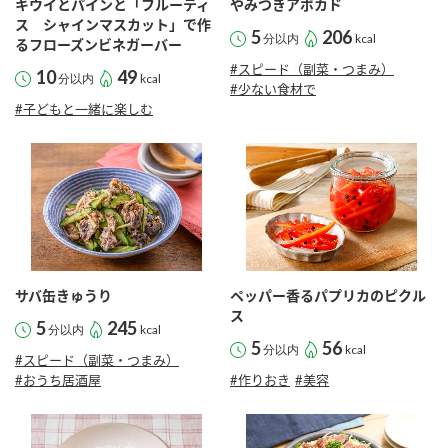
キウイとパインと「フルーティ
やみつきアボカド
ス シャインマスカット」で作
5
206
分以内
kcal
るフローズンビネガーバー
#スピード（副菜・つまみ）
10
49
分以内
kcal
#少ない食材で
#子どもと一緒に楽しむ
サバ缶きゅうり
ペッパー香るパプリカのピクル
ス
5
245
分以内
kcal
5
56
分以内
kcal
#スピード（副菜・つまみ）
#おうち居酒屋
#作りおき
#美容