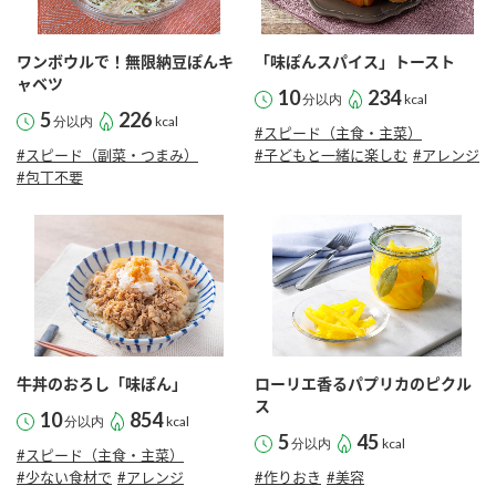
ワンボウルで！無限納豆ぽんキ
「味ぽんスパイス」トースト
ャベツ
10
234
分以内
kcal
5
226
分以内
kcal
#スピード（主食・主菜）
#スピード（副菜・つまみ）
#子どもと一緒に楽しむ
#アレンジ
#包丁不要
牛丼のおろし「味ぽん」
ローリエ香るパプリカのピクル
ス
10
854
分以内
kcal
5
45
分以内
kcal
#スピード（主食・主菜）
#少ない食材で
#アレンジ
#作りおき
#美容