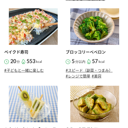
ベイクド寿司
ブロッコリーペペロン
20
553
5
57
分
kcal
分以内
kcal
#子どもと一緒に楽しむ
#スピード（副菜・つまみ）
#レンジで簡単
#美容