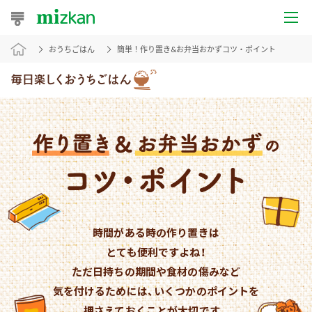
おうちごはん
簡単！作り置き&お弁当おかずコツ・ポイント
おうちレシピ
おすすめレシピ
レシピ特集
レシピカテゴリ一覧
商品からレシピを探す
レシピ名特集
時間がある時の作り置きは
とても便利ですよね！
ただ日持ちの期間や食材の傷みなど
商品情報
気を付けるためには、
いくつかのポイントを
押さえておくことが大切です。