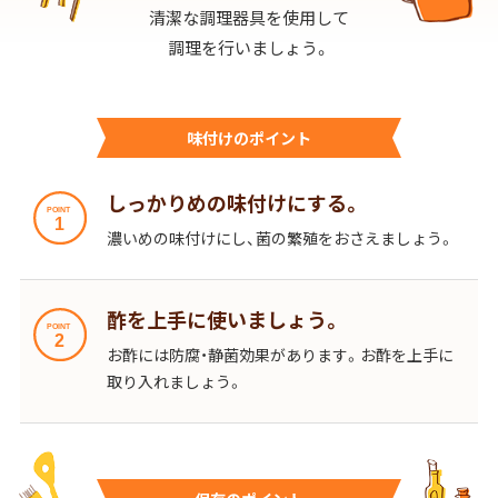
採用情報
環境への取り組み
清潔な調理器具を使用して
かおりの蔵
ミツカンの歴史
クイック調味料
レモン果汁
調理を行いましょう。
ニュースリリース
つゆ
水の文化センター（アーカイブ）
鍋なび
ふりかけ
おすしの素
味付けのポイント
お客様相談センター
納豆のサイト
ZENB initiative
PIN印
しっかりめの味付けにする。
お客様の声をいかしました
炊き込みご飯の素
米飯用調味液
三ツ判山吹
濃いめの味付けにし、菌の繁殖をおさえましょう。
販売終了製品のご案内
千夜
MIM（ミツカンミュージアム）
納豆
Fibee
酢を上手に使いましょう。
よくあるご質問
スペシャルサイト
お酢には防腐・静菌効果があります。お酢を上手に
お酢を知ろう！
各部門が大切にしていること
お問い合わせ
取り入れましょう。
すしラボ
地図から取り扱い店舗を探す
ぽん酢サワー
おいしさと健康への取り組み
納豆の豆知識