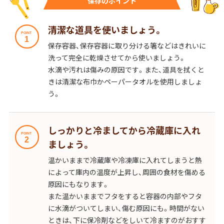
保存のポイント
鍋奉行マニュアル
ミツカン公式通販
キッザニア東京「ぽん酢工房」
ミツカンのCM
清潔な道具を使いましょう。
ロングセラー商品 ＋ おすすめレシピ
保存容器、保存容器に取り分ける箸などはきれいに
洗って完全に乾燥させてから使いましょう。
人気商品 ＋ おすすめレシピ
水滴や汚れは傷みの原因です。また、道具を拭くと
きは清潔な布巾かペーパータオルを使用しましょ
う。
検索
しっかりと冷ましてから冷蔵庫に入れ
業務用サイト
ミツカングループについて
製造所固有記号一覧
ましょう。
温かいままで冷蔵庫や冷凍庫に入れてしまうと熱
によって庫内の温度が上昇し、周囲の食材を傷める
原因にもなります。
また温かいままでフタをすると容器の内部やフタ
に水滴がついてしまい、傷む原因にも。時間がない
ときは、下に保冷剤などをしいて冷ますのがおすす