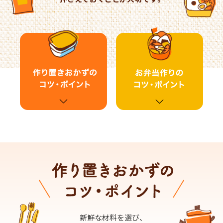
商品カテゴリ
新商品一覧
酢
調味酢
キャンペーン情報
お酢ドリンク
ぽん酢
ブランド・スペシャルサイト
ブランド・スペシャルサイト トップ
みりん風・料理酒
鍋用調味料
商品ブランドサイト
企業情報
Fibee（ファイビー）
国内事業概要
くらしプラ酢
つゆ
たれ
カンタン酢
ミツカングループについて
お酢ドリンク
ミツカンを知る
企業理念
スープ
中華
味ぽん
新鮮な材料を選び、
ぽん酢