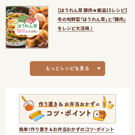
【ほうれん草 豚肉★厳選15レシピ】
冬の旬野菜「ほうれん草」と「豚肉」
をレシピ大活用♪
【白菜 厳選★13レシピ】食感も楽し
【おうちパーティー★17レシピ！】年
【厳選レシピ21品】旬野菜を楽しむ
秋野菜を楽しむ&鶏肉でつくるメイ
秋の味覚を堪能♪鮭(サーモン)&き
夏の旬野菜を楽しむ♪きゅうり＆
旬のピーマンを楽しむレシピとお
お手軽鶏むね肉＆
春の旬野菜♪たけのこ＆新玉ねぎ
旬と彩りを楽しむ♪春キャベツ&小
冬はもっと美味しい！ブロッコリー
旬の白菜活用レシピ＆超簡単！ほっ
【冬のイチオシレシピ15選！】年末ご
旬の大根&お手軽 鶏肉 簡単アレン
さつまいも・れんこん・ごぼう & ご
食べ応えバッチリ♪きのこレシピ
新レシピ追加！なすレシピ＆お手
暑い時期のイチオシ！シャキシャキ
身近な食材を大活用！鶏むね肉＆旬
春の旬野菜♪たけのこ＆新玉ねぎ
旬野菜を楽しむ！春キャベツ＆にん
冬の旬野菜を楽しもう！白菜＆長ね
年末年始、クリスマスやホームパー
アレンジ色々、使い切り♪れんこん
甘くてジューシーなトマト&水分た
ホットプレートおすすめレシピ＆
春キャベツと新玉ねぎたっぷりの
にんじんとほうれん草を使ったレ
白菜大活躍レシピと生姜を使った
パーティーや即席1品にもおすす
大根大活躍レシピ&野菜たっぷりの
下準備でらくらく下味冷凍のレシ
忙しい日にこそ試したい！作り置き
1食200キロカロリー以下＆腸活に
時短にチャレンジ！レンジで調理＆
絶品手作りおつまみ＆健康的な体
今日のごはんは何にしよう？おうち
める♪白菜使い切りレシピ
末のごちそう＆10分以内にできる
♪大根＆キャベツ活用レシピ
ンのおかず
のこの大活躍レシピ
オクラ大活用レシピ
豆腐大活用レシピ
旬の新じゃがいも・アスパラガスレ
を楽しもう
松菜レシピ
＆ほうれん草活用レシピ
たらかしレシピ
ちそう＆旬キャベツレシピをご紹
ジおかず
はん堪能レシピ
＆卵料理
軽！夏のおうちごはん
きゅうり＆とろとろネバネバ食材
の新じゃがいものレシピ
を楽しもう
じんレシピ
ぎ活用レシピ
ティーに！おつまみ特集
＆じゃがいもレシピ
っぷりきゅうりのレシピ
鶏むね肉でアジアンレシピ
ごきげんレシピ
シピ&ほっと温まるおかずスープ
ぽかぽかレシピ♪
め！おつまみレシピ
お鍋でセルフケアレシピ
ピ&秋の味覚レシピ
＆美容にうれしいレシピ
嬉しいレシピ
そうめんアレンジ
を目指すための高たんぱく質レシ
で楽しむレシピ
もっとレシピを見る
パパっと簡単おつまみ
シピ
介
のレシピ
ピ
簡単！作り置き＆お弁当おかずのコツ・ポイント