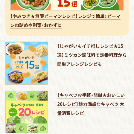
【やみつき★無限ピーマンレシピ】レンジで簡単！ピーマ
ン肉詰めや副菜・おかずに
【じゃがいもイチ推しレシピ★15
選】ミツカン調味料で定番料理から
簡単アレンジレシピも
【キャベツお手軽・簡単★おいしい
20レシピ】魅力満点なキャベツ 大
量消費レシピ