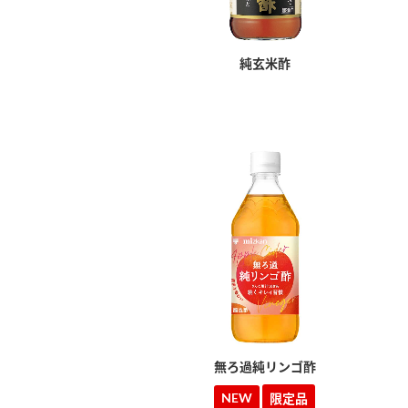
ー
純玄米酢
お
無ろ過純リンゴ酢
NEW
限定品