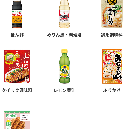
ぽん酢
みりん風・料理酒
鍋用調味料
クイック調味料
レモン果汁
ふりかけ