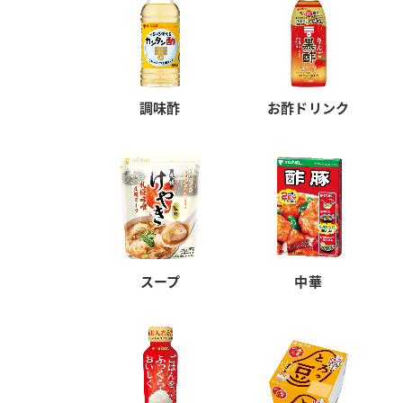
調味酢
お酢ドリンク
スープ
中華