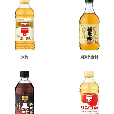
す。
テーマとし
活動を行っ
た。
MIM（ミツカンミュ
各部門が
スープ
中華
クイック調味料
レモン果汁
ふりか
ージアム）
いること
ミツカンの酢づくりの
「未来ビジ
歴史などが学べる体験
実現に向け
型博物館です。
取り組みを
す。
米酢
純米酢金封
納豆
Fibee
キッザニア東京「ぽ
ん酢工房」
味ぽんやお酢について
楽しく学べるパビリオ
ンです。
ibee（ファイビ
くらしプラ酢
カンタン酢