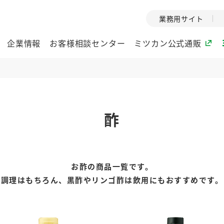
業務用サイト
企業情報
お客様相談センター
ミツカン公式通販
ミツカングループについて
酢
企業理念
ミツカンの
ミツカングループの企
創業から現在
業理念をご紹介しま
ツカンの変革
す。
歴史をご紹介
お酢の商品一覧です。
ご紹介します。
調理はもちろん、黒酢やリンゴ酢は飲用にもおすすめです。
環境への取り組み
水の文化
（アーカ
酢
調味酢
お酢ドリンク
ぽん酢
みりん風・
ミツカンの環境への取
り組みをご紹介しま
1999年