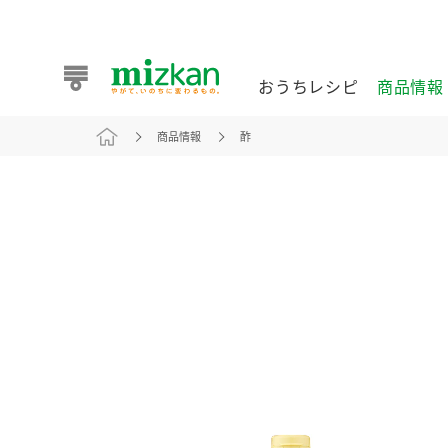
おうちレシピ
商品情報
商品情報
酢
おうちレシピ
商品情報 トップ
企業情報 トップ
お客様相談センター トップ
ミツカン公式通販
業務用サイト
また食べたいが見つかる。ミツカンからのおすすめレシピを
おうちレシピ トップ