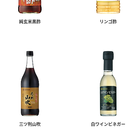
）
純玄米黒酢
リンゴ酢
酢を知ろう！
すしラボ
ぽん酢サワー
三ツ判山吹
白ワインビネガー