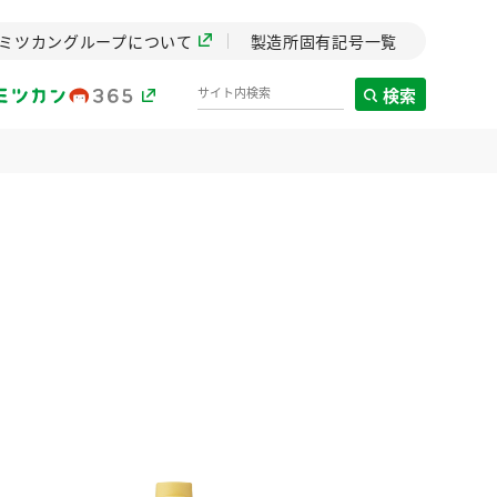
ミツカングループについて
製造所固有記号一覧
検索
製造所固有記号一覧
歴史
までのミ
と挑戦の
します。
センター
ZENB initiative
イブ）
料理酒
鍋用調味料
つゆ
たれ
植物を可能な限りまる
ごと使ったZENBのコン
設立。「水」を