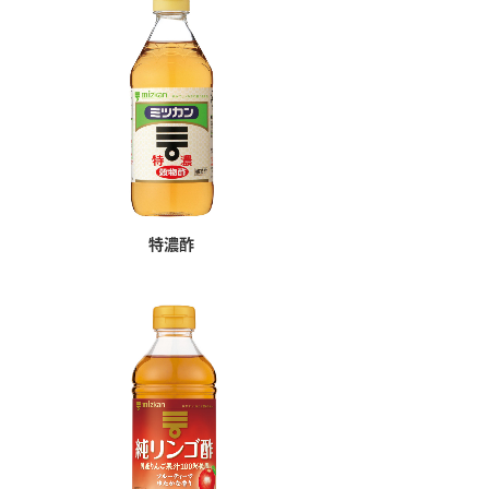
セプトをご紹介しま
た社会貢献
す。
ていまし
大切にして
おいしさと健康への
け
おすしの素
炊き込みご飯の素
米飯用調味液
取り組み
ョン宣言」
ミツカンの研究成果と
た各部門の
おいしさと健康に役立
ご紹介しま
つ情報をご紹介しま
す。
特濃酢
お酢ドリンク
味ぽん
ぽん酢