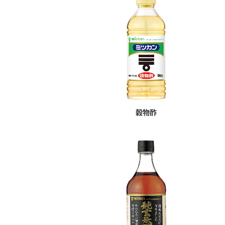
穀物酢
F