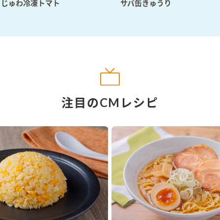
ろじゅわ冷凍トマト
サバ缶きゅうり
注目のCMレシピ