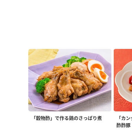
「穀物酢」で作る鶏のさっぱり煮
「カン
酢酢豚