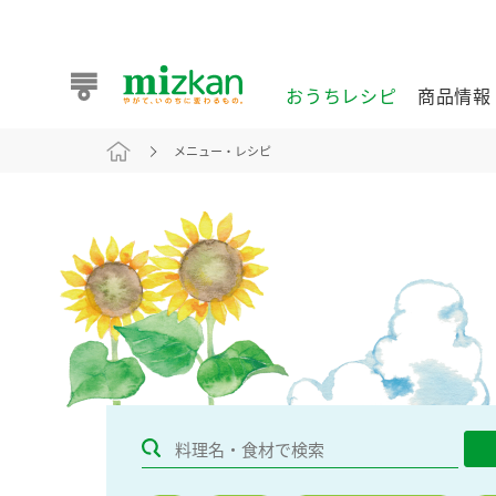
おうちレシピ
商品情報
メニュー・レシピ
おうちレシピ
商品情報 トップ
企業情報 トップ
お客様相談センター トップ
ミツカン公式通販
業務用サイト
また食べたいが見つかる。ミツカンからのおすすめレシピを
おうちレシピ トップ