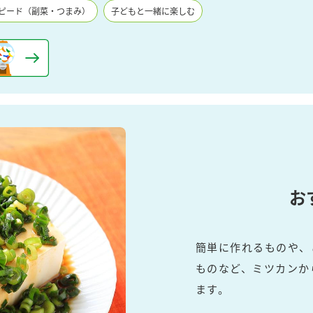
す。
テーマとし
ピード（副菜・つまみ）
子どもと一緒に楽しむ
活動を行っ
た。
MIM（ミツカンミュ
各部門が
スープ
中華
クイック調味料
レモン果汁
ふりか
ージアム）
いること
ミツカンの酢づくりの
「未来ビジ
歴史などが学べる体験
実現に向け
型博物館です。
取り組みを
す。
納豆
Fibee
キッザニア東京「ぽ
お
ん酢工房」
味ぽんやお酢について
楽しく学べるパビリオ
簡単に作れるものや、
ンです。
ものなど、ミツカンか
ます。
ibee（ファイビ
くらしプラ酢
カンタン酢