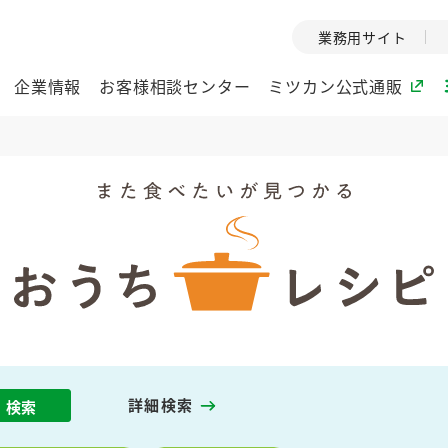
業務用サイト
企業情報
お客様相談センター
ミツカン公式通販
ミツカングループについて
企業理念
ミツカンの
ミツカングループの企
創業から現在
業理念をご紹介しま
ツカンの変革
す。
歴史をご紹介
ご紹介します。
環境への取り組み
水の文化
詳細検索
検索
（アーカ
酢
調味酢
お酢ドリンク
ぽん酢
みりん風・
ミツカンの環境への取
り組みをご紹介しま
1999年