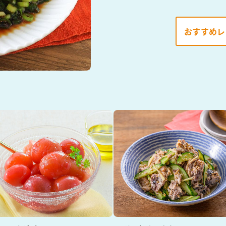
）
おすすめレ
酢を知ろう！
すしラボ
ぽん酢サワー