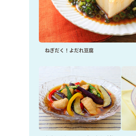
ー
ねぎだく！よだれ豆腐
お