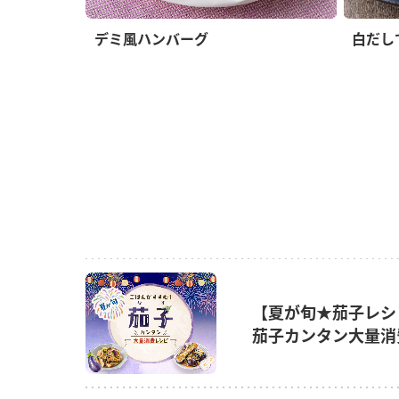
デミ風ハンバーグ
白だし
【夏が旬★茄子レシ
茄子カンタン大量消