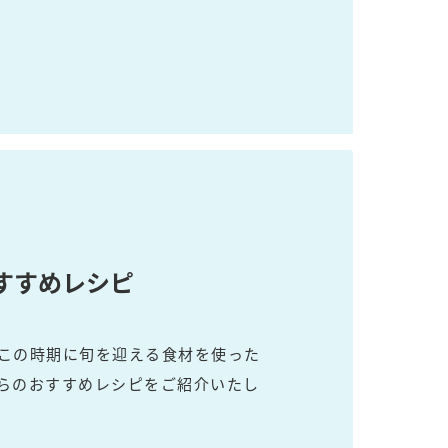
セプトをご紹介しま
た社会貢献
す。
ていまし
大切にして
おいしさと健康への
け
おすしの素
炊き込みご飯の素
米飯用調味液
取り組み
ョン宣言」
ミツカンの研究成果と
た各部門の
おいしさと健康に役立
ご紹介しま
つ情報をご紹介しま
す。
すすめレシピ
この時期に旬を迎える食材を使った
らのおすすめレシピをご紹介いたし
お酢ドリンク
味ぽん
ぽん酢