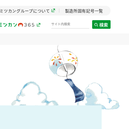
ミツカングループについて
製造所固有記号一覧
検索
製造所固有記号一覧
歴史
までのミ
と挑戦の
します。
センター
ZENB initiative
イブ）
料理酒
鍋用調味料
つゆ
たれ
植物を可能な限りまる
ごと使ったZENBのコン
設立。「水」を