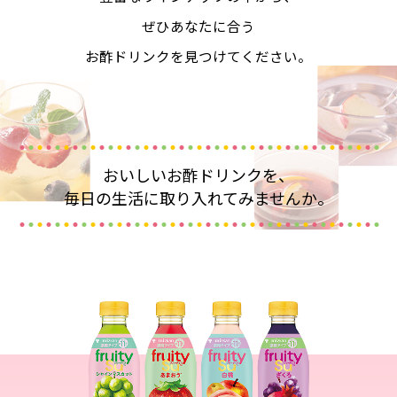
採用情報
環境への取り組み
ぜひあなたに合う
かおりの蔵
ミツカンの歴史
クイック調味料
レモン果汁
ニュースリリース
お酢ドリンクを見つけてください。
つゆ
水の文化センター（アーカイブ）
鍋なび
ふりかけ
おすしの素
お客様相談センター
納豆のサイト
ZENB initiative
PIN印
お客様の声をいかしました
おいしいお酢ドリンクを、
炊き込みご飯の素
米飯用調味液
三ツ判山吹
毎日の生活に取り入れてみませんか。
販売終了製品のご案内
千夜
MIM（ミツカンミュージアム）
納豆
Fibee
よくあるご質問
スペシャルサイト
お酢を知ろう！
各部門が大切にしていること
お問い合わせ
すしラボ
地図から取り扱い店舗を探す
ぽん酢サワー
おいしさと健康への取り組み
納豆の豆知識