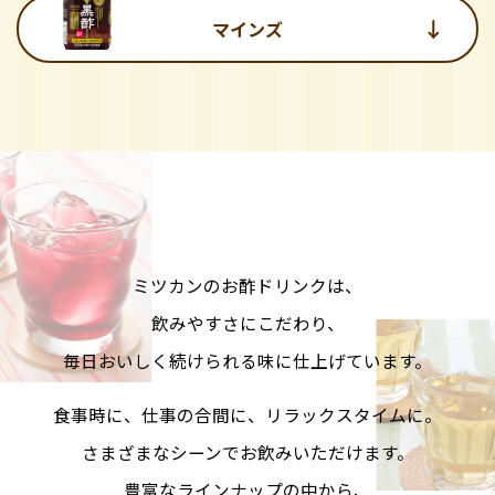
商品カテゴリ
マインズ
新商品一覧
酢
調味酢
キャンペーン情報
お酢ドリンク
ぽん酢
ブランド・スペシャルサイト
ブランド・スペシャルサイト トップ
みりん風・料理酒
鍋用調味料
商品ブランドサイト
企業情報
ミツカンのお酢ドリンクは、
Fibee（ファイビー）
飲みやすさにこだわり、
国内事業概要
くらしプラ酢
つゆ
たれ
毎日おいしく続けられる味に仕上げています。
カンタン酢
ミツカングループについて
食事時に、仕事の合間に、リラックスタイムに。
お酢ドリンク
ミツカンを知る
企業理念
スープ
中華
さまざまなシーンでお飲みいただけます。
味ぽん
豊富なラインナップの中から、
ぽん酢