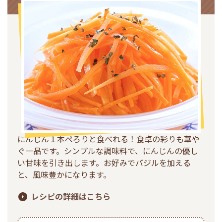
採用情報
環境への取り組み
かおりの蔵
ミツカンの歴史
クイック調味料
レモン果汁
ニュースリリース
つゆ
水の文化センター（アーカイブ）
鍋なび
ふりかけ
おすしの素
お客様相談センター
納豆のサイト
ZENB initiative
PIN印
お客様の声をいかしました
炊き込みご飯の素
米飯用調味液
三ツ判山吹
販売終了製品のご案内
千夜
MIM（ミツカンミュージアム）
にんじん１本ぺろりと食べれる！食卓の彩りも華や
納豆
Fibee
よくあるご質問
スペシャルサイト
ぐ一品です。シンプルな調味料で、にんじんの優し
お酢を知ろう！
い甘味を引き出します。お好みでバジルを加える
各部門が大切にしていること
お問い合わせ
と、風味豊かになります。
すしラボ
地図から取り扱い店舗を探す
ぽん酢サワー
レシピの詳細はこちら
おいしさと健康への取り組み
納豆の豆知識