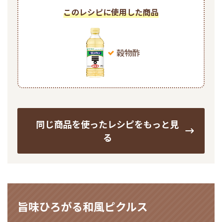
鍋奉行マニュアル
このレシピに使用した商品
ミツカン公式通販
ミツカンのCM
キッザニア東京「ぽん酢工房」
ロングセラー商品 ＋ おすすめレシピ
穀物酢
人気商品 ＋ おすすめレシピ
検索
同じ商品を使ったレシピをもっと見
業務用サイト
ミツカングループについて
製造所固有記号一覧
る
旨味ひろがる和風ピクルス