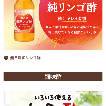
無ろ過純リンゴ酢
調味酢