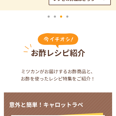
商品カテゴリ
新商品一覧
酢
調味酢
キャンペーン情報
お酢ドリンク
ぽん酢
ブランド・スペシャルサイト
お酢レシピ紹介
ブランド・スペシャルサイト トップ
みりん風・料理酒
鍋用調味料
商品ブランドサイト
企業情報
Fibee（ファイビー）
ミツカンがお届けするお酢商品と、
お酢を使ったレシピ特集をご紹介！
国内事業概要
くらしプラ酢
つゆ
たれ
カンタン酢
ミツカングループについて
お酢ドリンク
意外と簡単！キャロットラペ
ミツカンを知る
企業理念
スープ
中華
味ぽん
ぽん酢