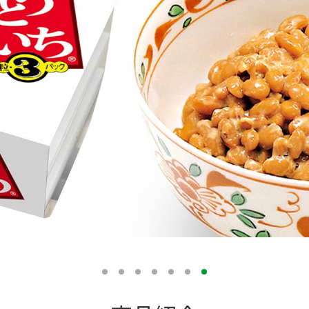
す。
テーマとし
活動を行っ
た。
MIM（ミツカンミュ
各部門が
スープ
中華
クイック調味料
レモン果汁
ふりか
ージアム）
いること
ミツカンの酢づくりの
「未来ビジ
歴史などが学べる体験
実現に向け
型博物館です。
取り組みを
す。
納豆
Fibee
キッザニア東京「ぽ
ん酢工房」
味ぽんやお酢について
楽しく学べるパビリオ
ンです。
ibee（ファイビ
くらしプラ酢
カンタン酢