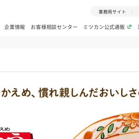
業務用サイト
企業情報
お客様相談センター
ミツカン公式通販
ミツカングループについて
企業理念
ミツカンの
ミツカングループの企
創業から現在
業理念をご紹介しま
ツカンの変革
す。
歴史をご紹介
ご紹介します。
環境への取り組み
水の文化
（アーカ
酢
調味酢
お酢ドリンク
ぽん酢
みりん風・
ミツカンの環境への取
り組みをご紹介しま
1999年