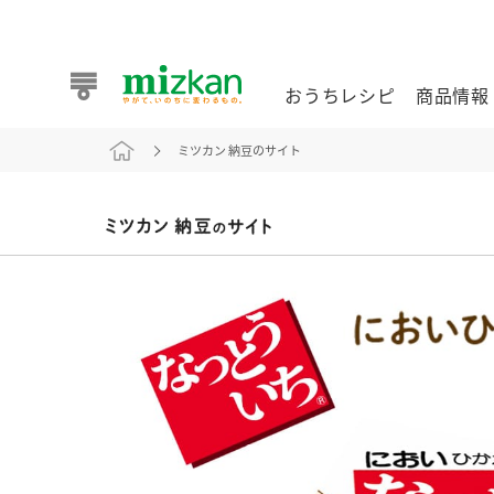
おうちレシピ
商品情報
ミツカン 納豆のサイト
おうちレシピ
商品情報 トップ
企業情報 トップ
お客様相談センター トップ
ミツカン公式通販
業務用サイト
また食べたいが見つかる。ミツカンからのおすすめレシピを
おうちレシピ トップ