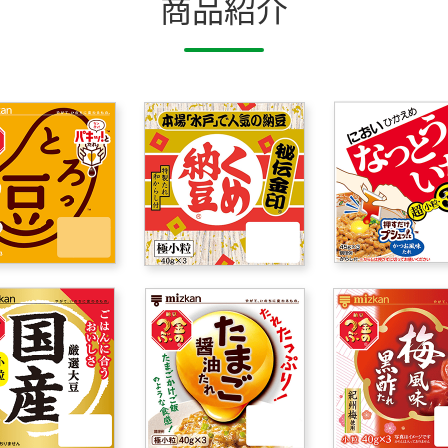
商品紹介
）
酢を知ろう！
すしラボ
ぽん酢サワー