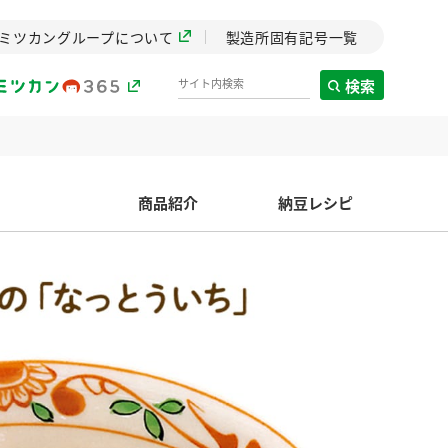
ミツカングループについて
製造所固有記号一覧
検索
製造所固有記号一覧
商品紹介
納豆レシピ
歴史
までのミ
と挑戦の
します。
センター
ZENB initiative
イブ）
料理酒
鍋用調味料
つゆ
たれ
植物を可能な限りまる
ごと使ったZENBのコン
設立。「水」を