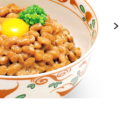
セプトをご紹介しま
た社会貢献
す。
ていまし
大切にして
おいしさと健康への
け
おすしの素
炊き込みご飯の素
米飯用調味液
取り組み
ョン宣言」
ミツカンの研究成果と
た各部門の
おいしさと健康に役立
ご紹介しま
つ情報をご紹介しま
す。
お酢ドリンク
味ぽん
ぽん酢