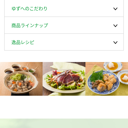
採用情報
環境への取り組み
ゆずへのこだわり
かおりの蔵
ミツカンの歴史
クイック調味料
レモン果汁
ニュースリリース
つゆ
水の文化センター（アーカイブ）
商品ラインナップ
鍋なび
ふりかけ
おすしの素
お客様相談センター
納豆のサイト
逸品レシピ
ZENB initiative
PIN印
お客様の声をいかしました
炊き込みご飯の素
米飯用調味液
三ツ判山吹
販売終了製品のご案内
千夜
MIM（ミツカンミュージアム）
納豆
Fibee
よくあるご質問
スペシャルサイト
お酢を知ろう！
各部門が大切にしていること
お問い合わせ
すしラボ
地図から取り扱い店舗を探す
ぽん酢サワー
おいしさと健康への取り組み
納豆の豆知識