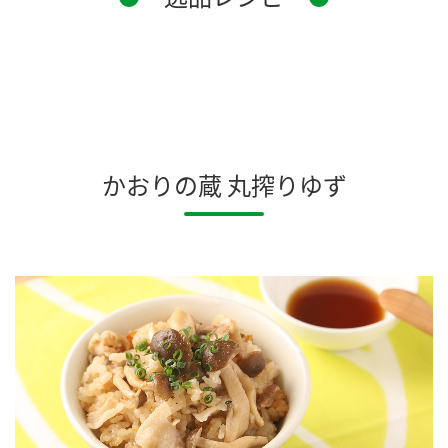
かおりの蔵 丸搾りゆず