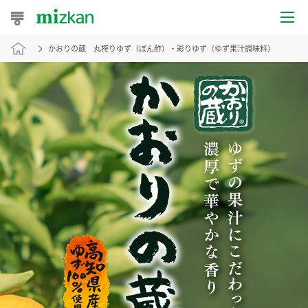
かおりの蔵 丸搾りゆず（ぽん酢）・彩りゆず（ゆず果汁調味料）
おうちレシピ
おすすめレシピ
レシピ特集
レシピカテゴリ一覧
商品からレシピを探す
レシピ名特集
商品情報