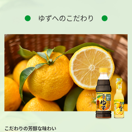
鍋奉行マニュアル
ミツカン公式通販
ミツカンのCM
キッザニア東京「ぽん酢工房」
ゆずへのこだわり
ロングセラー商品 ＋ おすすめレシピ
人気商品 ＋ おすすめレシピ
検索
業務用サイト
ミツカングループについて
製造所固有記号一覧
こだわりの芳醇な味わい