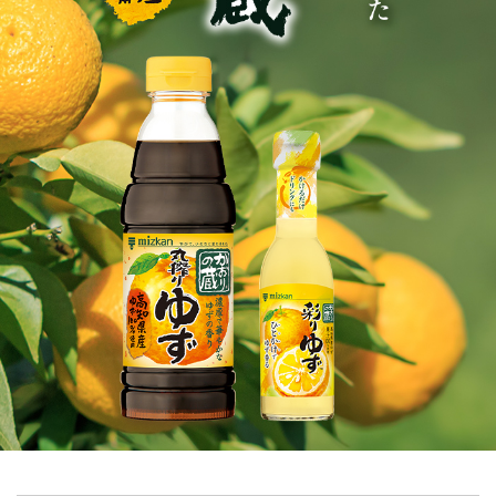
商品カテゴリ
新商品一覧
酢
調味酢
キャンペーン情報
お酢ドリンク
ぽん酢
ブランド・スペシャルサイト
ブランド・スペシャルサイト トップ
みりん風・料理酒
鍋用調味料
商品ブランドサイト
企業情報
Fibee（ファイビー）
国内事業概要
くらしプラ酢
つゆ
たれ
カンタン酢
ミツカングループについて
お酢ドリンク
ミツカンを知る
企業理念
スープ
中華
味ぽん
ぽん酢