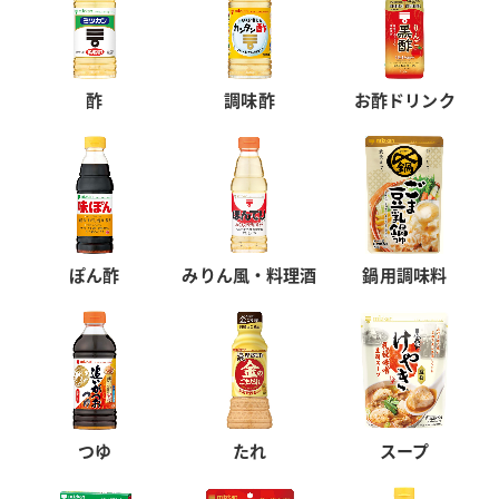
酢
調味酢
お酢ドリンク
ぽん酢
みりん風・料理酒
鍋用調味料
つゆ
たれ
スープ