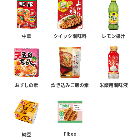
中華
クイック調味料
レモン果汁
おすしの素
炊き込みご飯の素
米飯用調味液
Fibee
納豆