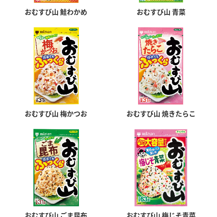
商品カテゴリ
おむすび山 鮭わかめ
おむすび山 青菜
新商品一覧
酢
調味酢
キャンペーン情報
お酢ドリンク
ぽん酢
ブランド・スペシャルサイト
ブランド・スペシャルサイト トップ
おむすび山 梅かつお
おむすび山 焼きたらこ
みりん風・料理酒
鍋用調味料
商品ブランドサイト
企業情報
Fibee（ファイビー）
国内事業概要
くらしプラ酢
つゆ
たれ
カンタン酢
ミツカングループについて
お酢ドリンク
ミツカンを知る
企業理念
スープ
中華
味ぽん
ぽん酢
おむすび山 ごま昆布
おむすび山 梅じそ青菜