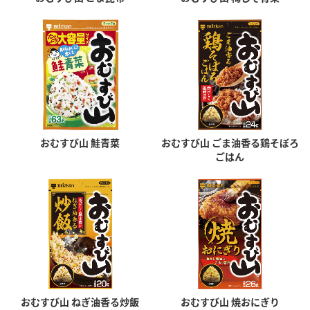
採用情報
環境への取り組み
かおりの蔵
ミツカンの歴史
クイック調味料
レモン果汁
ニュースリリース
つゆ
水の文化センター（アーカイブ）
鍋なび
ふりかけ
おすしの素
お客様相談センター
納豆のサイト
ZENB initiative
PIN印
お客様の声をいかしました
炊き込みご飯の素
米飯用調味液
三ツ判山吹
おむすび山 鮭青菜
おむすび山 ごま油香る鶏そぼろ
ごはん
販売終了製品のご案内
千夜
MIM（ミツカンミュージアム）
納豆
Fibee
よくあるご質問
スペシャルサイト
お酢を知ろう！
各部門が大切にしていること
お問い合わせ
すしラボ
地図から取り扱い店舗を探す
ぽん酢サワー
おいしさと健康への取り組み
納豆の豆知識
おむすび山 ねぎ油香る炒飯
おむすび山 焼おにぎり