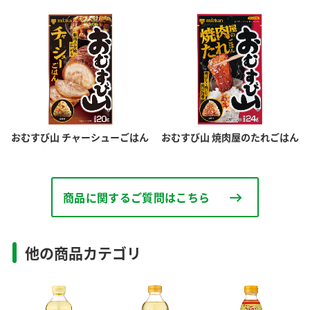
鍋奉行マニュアル
ミツカン公式通販
ミツカンのCM
キッザニア東京「ぽん酢工房」
ロングセラー商品 ＋ おすすめレシピ
人気商品 ＋ おすすめレシピ
おむすび山 チャーシューごはん
おむすび山 焼肉屋のたれごはん
検索
業務用サイト
ミツカングループについて
製造所固有記号一覧
商品に関するご質問はこちら
他の商品カテゴリ