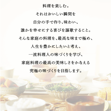
採用情報
環境への取り組み
かおりの蔵
ミツカンの歴史
クイック調味料
レモン果汁
ニュースリリース
つゆ
水の文化センター（アーカイブ）
鍋なび
ふりかけ
おすしの素
お客様相談センター
納豆のサイト
ZENB initiative
PIN印
お客様の声をいかしました
炊き込みご飯の素
米飯用調味液
三ツ判山吹
販売終了製品のご案内
千夜
MIM（ミツカンミュージアム）
納豆
Fibee
よくあるご質問
スペシャルサイト
お酢を知ろう！
各部門が大切にしていること
お問い合わせ
すしラボ
地図から取り扱い店舗を探す
ぽん酢サワー
おいしさと健康への取り組み
納豆の豆知識