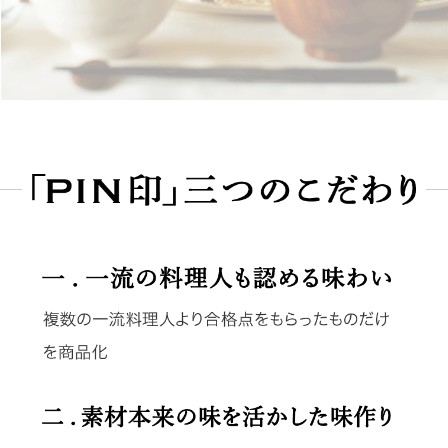
鍋奉行マニュアル
ミツカン公式通販
キッザニア東京「ぽん酢工房」
ミツカンのCM
ロングセラー商品 ＋ おすすめレシピ
人気商品 ＋ おすすめレシピ
検索
業務用サイト
ミツカングループについて
製造所固有記号一覧