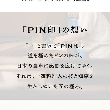
商品カテゴリ
新商品一覧
酢
調味酢
キャンペーン情報
お酢ドリンク
ぽん酢
ブランド・スペシャルサイト
ブランド・スペシャルサイト トップ
みりん風・料理酒
鍋用調味料
商品ブランドサイト
企業情報
Fibee（ファイビー）
国内事業概要
くらしプラ酢
つゆ
たれ
カンタン酢
ミツカングループについて
お酢ドリンク
ミツカンを知る
企業理念
スープ
中華
味ぽん
ぽん酢