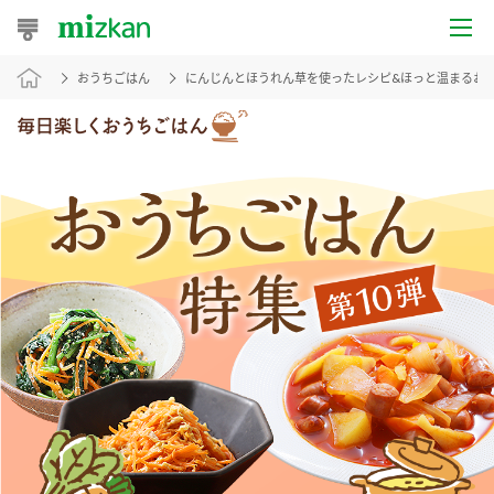
おうちごはん
にんじんとほうれん草を使ったレシピ&ほっと温まるお
おうちレシピ
おすすめレシピ
レシピ特集
レシピカテゴリ一覧
商品からレシピを探す
レシピ名特集
商品情報