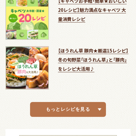
【キャベツお手軽・簡単★おいしい
20レシピ】魅力満点なキャベツ 大
量消費レシピ
【ほうれん草 豚肉★厳選15レシピ】
冬の旬野菜「ほうれん草」と「豚肉」
をレシピ大活用♪
【白菜 厳選★13レシピ】食感も楽し
【おうちパーティー★17レシピ！】年
【厳選レシピ21品】旬野菜を楽しむ
秋野菜を楽しむ&鶏肉でつくるメイ
秋の味覚を堪能♪鮭(サーモン)&き
夏の旬野菜を楽しむ♪きゅうり＆
旬のピーマンを楽しむレシピとお
お手軽鶏むね肉＆
春の旬野菜♪たけのこ＆新玉ねぎ
旬と彩りを楽しむ♪春キャベツ&小
冬はもっと美味しい！ブロッコリー
旬の白菜活用レシピ＆超簡単！ほっ
【冬のイチオシレシピ15選！】年末ご
旬の大根&お手軽 鶏肉 簡単アレン
さつまいも・れんこん・ごぼう & ご
食べ応えバッチリ♪きのこレシピ
新レシピ追加！なすレシピ＆お手
暑い時期のイチオシ！シャキシャキ
身近な食材を大活用！鶏むね肉＆旬
春の旬野菜♪たけのこ＆新玉ねぎ
旬野菜を楽しむ！春キャベツ＆にん
冬の旬野菜を楽しもう！白菜＆長ね
年末年始、クリスマスやホームパー
アレンジ色々、使い切り♪れんこん
甘くてジューシーなトマト&水分た
ホットプレートおすすめレシピ＆
春キャベツと新玉ねぎたっぷりの
にんじんとほうれん草を使ったレ
白菜大活躍レシピと生姜を使った
パーティーや即席1品にもおすす
大根大活躍レシピ&野菜たっぷりの
下準備でらくらく下味冷凍のレシ
忙しい日にこそ試したい！作り置き
1食200キロカロリー以下＆腸活に
時短にチャレンジ！レンジで調理＆
絶品手作りおつまみ＆健康的な体
今日のごはんは何にしよう？おうち
める♪白菜使い切りレシピ
末のごちそう＆10分以内にできる
♪大根＆キャベツ活用レシピ
ンのおかず
のこの大活躍レシピ
オクラ大活用レシピ
豆腐大活用レシピ
旬の新じゃがいも・アスパラガスレ
を楽しもう
松菜レシピ
＆ほうれん草活用レシピ
たらかしレシピ
ちそう＆旬キャベツレシピをご紹
ジおかず
はん堪能レシピ
＆卵料理
軽！夏のおうちごはん
きゅうり＆とろとろネバネバ食材
の新じゃがいものレシピ
を楽しもう
じんレシピ
ぎ活用レシピ
ティーに！おつまみ特集
＆じゃがいもレシピ
っぷりきゅうりのレシピ
鶏むね肉でアジアンレシピ
ごきげんレシピ
シピ&ほっと温まるおかずスープ
ぽかぽかレシピ♪
め！おつまみレシピ
お鍋でセルフケアレシピ
ピ&秋の味覚レシピ
＆美容にうれしいレシピ
嬉しいレシピ
そうめんアレンジ
を目指すための高たんぱく質レシ
で楽しむレシピ
もっとレシピを見る
パパっと簡単おつまみ
シピ
介
のレシピ
ピ