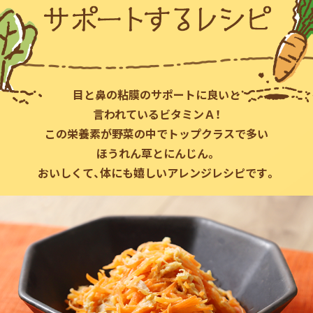
鍋奉行マニュアル
ミツカン公式通販
キッザニア東京「ぽん酢工房」
ミツカンのCM
ロングセラー商品 ＋ おすすめレシピ
人気商品 ＋ おすすめレシピ
目と鼻の粘膜のサポートに良いと
言われているビタミンＡ！
この栄養素が野菜の中で
トップクラスで多い
検索
ほうれん草とにんじん。
おいしくて、体にも嬉しいアレンジレシピです。
業務用サイト
ミツカングループについて
製造所固有記号一覧