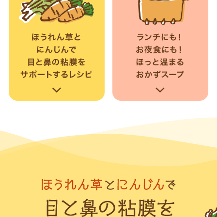
採用情報
環境への取り組み
かおりの蔵
ミツカンの歴史
クイック調味料
レモン果汁
ニュースリリース
つゆ
水の文化センター（アーカイブ）
鍋なび
ふりかけ
おすしの素
お客様相談センター
納豆のサイト
ZENB initiative
PIN印
お客様の声をいかしました
炊き込みご飯の素
米飯用調味液
三ツ判山吹
販売終了製品のご案内
千夜
MIM（ミツカンミュージアム）
納豆
Fibee
よくあるご質問
スペシャルサイト
お酢を知ろう！
各部門が大切にしていること
お問い合わせ
すしラボ
地図から取り扱い店舗を探す
ぽん酢サワー
おいしさと健康への取り組み
納豆の豆知識