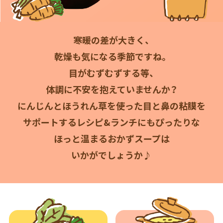
商品カテゴリ
新商品一覧
寒暖の差が大きく、
酢
調味酢
乾燥も気になる季節ですね。
キャンペーン情報
目がむずむずする等、
お酢ドリンク
ぽん酢
ブランド・スペシャルサイト
体調に不安を抱えていませんか？
にんじんとほうれん草を使った目と鼻の粘膜を
ブランド・スペシャルサイト トップ
サポートするレシピ
&ランチにもぴったりな
みりん風・料理酒
鍋用調味料
商品ブランドサイト
企業情報
Fibee（ファイビー）
ほっと温まるおかずスープは
国内事業概要
くらしプラ酢
いかがでしょうか♪
つゆ
たれ
カンタン酢
ミツカングループについて
お酢ドリンク
ミツカンを知る
企業理念
スープ
中華
味ぽん
ぽん酢