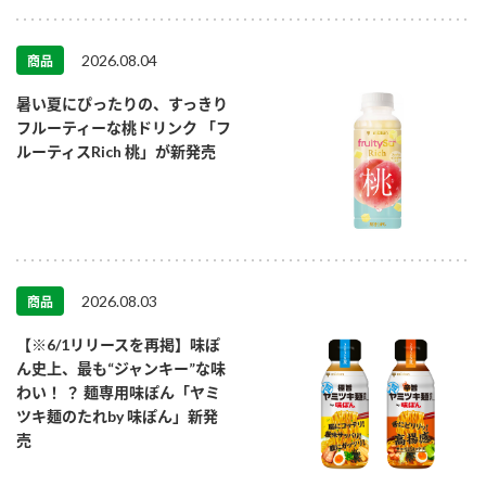
2026.08.04
商品
暑い夏にぴったりの、すっきり
フルーティーな桃ドリンク 「フ
ルーティスRich 桃」が新発売
2026.08.03
商品
【※6/1リリースを再掲】味ぽ
ん史上、最も“ジャンキー”な味
わい！ ？ 麺専用味ぽん「ヤミ
ツキ麺のたれby 味ぽん」新発
売