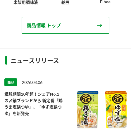
Fibee
米飯用調味液
納豆
商品情報 トップ
ニュースリリース
2026.08.06
商品
構想期間10年超！シェアNo.1
の〆鍋ブランドから 新定番「鶏
うま塩鍋つゆ」、「ゆず塩鍋つ
ゆ」を新発売