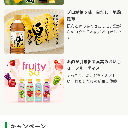
鍋奉行マニュアル
ミツカン公式通販
プロが使う味 白だし 地鶏
ミツカンのCM
キッザニア東京「ぽん酢工房」
昆布
ロングセラー商品 ＋ おすすめレシピ
昆布と鰹のあわせだしに、鶏が
らのコクと旨み広がる白だしで
人気商品 ＋ おすすめレシピ
す
検索
お酢が引き出す果実のおいし
さ フルーティス
業務用サイト
ミツカングループについて
製造所固有記号一覧
すっきり、だけどちゃんと甘
い。わたしだけの新果実体験
キャンペーン