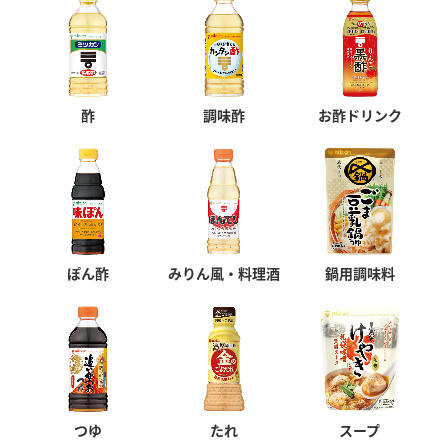
酢
調味酢
お酢ドリンク
ぽん酢
みりん風・料理酒
鍋用調味料
つゆ
たれ
スープ