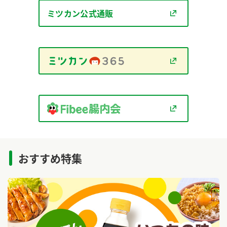
商品カテゴリ
ミツカン公式通販
新商品一覧
酢
調味酢
キャンペーン情報
お酢ドリンク
ぽん酢
ブランド・スペシャルサイト
ブランド・スペシャルサイト トップ
みりん風・料理酒
鍋用調味料
商品ブランドサイト
企業情報
Fibee（ファイビー）
国内事業概要
くらしプラ酢
おすすめ特集
つゆ
たれ
カンタン酢
ミツカングループについて
お酢ドリンク
ミツカンを知る
企業理念
スープ
中華
味ぽん
ぽん酢