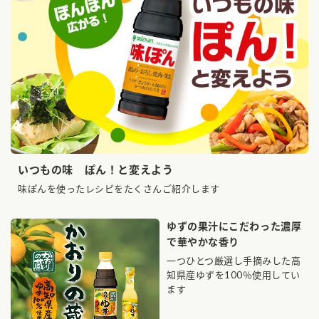
採用情報
環境への取り組み
かおりの蔵
ミツカンの歴史
クイック調味料
レモン果汁
ニュースリリース
つゆ
水の文化センター（アーカイブ）
鍋なび
ふりかけ
おすしの素
お客様相談センター
納豆のサイト
ZENB initiative
PIN印
お客様の声をいかしました
炊き込みご飯の素
米飯用調味液
三ツ判山吹
販売終了製品のご案内
いつもの味 ぽん！と変えよう
千夜
MIM（ミツカンミュージアム）
味ぽんを使ったレシピをたくさんご紹介します
納豆
Fibee
よくあるご質問
スペシャルサイト
ゆずの果汁にこだわった濃厚
お酢を知ろう！
各部門が大切にしていること
お問い合わせ
で華やかな香り
すしラボ
一つひとつ厳選し手摘みした高
地図から取り扱い店舗を探す
知県産ゆずを100％使用してい
ぽん酢サワー
ます
おいしさと健康への取り組み
納豆の豆知識