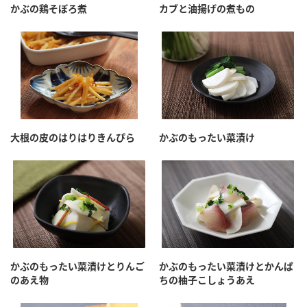
鍋奉行マニュアル
かぶの鶏そぼろ煮
カブと油揚げの煮もの
ミツカン公式通販
ミツカンのCM
キッザニア東京「ぽん酢工房」
ロングセラー商品 ＋ おすすめレシピ
人気商品 ＋ おすすめレシピ
大根の皮のはりはりきんぴら
かぶのもったい菜漬け
検索
業務用サイト
ミツカングループについて
製造所固有記号一覧
かぶのもったい菜漬けとりんご
かぶのもったい菜漬けとかんぱ
のあえ物
ちの柚子こしょうあえ