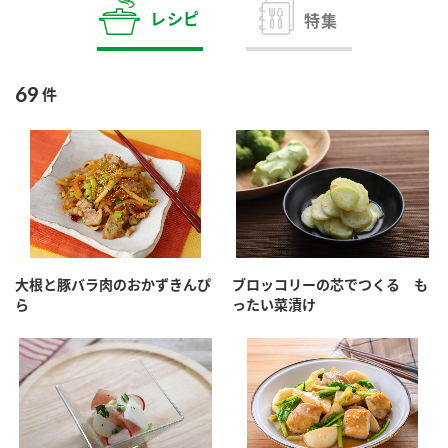
商品カテゴリ
レシピ
特集
新商品一覧
酢
調味酢
69
件
キャンペーン情報
お酢ドリンク
ぽん酢
ブランド・スペシャルサイト
ブランド・スペシャルサイト トップ
みりん風・料理酒
鍋用調味料
商品ブランドサイト
企業情報
Fibee（ファイビー）
大根と豚バラ肉のおかずきんぴ
ブロッコリーの芯でつくる も
国内事業概要
くらしプラ酢
ら
ったい菜漬け
つゆ
たれ
カンタン酢
ミツカングループについて
お酢ドリンク
ミツカンを知る
企業理念
スープ
中華
味ぽん
ぽん酢