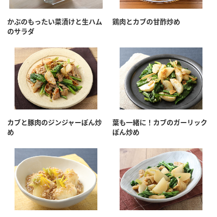
採用情報
環境への取り組み
かおりの蔵
ミツカンの歴史
クイック調味料
レモン果汁
かぶのもったい菜漬けと生ハム
鶏肉とカブの甘酢炒め
ニュースリリース
のサラダ
つゆ
水の文化センター（アーカイブ）
鍋なび
ふりかけ
おすしの素
お客様相談センター
納豆のサイト
ZENB initiative
PIN印
お客様の声をいかしました
炊き込みご飯の素
米飯用調味液
三ツ判山吹
販売終了製品のご案内
千夜
MIM（ミツカンミュージアム）
カブと豚肉のジンジャーぽん炒
葉も一緒に！カブのガーリック
め
ぽん炒め
納豆
Fibee
よくあるご質問
スペシャルサイト
お酢を知ろう！
各部門が大切にしていること
お問い合わせ
すしラボ
地図から取り扱い店舗を探す
ぽん酢サワー
おいしさと健康への取り組み
納豆の豆知識