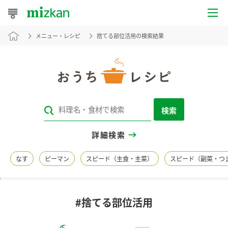
メニュー・レシピ
捨てる部位活用の検索結果
おうちレシピ
おすすめレシピ
レシピ特集
検索
レシピカテゴリ一覧
詳細検索
商品からレシピを探す
なす
ピーマン
スピード（主食・主菜）
スピード（副菜・つ
レシピ名特集
#捨てる部位活用
商品情報