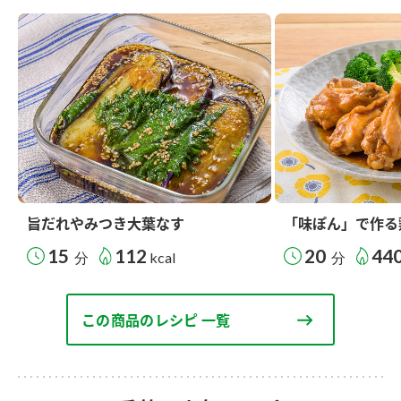
旨だれやみつき大葉なす
「味ぽん」で作る
15
112
20
44
分
kcal
分
この商品のレシピ 一覧