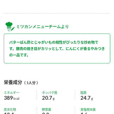
ミツカンメニューチームより
バターぽん酢とじゃがいもの相性がぴったりな炒め物で
す。豚肉の焼き目がカリッとして、にんにくが香るやみつき
の一品です。
栄養成分
（ 1人分 ）
エネルギー
タンパク質
脂質
389
20.7
24.7
kcal
g
g
炭水化物
野菜量
食塩相当量