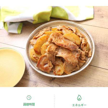
商品カテゴリ
新商品一覧
酢
調味酢
キャンペーン情報
お酢ドリンク
ぽん酢
ブランド・スペシャルサイト
ブランド・スペシャルサイト トップ
みりん風・料理酒
鍋用調味料
商品ブランドサイト
企業情報
Fibee（ファイビー）
国内事業概要
くらしプラ酢
つゆ
たれ
カンタン酢
ミツカングループについて
お酢ドリンク
ミツカンを知る
企業理念
スープ
中華
味ぽん
調理時間
エネルギー
ぽん酢