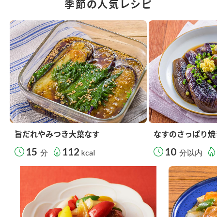
季節の人気レシピ
旨だれやみつき大葉なす
なすのさっぱり焼
15
112
10
分
kcal
分以内