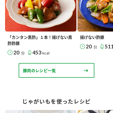
「カンタン黒酢」１本！揚げない黒
揚げない酢豚
酢酢豚
20
51
分
20
453
分
kcal
豚肉のレシピ一覧
じゃがいもを使ったレシピ