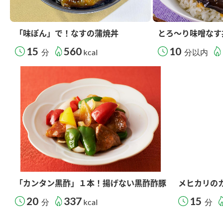
「味ぽん」で！なすの蒲焼丼
とろ～り味噌なす
15
560
10
分
kcal
分以内
「カンタン黒酢」１本！揚げない黒酢酢豚
メヒカリの
20
337
15
分
kcal
分