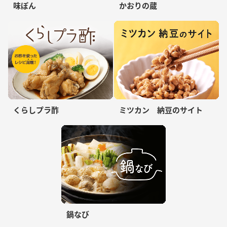
味ぽん
かおりの蔵
くらしプラ酢
ミツカン 納豆のサイト
鍋なび