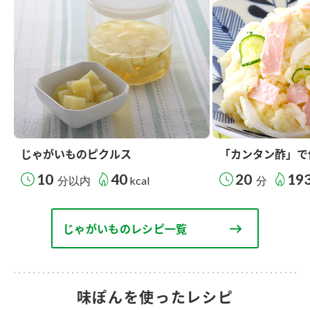
じゃがいものピクルス
「カンタン酢」で
10
40
20
19
分以内
kcal
分
じゃがいものレシピ一覧
味ぽんを使ったレシピ