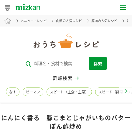
メニュー・レシピ
肉類の人気レシピ
豚肉の人気レシピ
に
おうちレシピ
おすすめレシピ
レシピ特集
検索
レシピカテゴリ一覧
詳細検索
商品からレシピを探す
なす
ピーマン
スピード（主食・主菜）
スピード（副菜・つ
レシピ名特集
にんにく香る 豚こまとじゃがいものバター
商品情報
ぽん酢炒め