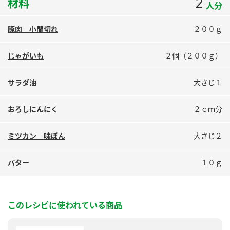
2
材料
人分
鍋奉行マニュアル
ミツカン公式通販
ミツカンのCM
キッザニア東京「ぽん酢工房」
豚肉 小間切れ
２００ｇ
ロングセラー商品 ＋ おすすめレシピ
じゃがいも
２個（２００ｇ）
人気商品 ＋ おすすめレシピ
サラダ油
大さじ１
検索
おろしにんにく
２ｃｍ分
業務用サイト
ミツカングループについて
製造所固有記号一覧
ミツカン 味ぽん
大さじ２
バター
１０ｇ
このレシピに使われている商品