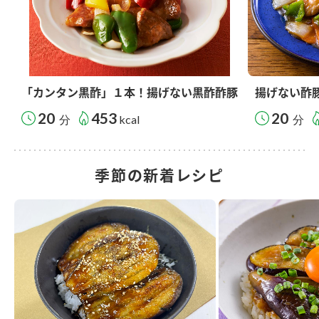
「カンタン黒酢」１本！揚げない黒酢酢豚
揚げない酢
20
453
20
分
kcal
分
季節の新着レシピ