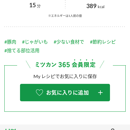
採用情報
環境への取り組み
15
389
分
kcal
かおりの蔵
ミツカンの歴史
クイック調味料
レモン果汁
ニュースリリース
※エネルギーは1人前の値
つゆ
水の文化センター（アーカイブ）
鍋なび
ふりかけ
おすしの素
お客様相談センター
納豆のサイト
#豚肉
#じゃがいも
#少ない食材で
#節約レシピ
ZENB initiative
PIN印
#捨てる部位活用
お客様の声をいかしました
炊き込みご飯の素
米飯用調味液
三ツ判山吹
販売終了製品のご案内
千夜
MIM（ミツカンミュージアム）
My レシピでお気に入りに保存
納豆
Fibee
よくあるご質問
スペシャルサイト
お気に入りに追加
お酢を知ろう！
各部門が大切にしていること
お問い合わせ
すしラボ
地図から取り扱い店舗を探す
ぽん酢サワー
おいしさと健康への取り組み
納豆の豆知識