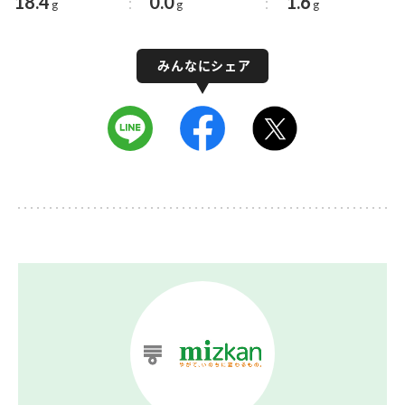
18.4
0.0
1.6
g
g
g