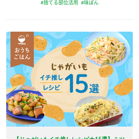
#捨てる部位活用
#味ぽん
【じゃがいもイチ推しレシピ★15選】ミツ