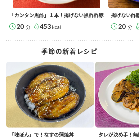
「カンタン黒酢」１本！揚げない黒酢酢豚
揚げない酢
20
453
20
分
kcal
分
季節の新着レシピ
「味ぽん」で！なすの蒲焼丼
タレが決め手！無