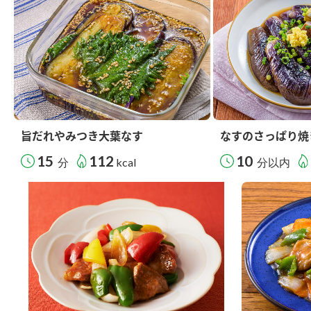
旨だれやみつき大葉なす
なすのさっぱり焼
15
112
10
分
kcal
分以内