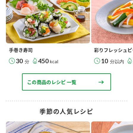
手巻き寿司
彩りフレッシュピ
30
450
10
分
kcal
分以内
この商品のレシピ 一覧
季節の人気レシピ