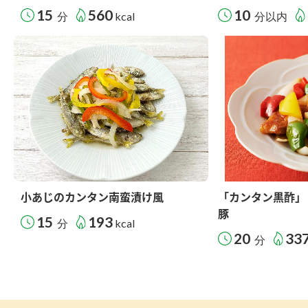
15
560
10
分
kcal
分以内
小あじのカンタン南蛮漬け風
「カンタン黒酢」
豚
15
193
分
kcal
20
33
分