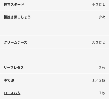
粒マスタード
小さじ１
粗挽き黒こしょう
少々
クリームチーズ
大さじ２
リーフレタス
２枚
ゆで卵
１／２個
ロースハム
１枚