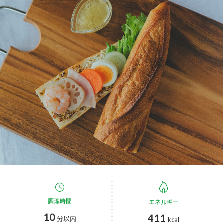
商品カテゴリ
新商品一覧
酢
調味酢
キャンペーン情報
お酢ドリンク
ぽん酢
ブランド・スペシャルサイト
ブランド・スペシャルサイト トップ
みりん風・料理酒
鍋用調味料
商品ブランドサイト
企業情報
Fibee（ファイビー）
国内事業概要
くらしプラ酢
つゆ
たれ
カンタン酢
ミツカングループについて
お酢ドリンク
ミツカンを知る
企業理念
スープ
中華
調理時間
エネルギー
味ぽん
10
411
分以内
kcal
ぽん酢