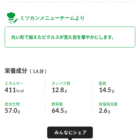
ミツカンメニューチームより
丸い形で揃えたピクルスが見た目を華やかにします。
栄養成分
（ 1人分 ）
エネルギー
タンパク質
脂質
411
12.8
14.5
kcal
g
g
炭水化物
野菜量
食塩相当量
57.0
64.5
2.6
g
g
g