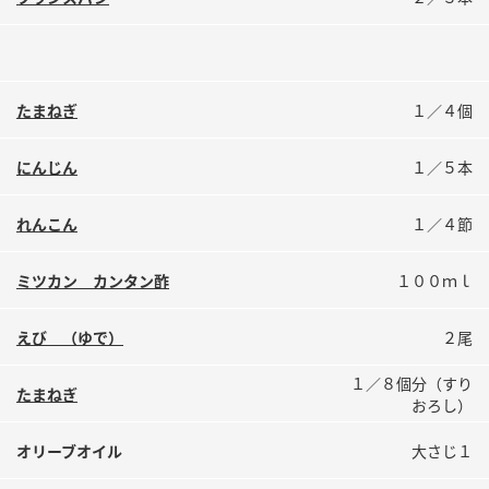
鍋奉行マニュアル
ミツカン公式通販
ミツカンのCM
キッザニア東京「ぽん酢工房」
ロングセラー商品 ＋ おすすめレシピ
たまねぎ
１／４個
人気商品 ＋ おすすめレシピ
にんじん
１／５本
検索
れんこん
１／４節
ミツカン カンタン酢
１００ｍｌ
業務用サイト
ミツカングループについて
製造所固有記号一覧
えび （ゆで）
２尾
１／８個分（すり
たまねぎ
おろし）
オリーブオイル
大さじ１