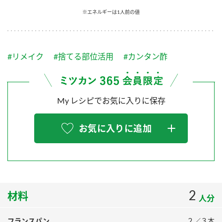
採用情報
環境への取り組み
※エネルギーは1人前の値
かおりの蔵
ミツカンの歴史
クイック調味料
レモン果汁
ニュースリリース
つゆ
水の文化センター（アーカイブ）
鍋なび
#リメイク
#捨てる部位活用
#カンタン酢
ふりかけ
おすしの素
お客様相談センター
納豆のサイト
ZENB initiative
PIN印
お客様の声をいかしました
炊き込みご飯の素
米飯用調味液
My レシピでお気に入りに保存
三ツ判山吹
販売終了製品のご案内
千夜
MIM（ミツカンミュージアム）
お気に入りに追加
納豆
Fibee
よくあるご質問
スペシャルサイト
お酢を知ろう！
各部門が大切にしていること
お問い合わせ
すしラボ
地図から取り扱い店舗を探す
2
ぽん酢サワー
材料
人分
おいしさと健康への取り組み
納豆の豆知識
フランスパン
２／３本