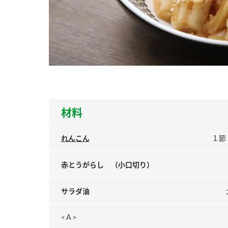
ー
お
材料
れんこん
１節
赤とうがらし （小口切り）
サラダ油
<Ａ>