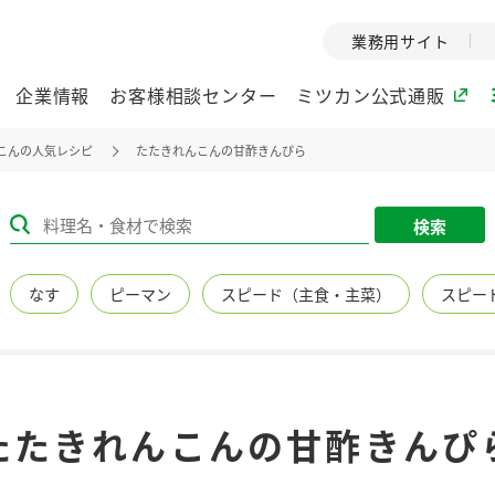
業務用サイト
企業情報
お客様相談センター
ミツカン公式通販
こんの人気レシピ
たたきれんこんの甘酢きんぴら
ミツカングループについて
検索
企業理念
ミツカンの
なす
ピーマン
スピード（主食・主菜）
スピー
ミツカングループの企
創業から現在
業理念をご紹介しま
ツカンの変革
す。
歴史をご紹介
ご紹介します。
環境への取り組み
水の文化
たたきれんこんの甘酢きんぴ
（アーカ
酢
調味酢
お酢ドリンク
ぽん酢
みりん風・
ミツカンの環境への取
り組みをご紹介しま
1999年