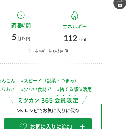
セプトをご紹介しま
た社会貢献
す。
ていまし
調理時間
エネルギー
大切にして
おいしさと健康への
け
おすしの素
炊き込みご飯の素
米飯用調味液
5
112
取り組み
分以内
kcal
ョン宣言」
ミツカンの研究成果と
た各部門の
おいしさと健康に役立
※エネルギーは1人前の値
ご紹介しま
つ情報をご紹介しま
す。
れんこん
#スピード（副菜・つまみ）
作りおき
#少ない食材で
#捨てる部位活用
My レシピでお気に入りに保存
お酢ドリンク
味ぽん
ぽん酢
お気に入りに追加