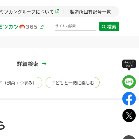
ミツカングループについて
製造所固有記号一覧
検索
製造所固有記号一覧
詳細検索
歴史
ド（副菜・つまみ）
子どもと一緒に楽しむ
までのミ
と挑戦の
します。
センター
ZENB initiative
ら
イブ）
料理酒
鍋用調味料
つゆ
たれ
植物を可能な限りまる
ごと使ったZENBのコン
設立。「水」を