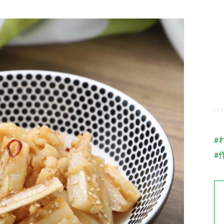
す。
テーマとし
活動を行っ
た。
MIM（ミツカンミュ
各部門が
スープ
中華
クイック調味料
レモン果汁
ふりか
ージアム）
いること
ミツカンの酢づくりの
「未来ビジ
歴史などが学べる体験
実現に向け
型博物館です。
取り組みを
す。
納豆
Fibee
キッザニア東京「ぽ
#
ん酢工房」
#
味ぽんやお酢について
楽しく学べるパビリオ
ンです。
ibee（ファイビ
くらしプラ酢
カンタン酢