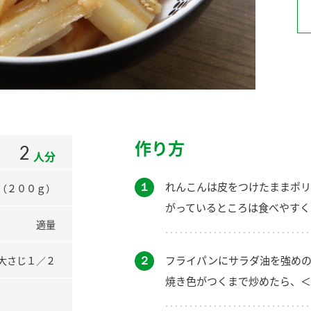
）
酢を知ろう！
すしラボ
ぽん酢サワー
作り方
2
人分
１
れんこんは皮をつけたままポリ
（２００ｇ）
がっているところは食べやすく
適量
２
フライパンにサラダ油を強め
大さじ１／２
焼き色がつくまで炒めたら、＜