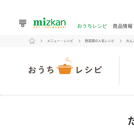
おうちレシピ
商品情報
メニュー・レシピ
野菜類の人気レシピ
れん
おうちレシピ
商品情報 トップ
企業情報 トップ
お客様相談センター トップ
ミツカン公式通販
業務用サイト
また食べたいが見つかる。ミツカンからのおすすめレシピを
おうちレシピ トップ