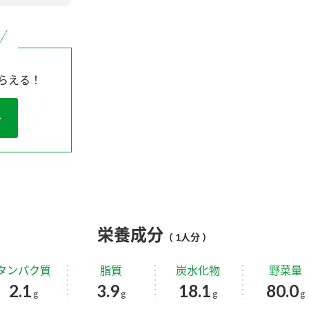
らえる！
栄養成分
（ 1人分 ）
タンパク質
脂質
炭水化物
野菜量
2.1
3.9
18.1
80.0
g
g
g
g