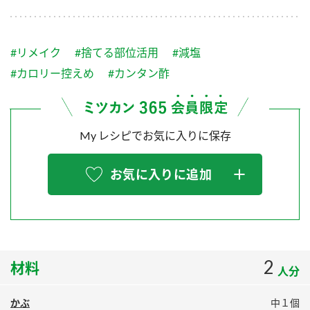
採用情報
環境への取り組み
かおりの蔵
ミツカンの歴史
クイック調味料
レモン果汁
ニュースリリース
つゆ
#リメイク
#捨てる部位活用
#減塩
水の文化センター（アーカイブ）
鍋なび
#カロリー控えめ
#カンタン酢
ふりかけ
おすしの素
お客様相談センター
納豆のサイト
ZENB initiative
PIN印
お客様の声をいかしました
My レシピでお気に入りに保存
炊き込みご飯の素
米飯用調味液
三ツ判山吹
販売終了製品のご案内
千夜
MIM（ミツカンミュージアム）
お気に入りに追加
納豆
Fibee
よくあるご質問
スペシャルサイト
お酢を知ろう！
各部門が大切にしていること
お問い合わせ
すしラボ
2
材料
地図から取り扱い店舗を探す
ぽん酢サワー
人分
おいしさと健康への取り組み
納豆の豆知識
かぶ
中１個