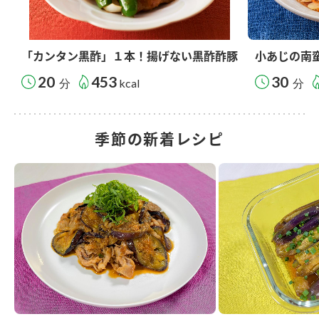
「カンタン黒酢」１本！揚げない黒酢酢豚
小あじの南
20
453
30
分
kcal
分
季節の新着レシピ