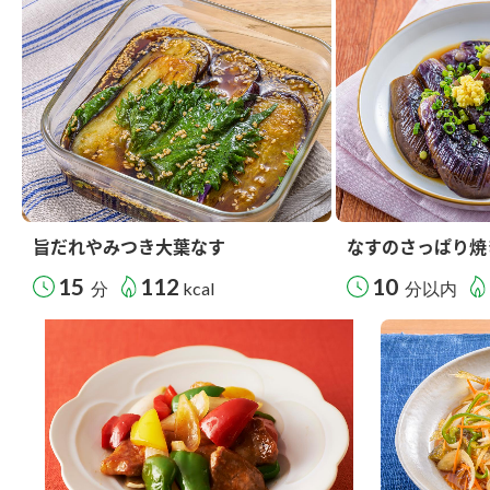
旨だれやみつき大葉なす
なすのさっぱり焼
15
112
10
分
kcal
分以内