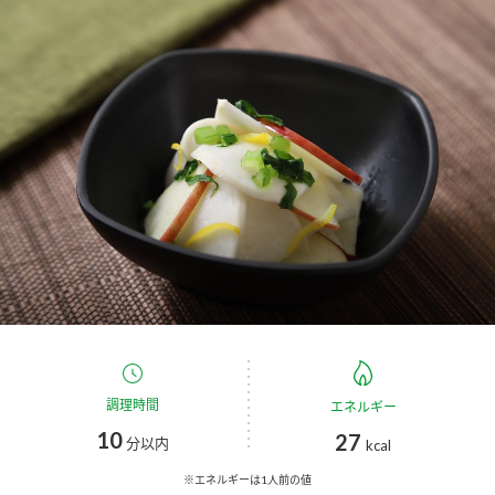
商品カテゴリ
新商品一覧
酢
調味酢
キャンペーン情報
お酢ドリンク
ぽん酢
ブランド・スペシャルサイト
ブランド・スペシャルサイト トップ
みりん風・料理酒
鍋用調味料
商品ブランドサイト
企業情報
Fibee（ファイビー）
国内事業概要
くらしプラ酢
つゆ
たれ
カンタン酢
ミツカングループについて
調理時間
エネルギー
お酢ドリンク
10
27
ミツカンを知る
企業理念
分以内
スープ
中華
kcal
味ぽん
※エネルギーは1人前の値
ぽん酢