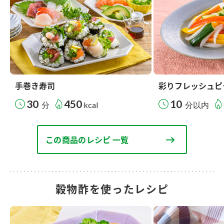
手巻き寿司
彩りフレッシュピ
30
450
10
分
kcal
分以内
この商品のレシピ 一覧
穀物酢を使ったレシピ