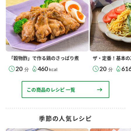
「穀物酢」で作る鶏のさっぱり煮
ザ・定番！基本の
20
460
20
61
分
kcal
分
この商品のレシピ 一覧
季節の人気レシピ