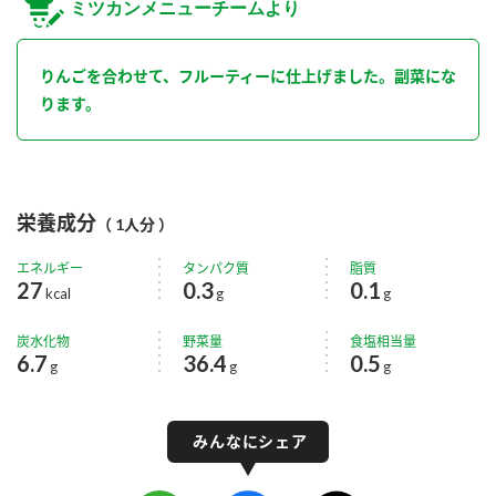
ミツカンメニューチームより
りんごを合わせて、フルーティーに仕上げました。副菜にな
ります。
栄養成分
（ 1人分 ）
エネルギー
タンパク質
脂質
27
0.3
0.1
kcal
g
g
炭水化物
野菜量
食塩相当量
6.7
36.4
0.5
g
g
g