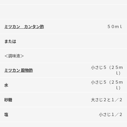
鍋奉行マニュアル
ミツカン公式通販
ミツカンのCM
キッザニア東京「ぽん酢工房」
ロングセラー商品 ＋ おすすめレシピ
ミツカン カンタン酢
５０ｍｌ
人気商品 ＋ おすすめレシピ
または
＜調味液＞
検索
小さじ５（２５ｍ
ミツカン 穀物酢
ｌ）
業務用サイト
ミツカングループについて
製造所固有記号一覧
小さじ５（２５ｍ
水
ｌ）
砂糖
大さじ２と１／２
塩
小さじ１／２