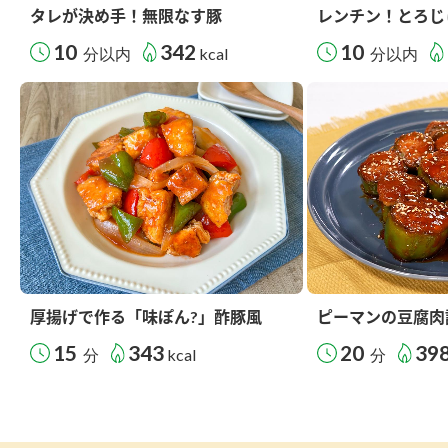
タレが決め手！無限なす豚
レンチン！とろじ
10
342
10
分以内
kcal
分以内
厚揚げで作る「味ぽん?」酢豚風
ピーマンの豆腐肉
15
343
20
39
分
kcal
分