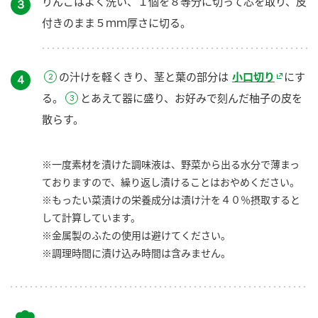
りんごはよく洗い、１個を８等分に切って芯を取り、皮
３
付きのまま５ｍｍ厚さに切る。
の汁けを軽くきり、茎と葉の部分は
小口切り
にす
４
る。
とあえて器に盛り、お好みで刻んだ柚子の皮を
散らす。
※一度素材を漬けた調味液は、野菜から出る水分で薄まっ
ておりますので、繰り返し漬けることはおやめください。
※もったい菜漬けの栄養成分は漬け汁を４０％摂取すると
して計算しています。
※金属製のふたの使用は避けてください。
※調理時間に漬け込み時間は含みません。