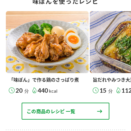
味ぽんを使ったレシピ
「味ぽん」で作る鶏のさっぱり煮
旨だれやみつき大
20
440
15
11
分
kcal
分
この商品のレシピ 一覧