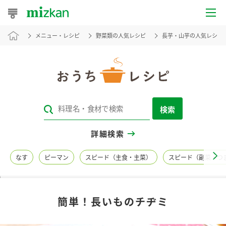
メニュー・レシピ
野菜類の人気レシピ
長芋・山芋の人気レシピ
おうちレシピ
おすすめレシピ
レシピ特集
検索
レシピカテゴリ一覧
詳細検索
商品からレシピを探す
なす
ピーマン
スピード（主食・主菜）
スピード（副菜・つ
レシピ名特集
簡単！長いものチヂミ
商品情報