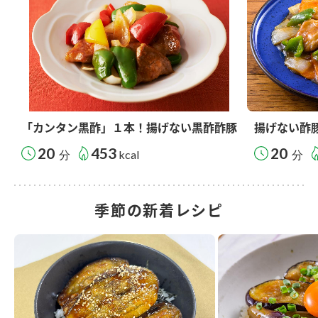
「カンタン黒酢」１本！揚げない黒酢酢豚
揚げない酢
20
453
20
分
kcal
分
季節の新着レシピ