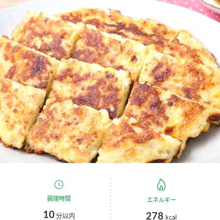
商品カテゴリ
新商品一覧
酢
調味酢
キャンペーン情報
お酢ドリンク
ぽん酢
ブランド・スペシャルサイト
ブランド・スペシャルサイト トップ
みりん風・料理酒
鍋用調味料
商品ブランドサイト
企業情報
Fibee（ファイビー）
国内事業概要
くらしプラ酢
つゆ
たれ
カンタン酢
ミツカングループについて
お酢ドリンク
ミツカンを知る
企業理念
スープ
中華
調理時間
エネルギー
味ぽん
10
278
分以内
kcal
ぽん酢