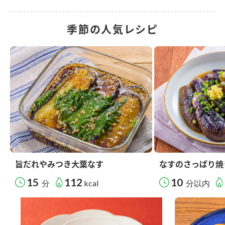
季節の人気レシピ
旨だれやみつき大葉なす
なすのさっぱり焼
15
112
10
分
kcal
分以内