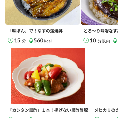
「味ぽん」で！なすの蒲焼丼
とろ～り味噌なす
15
560
10
分
kcal
分以内
「カンタン黒酢」１本！揚げない黒酢酢豚
メヒカリの