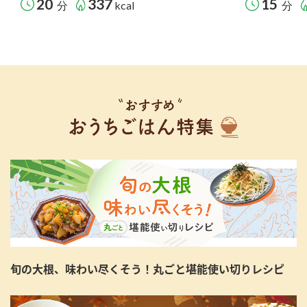
20
337
15
分
kcal
分
旬の大根、味わい尽くそう！丸ごと堪能使い切りレシピ