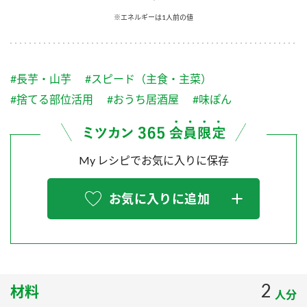
採用情報
環境への取り組み
※エネルギーは1人前の値
かおりの蔵
ミツカンの歴史
クイック調味料
レモン果汁
ニュースリリース
つゆ
水の文化センター（アーカイブ）
鍋なび
#長芋・山芋
#スピード（主食・主菜）
ふりかけ
おすしの素
お客様相談センター
納豆のサイト
#捨てる部位活用
#おうち居酒屋
#味ぽん
ZENB initiative
PIN印
お客様の声をいかしました
炊き込みご飯の素
米飯用調味液
三ツ判山吹
My レシピでお気に入りに保存
販売終了製品のご案内
千夜
MIM（ミツカンミュージアム）
納豆
Fibee
よくあるご質問
お気に入りに追加
スペシャルサイト
お酢を知ろう！
各部門が大切にしていること
お問い合わせ
すしラボ
地図から取り扱い店舗を探す
ぽん酢サワー
おいしさと健康への取り組み
2
材料
納豆の豆知識
人分