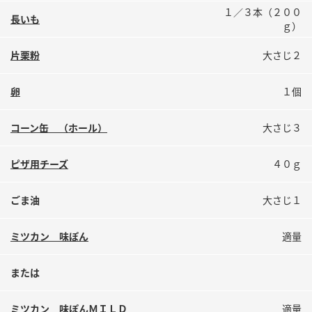
鍋奉行マニュアル
１／３本（２００
ミツカン公式通販
長いも
ｇ）
ミツカンのCM
キッザニア東京「ぽん酢工房」
片栗粉
大さじ２
ロングセラー商品 ＋ おすすめレシピ
人気商品 ＋ おすすめレシピ
卵
１個
コーン缶 （ホール）
大さじ３
検索
ピザ用チーズ
４０ｇ
業務用サイト
ミツカングループについて
製造所固有記号一覧
ごま油
大さじ１
ミツカン 味ぽん
適量
または
ミツカン 味ぽんＭＩＬＤ
適量