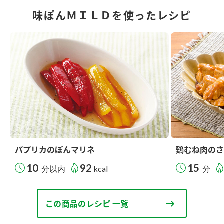
味ぽんＭＩＬＤを使ったレシピ
パプリカのぽんマリネ
鶏むね肉のさ
10
92
15
分以内
kcal
分
この商品のレシピ 一覧