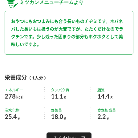
ミツカンメニューチームより
おやつにもおつまみにも合う長いものチヂミです。ネバネ
バした長いもは扱うのが大変ですが、たたくだけなのでラ
クチンです。少し残った固まりの部分もホクホクとして美
味しいですよ。
栄養成分
（ 1人分 ）
エネルギー
タンパク質
脂質
278
11.1
14.4
kcal
g
g
炭水化物
野菜量
食塩相当量
25.4
18.0
2.2
g
g
g