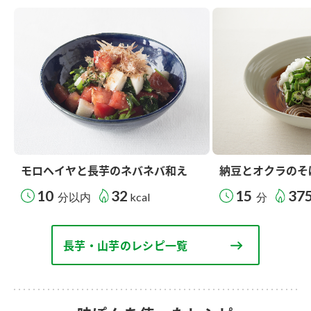
モロヘイヤと長芋のネバネバ和え
納豆とオクラのそ
10
32
15
37
分以内
kcal
分
長芋・山芋のレシピ一覧