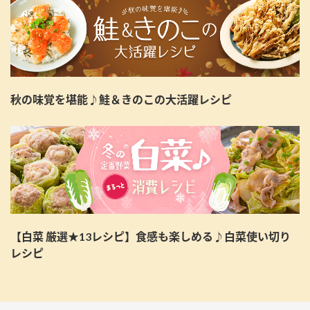
秋の味覚を堪能♪鮭＆きのこの大活躍レシピ
【白菜 厳選★13レシピ】食感も楽しめる♪白菜使い切り
レシピ