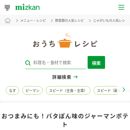
メニュー・レシピ
野菜類の人気レシピ
じゃがいもの人気レシピ
おうちレシピ
おすすめレシピ
レシピ特集
検索
レシピカテゴリ一覧
詳細検索
商品からレシピを探す
なす
ピーマン
スピード（主食・主菜）
スピード（副菜・つ
レシピ名特集
おつまみにも！バタぽん味のジャーマンポテ
商品情報
ト