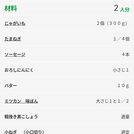
鍋奉行マニュアル
2
ミツカン公式通販
材料
人分
ミツカンのCM
キッザニア東京「ぽん酢工房」
じゃがいも
２個（３００ｇ）
ロングセラー商品 ＋ おすすめレシピ
人気商品 ＋ おすすめレシピ
たまねぎ
１／４個
ソーセージ
４本
検索
おろしにんにく
小さじ１
業務用サイト
ミツカングループについて
製造所固有記号一覧
バター
１０ｇ
ミツカン 味ぽん
大さじ１と１／２
粗挽き黒こしょう
適量
小ねぎ （小口切り）
適宜