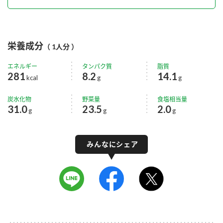
栄養成分
（ 1人分 ）
エネルギー
タンパク質
脂質
281
8.2
14.1
kcal
g
g
炭水化物
野菜量
食塩相当量
31.0
23.5
2.0
g
g
g