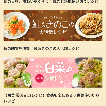
旬の大根、味わい尽くそう！丸ごと堪能使い切りレシピ
秋の味覚を堪能♪鮭＆きのこの大活躍レシピ
【白菜 厳選★13レシピ】食感も楽しめる♪白菜使い切り
レシピ