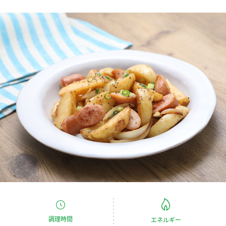
商品カテゴリ
新商品一覧
酢
調味酢
キャンペーン情報
お酢ドリンク
ぽん酢
ブランド・スペシャルサイト
ブランド・スペシャルサイト トップ
みりん風・料理酒
鍋用調味料
商品ブランドサイト
企業情報
Fibee（ファイビー）
国内事業概要
くらしプラ酢
つゆ
たれ
カンタン酢
ミツカングループについて
お酢ドリンク
ミツカンを知る
企業理念
スープ
中華
味ぽん
調理時間
エネルギー
ぽん酢