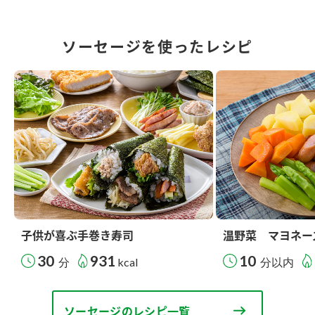
ソーセージを使ったレシピ
子供が喜ぶ手巻き寿司
温野菜 マヨネー
30
931
10
分
kcal
分以内
ソーセージのレシピ一覧