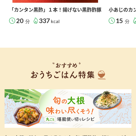
「カンタン黒酢」１本！揚げない黒酢酢豚
小あじのカ
20
337
15
分
kcal
分