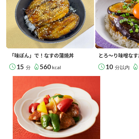
「味ぽん」で！なすの蒲焼丼
とろ～り味噌なす
15
560
10
分
kcal
分以内