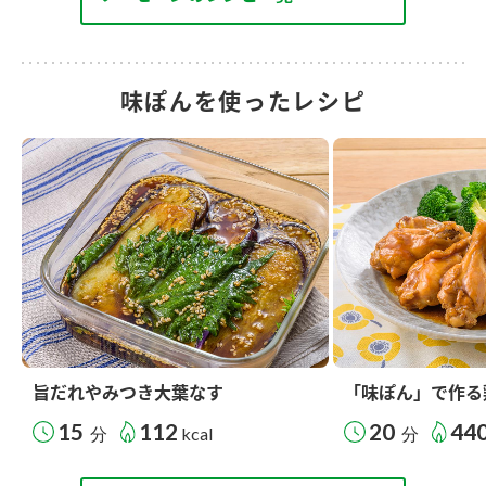
味ぽんを使ったレシピ
旨だれやみつき大葉なす
「味ぽん」で作る
15
112
20
44
分
kcal
分