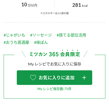
採用情報
環境への取り組み
10
281
分以内
kcal
かおりの蔵
ミツカンの歴史
クイック調味料
レモン果汁
ニュースリリース
※エネルギーは1人前の値
つゆ
水の文化センター（アーカイブ）
鍋なび
ふりかけ
おすしの素
お客様相談センター
納豆のサイト
#じゃがいも
#ソーセージ
#捨てる部位活用
ZENB initiative
PIN印
#おうち居酒屋
#味ぽん
お客様の声をいかしました
炊き込みご飯の素
米飯用調味液
三ツ判山吹
販売終了製品のご案内
千夜
MIM（ミツカンミュージアム）
My レシピでお気に入りに保存
納豆
Fibee
よくあるご質問
スペシャルサイト
お気に入りに追加
お酢を知ろう！
各部門が大切にしていること
お問い合わせ
すしラボ
My レシピ保存数:71件
地図から取り扱い店舗を探す
ぽん酢サワー
おいしさと健康への取り組み
納豆の豆知識