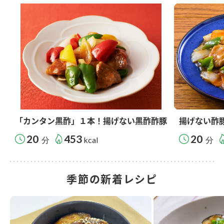
「カンタン黒酢」１本！揚げない黒酢酢豚
揚げない酢
20
453
20
分
kcal
分
季節の新着レシピ