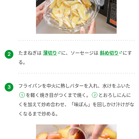
たまねぎは
薄切り
に、ソーセージは
斜め切り
にす
２
る。
フライパンを中火に熱しバターを入れ、水けをふいた
３
を軽く焼き目がつくまで焼く。
とおろしにんに
くを加えて炒め合わせ、「味ぽん」を回しかけ汁けがな
くなるまで炒める。