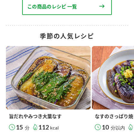
この商品のレシピ 一覧
季節の人気レシピ
旨だれやみつき大葉なす
なすのさっぱり焼
15
112
10
分
kcal
分以内