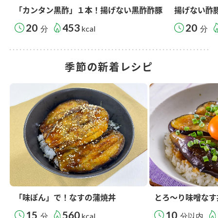
「カンタン黒酢」１本！揚げない黒酢酢豚
揚げない酢
20
453
20
分
kcal
分
季節の新着レシピ
「味ぽん」で！なすの蒲焼丼
とろ～り味噌なす
15
560
10
分
kcal
分以内