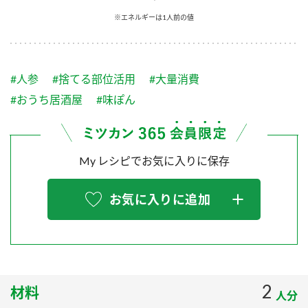
採用情報
環境への取り組み
※エネルギーは1人前の値
かおりの蔵
ミツカンの歴史
クイック調味料
レモン果汁
ニュースリリース
つゆ
水の文化センター（アーカイブ）
鍋なび
#人参
#捨てる部位活用
#大量消費
ふりかけ
おすしの素
お客様相談センター
納豆のサイト
#おうち居酒屋
#味ぽん
ZENB initiative
PIN印
お客様の声をいかしました
炊き込みご飯の素
米飯用調味液
三ツ判山吹
My レシピでお気に入りに保存
販売終了製品のご案内
千夜
MIM（ミツカンミュージアム）
納豆
Fibee
よくあるご質問
お気に入りに追加
スペシャルサイト
お酢を知ろう！
各部門が大切にしていること
お問い合わせ
すしラボ
地図から取り扱い店舗を探す
ぽん酢サワー
おいしさと健康への取り組み
2
材料
納豆の豆知識
人分