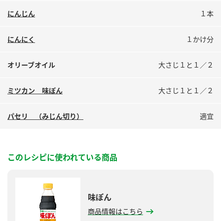
鍋奉行マニュアル
ミツカン公式通販
にんじん
１本
ミツカンのCM
キッザニア東京「ぽん酢工房」
にんにく
１かけ分
ロングセラー商品 ＋ おすすめレシピ
人気商品 ＋ おすすめレシピ
オリーブオイル
大さじ１と１／２
ミツカン 味ぽん
大さじ１と１／２
検索
パセリ （みじん切り）
適宜
業務用サイト
ミツカングループについて
製造所固有記号一覧
このレシピに使われている商品
味ぽん
商品情報はこちら