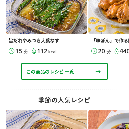
旨だれやみつき大葉なす
「味ぽん」で作る
15
112
20
44
分
kcal
分
この商品のレシピ 一覧
季節の人気レシピ