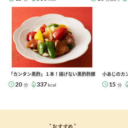
「カンタン黒酢」１本！揚げない黒酢酢豚
小あじのカ
20
337
15
分
kcal
分