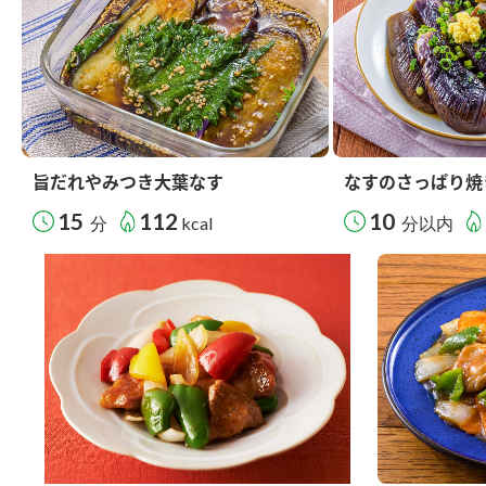
旨だれやみつき大葉なす
なすのさっぱり焼
15
112
10
分
kcal
分以内