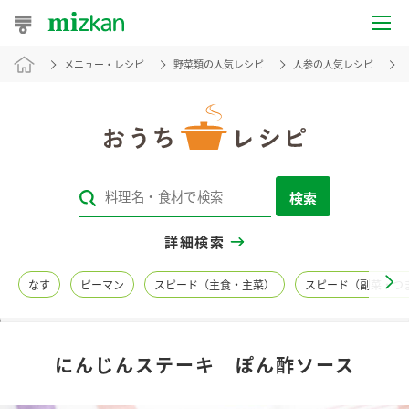
メニュー・レシピ
野菜類の人気レシピ
人参の人気レシピ
おうちレシピ
おすすめレシピ
レシピ特集
検索
レシピカテゴリ一覧
詳細検索
商品からレシピを探す
なす
ピーマン
スピード（主食・主菜）
スピード（副菜・つ
レシピ名特集
にんじんステーキ ぽん酢ソース
商品情報