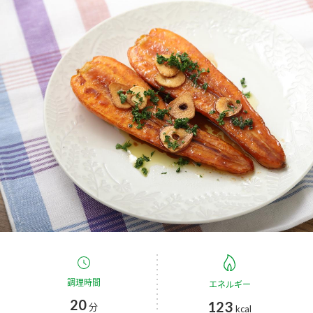
商品カテゴリ
新商品一覧
酢
調味酢
キャンペーン情報
お酢ドリンク
ぽん酢
ブランド・スペシャルサイト
ブランド・スペシャルサイト トップ
みりん風・料理酒
鍋用調味料
商品ブランドサイト
企業情報
Fibee（ファイビー）
国内事業概要
くらしプラ酢
つゆ
たれ
カンタン酢
ミツカングループについて
お酢ドリンク
ミツカンを知る
企業理念
スープ
中華
調理時間
エネルギー
味ぽん
20
123
分
kcal
ぽん酢