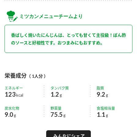
ミツカンメニューチームより
香ばしく焼いたにんじんは、とっても甘くて主役級！ぽん酢
のソースと好相性です。おつまみにもおすすめ。
栄養成分
（ 1人分 ）
エネルギー
タンパク質
脂質
123
1.2
9.2
kcal
g
g
炭水化物
野菜量
食塩相当量
9.0
75.5
1.1
g
g
g