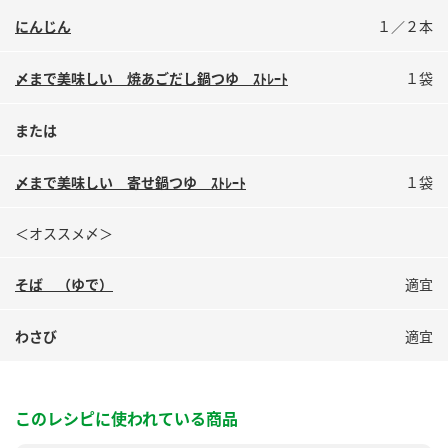
にんじん
１／２本
〆まで美味しい 焼あごだし鍋つゆ ｽﾄﾚｰﾄ
１袋
または
〆まで美味しい 寄せ鍋つゆ ｽﾄﾚｰﾄ
１袋
＜オススメ〆＞
そば （ゆで）
適宜
わさび
適宜
このレシピに使われている商品