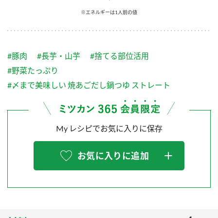
採用情報
環境への取り組み
※エネルギーは1人前の値
かおりの蔵
ミツカンの歴史
クイック調味料
レモン果汁
ニュースリリース
つゆ
水の文化センター（アーカイブ）
鍋なび
#豚肉
#長芋・山芋
#捨てる部位活用
ふりかけ
おすしの素
お客様相談センター
納豆のサイト
#野菜たっぷり
ZENB initiative
PIN印
#〆まで美味しい 焼あごだし鍋つゆ ストレート
お客様の声をいかしました
炊き込みご飯の素
米飯用調味液
三ツ判山吹
販売終了製品のご案内
千夜
MIM（ミツカンミュージアム）
My レシピでお気に入りに保存
納豆
Fibee
よくあるご質問
スペシャルサイト
お気に入りに追加
お酢を知ろう！
各部門が大切にしていること
お問い合わせ
すしラボ
地図から取り扱い店舗を探す
ぽん酢サワー
おいしさと健康への取り組み
納豆の豆知識