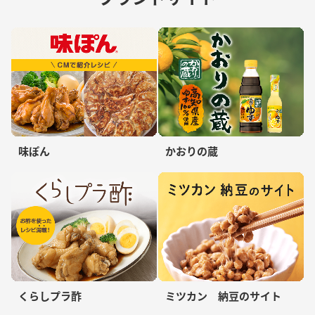
味ぽん
かおりの蔵
くらしプラ酢
ミツカン 納豆のサイト