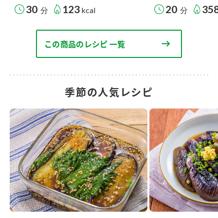
30
123
20
35
分
kcal
分
この商品のレシピ 一覧
季節の人気レシピ