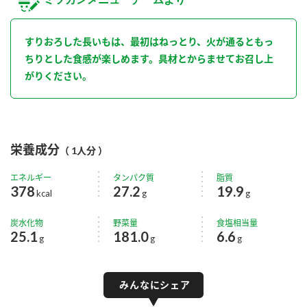
すりおろした長いもは、最初はねっとり、火が通るともっ
ちりとした食感が楽しめます。具材とからませてお召し上
がりください。
栄養成分
（ 1人分 ）
エネルギー
タンパク質
脂質
378
27.2
19.9
kcal
g
g
炭水化物
野菜量
食塩相当量
25.1
181.0
6.6
g
g
g