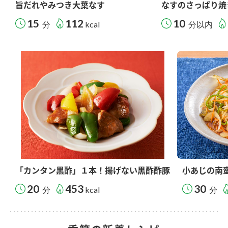
旨だれやみつき大葉なす
なすのさっぱり焼
15
112
10
分
kcal
分以内
「カンタン黒酢」１本！揚げない黒酢酢豚
小あじの南
20
453
30
分
kcal
分