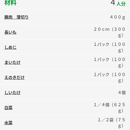
4
材料
人分
鍋奉行マニュアル
ミツカン公式通販
ミツカンのCM
キッザニア東京「ぽん酢工房」
豚肉 薄切り
４００ｇ
ロングセラー商品 ＋ おすすめレシピ
２０ｃｍ（３００
長いも
人気商品 ＋ おすすめレシピ
ｇ）
１パック（１００
しめじ
ｇ）
１パック（１００
検索
まいたけ
ｇ）
１パック（１００
業務用サイト
ミツカングループについて
製造所固有記号一覧
えのきだけ
ｇ）
しいたけ
４個
１／４個（６２５
白菜
ｇ）
１／２袋（７５
水菜
ｇ）