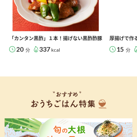
「カンタン黒酢」１本！揚げない黒酢酢豚
厚揚げで作
20
337
15
分
kcal
分