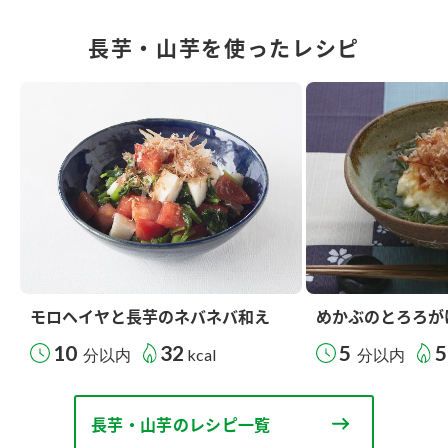
長芋・山芋を使ったレシピ
モロヘイヤと長芋のネバネバ和え
めかぶのとろろが
10
32
5
5
分以内
kcal
分以内
長芋・山芋のレシピ一覧