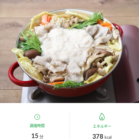
商品カテゴリ
新商品一覧
酢
調味酢
キャンペーン情報
お酢ドリンク
ぽん酢
ブランド・スペシャルサイト
ブランド・スペシャルサイト トップ
みりん風・料理酒
鍋用調味料
商品ブランドサイト
企業情報
Fibee（ファイビー）
国内事業概要
くらしプラ酢
つゆ
たれ
カンタン酢
ミツカングループについて
お酢ドリンク
ミツカンを知る
企業理念
スープ
中華
調理時間
味ぽん
エネルギー
15
378
分
kcal
ぽん酢