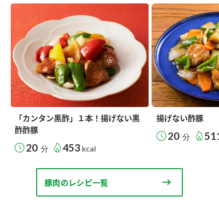
「カンタン黒酢」１本！揚げない黒
揚げない酢豚
酢酢豚
20
51
分
20
453
分
kcal
豚肉のレシピ一覧