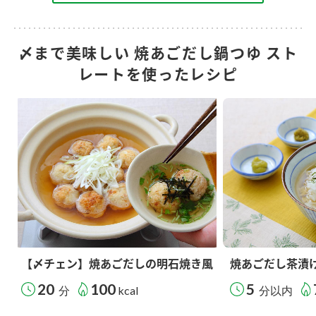
〆まで美味しい 焼あごだし鍋つゆ スト
レートを使ったレシピ
【〆チェン】焼あごだしの明石焼き風
焼あごだし茶漬
20
100
5
分
kcal
分以内