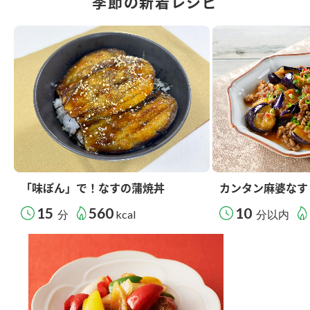
季節の新着レシピ
「味ぽん」で！なすの蒲焼丼
カンタン麻婆なす
15
560
10
分
kcal
分以内