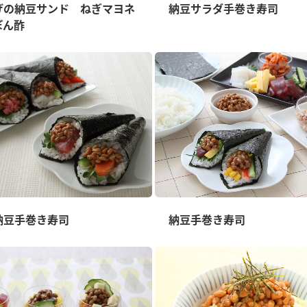
）
げの納豆サンド ねぎマヨネ
納豆サラダ手巻き寿司
ぽん酢
酢を知ろう！
すしラボ
ぽん酢サワー
納豆手巻き寿司
納豆手巻き寿司