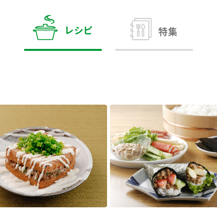
す。
テーマとし
活動を行っ
た。
レシピ
特集
MIM（ミツカンミュ
各部門が
スープ
中華
クイック調味料
レモン果汁
ふりか
ージアム）
いること
ミツカンの酢づくりの
「未来ビジ
歴史などが学べる体験
実現に向け
型博物館です。
取り組みを
す。
納豆
Fibee
キッザニア東京「ぽ
ん酢工房」
味ぽんやお酢について
楽しく学べるパビリオ
ンです。
ibee（ファイビ
くらしプラ酢
カンタン酢