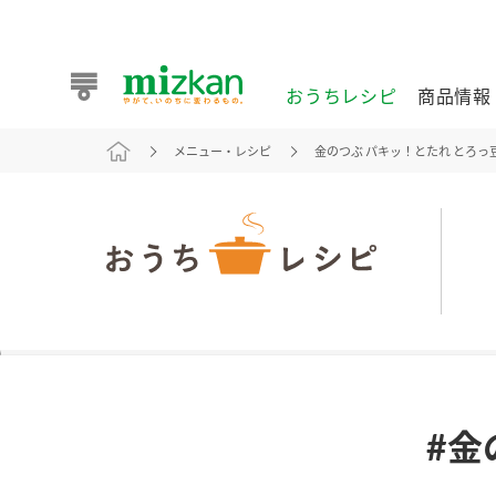
おうちレシピ
商品情報
メニュー・レシピ
金のつぶ パキッ！とたれ とろ
おうちレシピ
商品情報 トップ
企業情報 トップ
お客様相談センター トップ
ミツカン公式通販
業務用サイト
また食べたいが見つかる。ミツカンからのおすすめレシピを
#金
おうちレシピ トップ