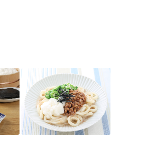
セプトをご紹介しま
た社会貢献
す。
ていまし
大切にして
おいしさと健康への
け
おすしの素
炊き込みご飯の素
米飯用調味液
取り組み
ョン宣言」
ミツカンの研究成果と
た各部門の
おいしさと健康に役立
ご紹介しま
つ情報をご紹介しま
す。
お酢ドリンク
味ぽん
ぽん酢