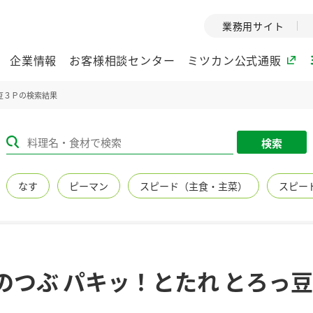
業務用サイト
企業情報
お客様相談センター
ミツカン公式通販
っ豆３Ｐの検索結果
ミツカングループについて
検索
企業理念
ミツカンの
なす
ピーマン
スピード（主食・主菜）
スピー
ミツカングループの企
創業から現在
業理念をご紹介しま
ツカンの変革
す。
歴史をご紹介
ご紹介します。
環境への取り組み
水の文化
のつぶ パキッ！とたれ とろっ
（アーカ
酢
調味酢
お酢ドリンク
ぽん酢
みりん風・
ミツカンの環境への取
り組みをご紹介しま
1999年