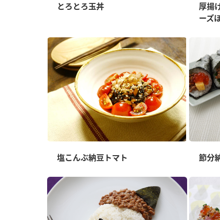
ー
とろとろ玉丼
厚揚
ーズ
お
塩こんぶ納豆トマト
節分