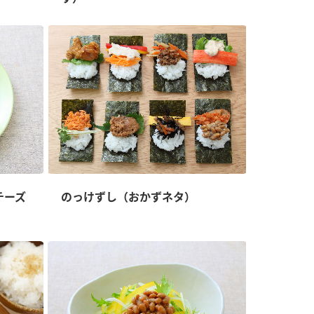
チーズ
のっけずし（おかずネタ）