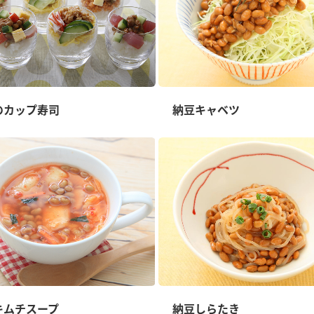
のカップ寿司
納豆キャベツ
キムチスープ
納豆しらたき