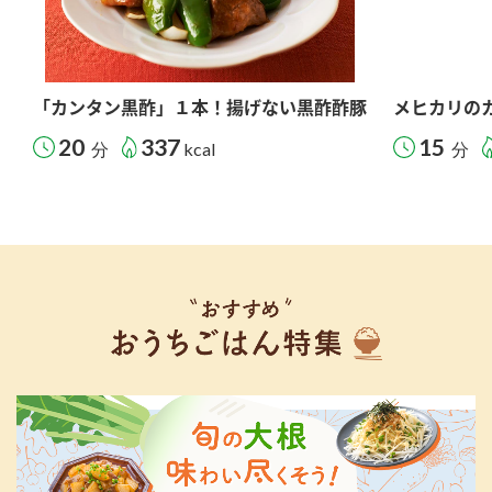
「カンタン黒酢」１本！揚げない黒酢酢豚
メヒカリの
20
337
15
分
kcal
分