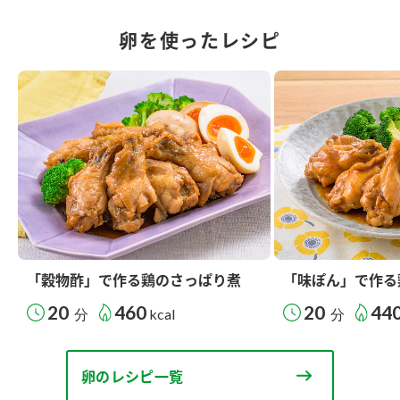
卵を使ったレシピ
「穀物酢」で作る鶏のさっぱり煮
「味ぽん」で作る
20
460
20
44
分
kcal
分
卵のレシピ一覧