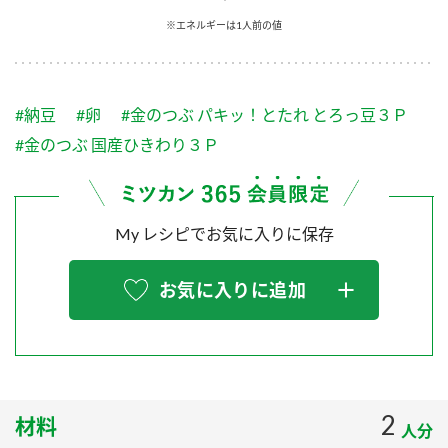
採用情報
環境への取り組み
※エネルギーは1人前の値
かおりの蔵
ミツカンの歴史
クイック調味料
レモン果汁
ニュースリリース
つゆ
水の文化センター（アーカイブ）
鍋なび
#納豆
#卵
#金のつぶ パキッ！とたれ とろっ豆３Ｐ
ふりかけ
おすしの素
お客様相談センター
納豆のサイト
#金のつぶ 国産ひきわり３Ｐ
ZENB initiative
PIN印
お客様の声をいかしました
炊き込みご飯の素
米飯用調味液
三ツ判山吹
My レシピでお気に入りに保存
販売終了製品のご案内
千夜
MIM（ミツカンミュージアム）
納豆
Fibee
よくあるご質問
お気に入りに追加
スペシャルサイト
お酢を知ろう！
各部門が大切にしていること
お問い合わせ
すしラボ
地図から取り扱い店舗を探す
ぽん酢サワー
おいしさと健康への取り組み
2
材料
納豆の豆知識
人分