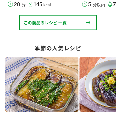
20
145
5
7
分
kcal
分以内
この商品のレシピ 一覧
季節の人気レシピ