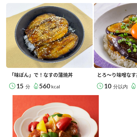
「味ぽん」で！なすの蒲焼丼
とろ～り味噌なす
15
560
10
分
kcal
分以内