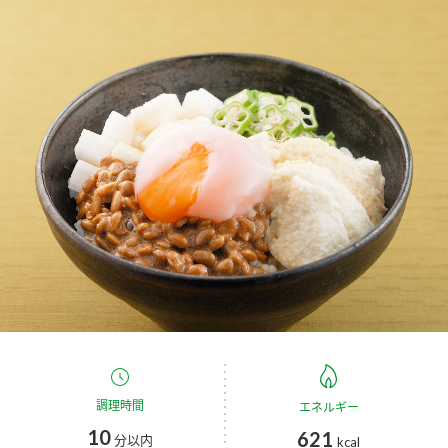
商品カテゴリ
新商品一覧
酢
調味酢
キャンペーン情報
お酢ドリンク
ぽん酢
ブランド・スペシャルサイト
ブランド・スペシャルサイト トップ
みりん風・料理酒
鍋用調味料
商品ブランドサイト
企業情報
Fibee（ファイビー）
国内事業概要
くらしプラ酢
つゆ
たれ
カンタン酢
ミツカングループについて
お酢ドリンク
ミツカンを知る
企業理念
スープ
中華
調理時間
エネルギー
味ぽん
10
621
分以内
kcal
ぽん酢