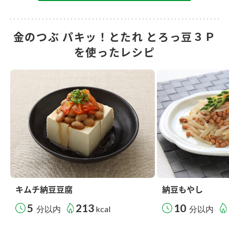
金のつぶ パキッ！とたれ とろっ豆３Ｐ
を使ったレシピ
キムチ納豆豆腐
納豆もやし
5
213
10
分以内
kcal
分以内