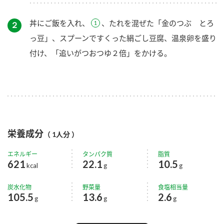
丼にご飯を入れ、
、たれを混ぜた「金のつぶ とろ
２
っ豆」、スプーンですくった絹ごし豆腐、温泉卵を盛り
付け、「追いがつおつゆ２倍」をかける。
栄養成分
（ 1人分 ）
エネルギー
タンパク質
脂質
621
22.1
10.5
kcal
g
g
炭水化物
野菜量
食塩相当量
105.5
13.6
2.6
g
g
g