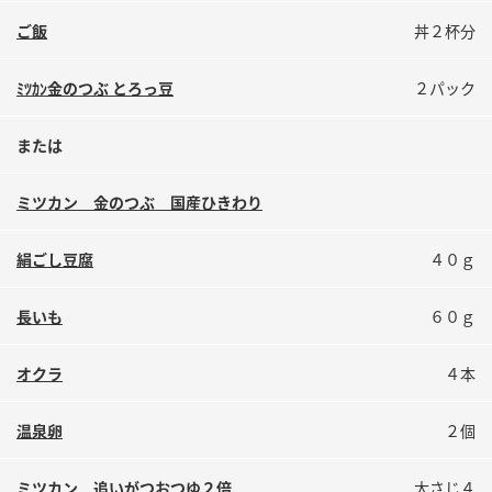
鍋奉行マニュアル
ミツカン公式通販
ご飯
丼２杯分
ミツカンのCM
キッザニア東京「ぽん酢工房」
ﾐﾂｶﾝ金のつぶ とろっ豆
２パック
ロングセラー商品 ＋ おすすめレシピ
人気商品 ＋ おすすめレシピ
または
ミツカン 金のつぶ 国産ひきわり
検索
絹ごし豆腐
４０ｇ
業務用サイト
ミツカングループについて
製造所固有記号一覧
長いも
６０ｇ
オクラ
４本
温泉卵
２個
ミツカン 追いがつおつゆ２倍
大さじ４