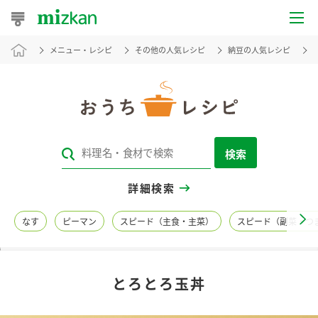
メニュー・レシピ
その他の人気レシピ
納豆の人気レシピ
おうちレシピ
おすすめレシピ
レシピ特集
検索
レシピカテゴリ一覧
詳細検索
商品からレシピを探す
なす
ピーマン
スピード（主食・主菜）
スピード（副菜・つ
レシピ名特集
とろとろ玉丼
商品情報