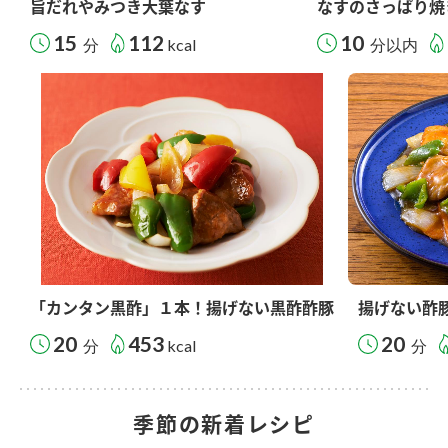
旨だれやみつき大葉なす
なすのさっぱり焼
15
112
10
分
kcal
分以内
「カンタン黒酢」１本！揚げない黒酢酢豚
揚げない酢
20
453
20
分
kcal
分
季節の新着レシピ