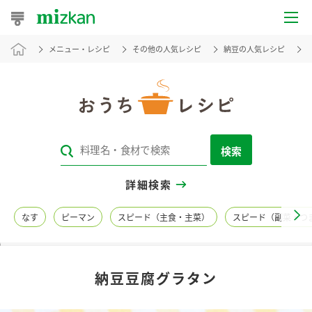
メニュー・レシピ
その他の人気レシピ
納豆の人気レシピ
おうちレシピ
おすすめレシピ
レシピ特集
検索
レシピカテゴリ一覧
詳細検索
商品からレシピを探す
なす
ピーマン
スピード（主食・主菜）
スピード（副菜・つ
レシピ名特集
納豆豆腐グラタン
商品情報