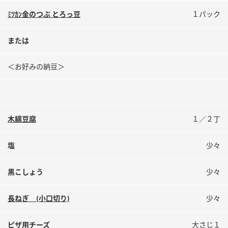
鍋奉行マニュアル
ミツカン公式通販
ﾐﾂｶﾝ金のつぶ とろっ豆
１パック
ミツカンのCM
キッザニア東京「ぽん酢工房」
または
ロングセラー商品 ＋ おすすめレシピ
人気商品 ＋ おすすめレシピ
＜お好みの納豆＞
検索
木綿豆腐
１／２丁
業務用サイト
ミツカングループについて
製造所固有記号一覧
塩
少々
黒こしょう
少々
長ねぎ (小口切り)
少々
ピザ用チーズ
大さじ１