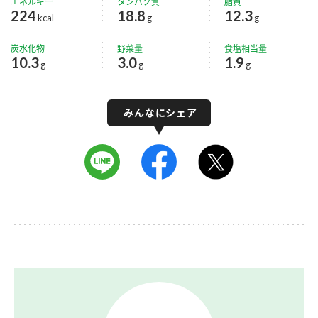
エネルギー
タンパク質
脂質
224
18.8
12.3
kcal
g
g
炭水化物
野菜量
食塩相当量
10.3
3.0
1.9
g
g
g