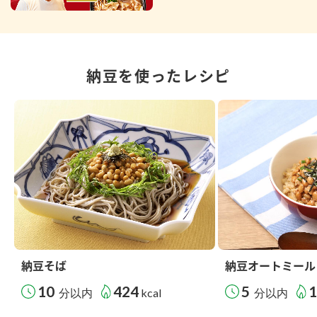
納豆を使ったレシピ
納豆そば
納豆オートミール
10
424
5
分以内
kcal
分以内