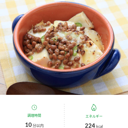
商品カテゴリ
新商品一覧
酢
調味酢
キャンペーン情報
お酢ドリンク
ぽん酢
ブランド・スペシャルサイト
ブランド・スペシャルサイト トップ
みりん風・料理酒
鍋用調味料
商品ブランドサイト
企業情報
Fibee（ファイビー）
国内事業概要
くらしプラ酢
つゆ
たれ
カンタン酢
ミツカングループについて
お酢ドリンク
ミツカンを知る
企業理念
スープ
中華
調理時間
エネルギー
味ぽん
10
224
分以内
kcal
ぽん酢