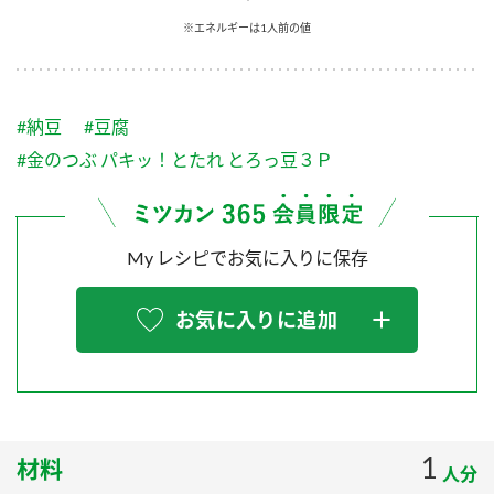
採用情報
環境への取り組み
※エネルギーは1人前の値
かおりの蔵
ミツカンの歴史
クイック調味料
レモン果汁
ニュースリリース
つゆ
水の文化センター（アーカイブ）
鍋なび
#納豆
#豆腐
ふりかけ
おすしの素
お客様相談センター
納豆のサイト
#金のつぶ パキッ！とたれ とろっ豆３Ｐ
ZENB initiative
PIN印
お客様の声をいかしました
炊き込みご飯の素
米飯用調味液
三ツ判山吹
My レシピでお気に入りに保存
販売終了製品のご案内
千夜
MIM（ミツカンミュージアム）
納豆
Fibee
よくあるご質問
お気に入りに追加
スペシャルサイト
お酢を知ろう！
各部門が大切にしていること
お問い合わせ
すしラボ
地図から取り扱い店舗を探す
ぽん酢サワー
おいしさと健康への取り組み
1
材料
納豆の豆知識
人分