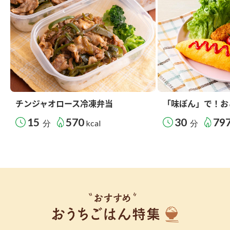
チンジャオロース冷凍弁当
「味ぽん」で！お
15
570
30
79
分
kcal
分