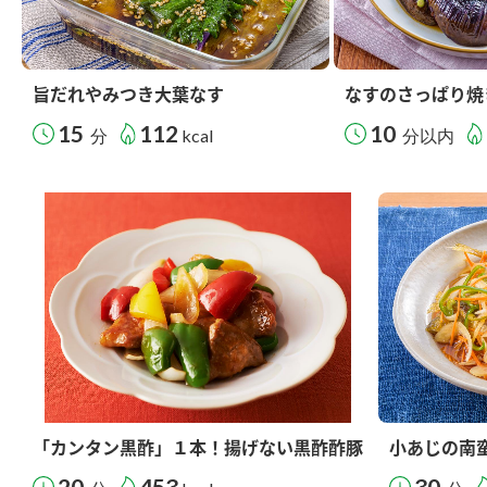
旨だれやみつき大葉なす
なすのさっぱり焼
15
112
10
分
kcal
分以内
「カンタン黒酢」１本！揚げない黒酢酢豚
小あじの南
20
453
30