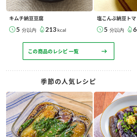
キムチ納豆豆腐
塩こんぶ納豆トマ
5
213
5
6
分以内
kcal
分以内
この商品のレシピ 一覧
季節の人気レシピ