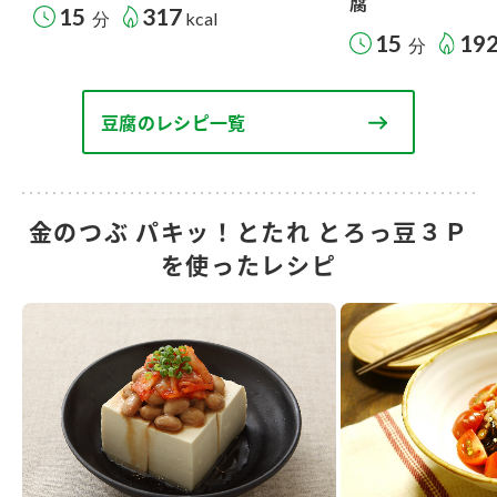
腐
15
317
分
kcal
15
19
分
豆腐のレシピ一覧
金のつぶ パキッ！とたれ とろっ豆３Ｐ
を使ったレシピ