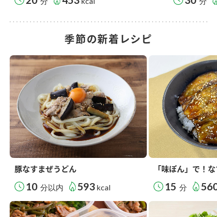
分
kcal
分
季節の新着レシピ
豚なすまぜうどん
「味ぽん」で！な
10
593
15
56
分以内
kcal
分