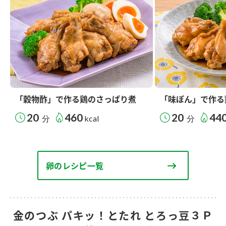
「穀物酢」で作る鶏のさっぱり煮
「味ぽん」で作る
20
460
20
44
分
kcal
分
卵のレシピ一覧
金のつぶ パキッ！とたれ とろっ豆３Ｐ