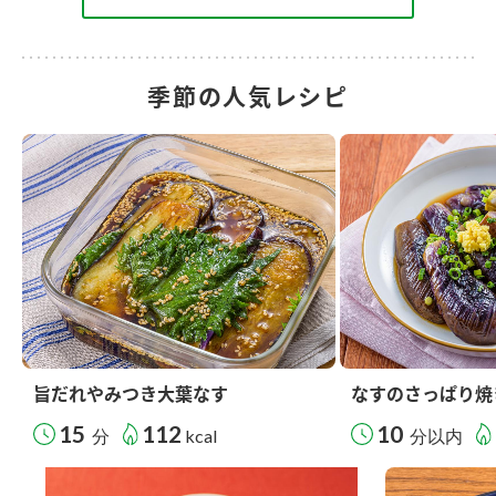
季節の人気レシピ
旨だれやみつき大葉なす
なすのさっぱり焼
15
112
10
分
kcal
分以内