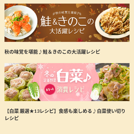
秋の味覚を堪能♪鮭＆きのこの大活躍レシピ
【白菜 厳選★13レシピ】食感も楽しめる♪白菜使い切り
レシピ