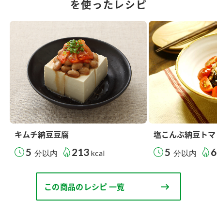
を使ったレシピ
キムチ納豆豆腐
塩こんぶ納豆トマ
5
213
5
6
分以内
kcal
分以内
この商品のレシピ 一覧