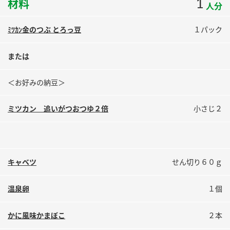
1
材料
人分
鍋奉行マニュアル
ミツカン公式通販
ミツカンのCM
キッザニア東京「ぽん酢工房」
ﾐﾂｶﾝ金のつぶ とろっ豆
１パック
ロングセラー商品 ＋ おすすめレシピ
または
人気商品 ＋ おすすめレシピ
＜お好みの納豆＞
検索
ミツカン 追いがつおつゆ２倍
小さじ２
業務用サイト
ミツカングループについて
製造所固有記号一覧
キャベツ
せん切り６０ｇ
温泉卵
１個
かに風味かまぼこ
２本