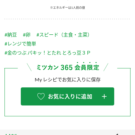
採用情報
環境への取り組み
※エネルギーは1人前の値
かおりの蔵
ミツカンの歴史
クイック調味料
レモン果汁
ニュースリリース
つゆ
水の文化センター（アーカイブ）
鍋なび
#納豆
#卵
#スピード（主食・主菜）
ふりかけ
おすしの素
お客様相談センター
納豆のサイト
#レンジで簡単
ZENB initiative
PIN印
#金のつぶ パキッ！とたれ とろっ豆３Ｐ
お客様の声をいかしました
炊き込みご飯の素
米飯用調味液
三ツ判山吹
販売終了製品のご案内
千夜
MIM（ミツカンミュージアム）
My レシピでお気に入りに保存
納豆
Fibee
よくあるご質問
スペシャルサイト
お気に入りに追加
お酢を知ろう！
各部門が大切にしていること
お問い合わせ
すしラボ
地図から取り扱い店舗を探す
ぽん酢サワー
おいしさと健康への取り組み
納豆の豆知識