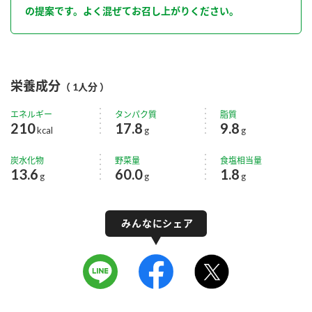
の提案です。よく混ぜてお召し上がりください。
栄養成分
（ 1人分 ）
エネルギー
タンパク質
脂質
210
17.8
9.8
kcal
g
g
炭水化物
野菜量
食塩相当量
13.6
60.0
1.8
g
g
g