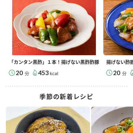
「カンタン黒酢」１本！揚げない黒酢酢豚
揚げない酢
20
453
20
分
kcal
分
季節の新着レシピ