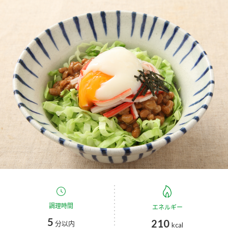
商品カテゴリ
新商品一覧
酢
調味酢
キャンペーン情報
お酢ドリンク
ぽん酢
ブランド・スペシャルサイト
ブランド・スペシャルサイト トップ
みりん風・料理酒
鍋用調味料
商品ブランドサイト
企業情報
Fibee（ファイビー）
国内事業概要
くらしプラ酢
つゆ
たれ
カンタン酢
ミツカングループについて
お酢ドリンク
ミツカンを知る
企業理念
スープ
中華
調理時間
エネルギー
味ぽん
5
210
分以内
kcal
ぽん酢