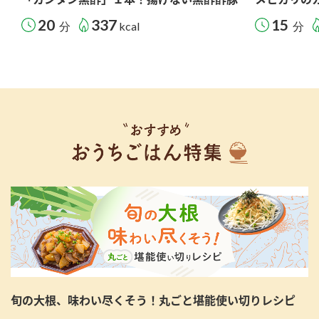
20
337
15
分
kcal
分
旬の大根、味わい尽くそう！丸ごと堪能使い切りレシピ