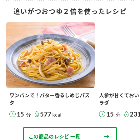
追いがつおつゆ２倍を使ったレシピ
ワンパンで！バター香るしめじパス
人参が甘くておい
タ
ラダ
15
577
15
23
分
kcal
分
この商品のレシピ 一覧