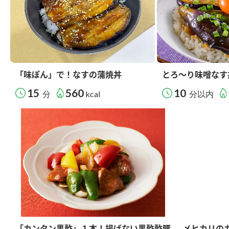
「味ぽん」で！なすの蒲焼丼
とろ～り味噌なす
15
560
10
分
kcal
分以内
「カンタン黒酢」１本！揚げない黒酢酢豚
メヒカリの