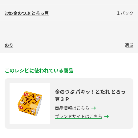
鍋奉行マニュアル
ミツカン公式通販
ﾐﾂｶﾝ金のつぶ とろっ豆
１パック
ミツカンのCM
キッザニア東京「ぽん酢工房」
ロングセラー商品 ＋ おすすめレシピ
人気商品 ＋ おすすめレシピ
のり
適量
検索
このレシピに使われている商品
業務用サイト
ミツカングループについて
製造所固有記号一覧
金のつぶ パキッ！とたれ とろっ
豆３Ｐ
商品情報はこちら
ブランドサイトはこちら