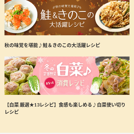
秋の味覚を堪能♪鮭＆きのこの大活躍レシピ
【白菜 厳選★13レシピ】食感も楽しめる♪白菜使い切り
レシピ