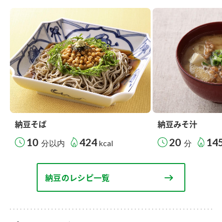
納豆そば
納豆みそ汁
10
424
20
14
分以内
kcal
分
納豆のレシピ一覧