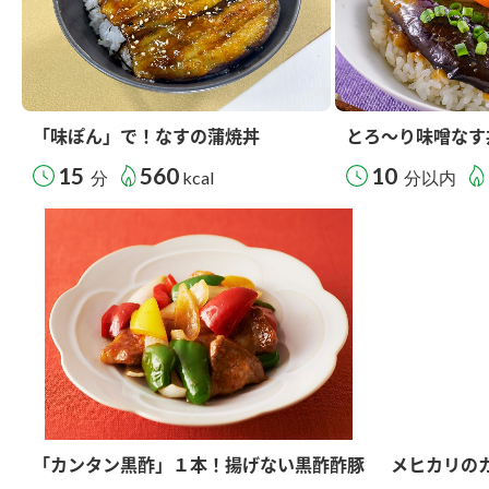
「味ぽん」で！なすの蒲焼丼
とろ～り味噌なす
15
560
10
分
kcal
分以内
「カンタン黒酢」１本！揚げない黒酢酢豚
メヒカリの