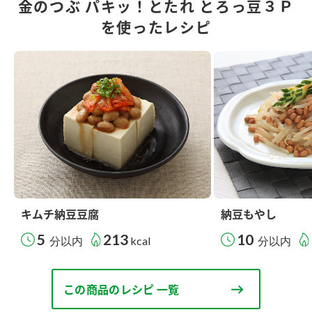
金のつぶ パキッ！とたれ とろっ豆３Ｐ
を使ったレシピ
キムチ納豆豆腐
納豆もやし
5
213
10
分以内
kcal
分以内
この商品のレシピ 一覧