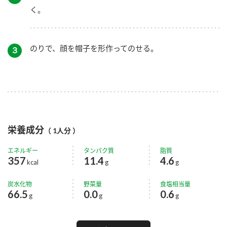
く。
のりで、顔を帽子を形作ってのせる。
３
栄養成分
（ 1人分 ）
エネルギー
タンパク質
脂質
357
11.4
4.6
kcal
g
g
炭水化物
野菜量
食塩相当量
66.5
0.0
0.6
g
g
g