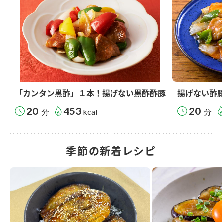
「カンタン黒酢」１本！揚げない黒酢酢豚
揚げない酢
20
453
20
分
kcal
分
季節の新着レシピ