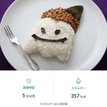
商品カテゴリ
新商品一覧
酢
調味酢
キャンペーン情報
お酢ドリンク
ぽん酢
ブランド・スペシャルサイト
ブランド・スペシャルサイト トップ
みりん風・料理酒
鍋用調味料
商品ブランドサイト
企業情報
Fibee（ファイビー）
国内事業概要
くらしプラ酢
つゆ
たれ
カンタン酢
ミツカングループについて
調理時間
エネルギー
お酢ドリンク
5
357
ミツカンを知る
企業理念
スープ
中華
分以内
kcal
味ぽん
※エネルギーは1人前の値
ぽん酢