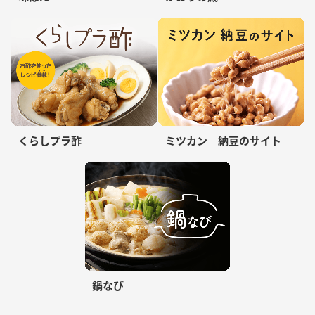
くらしプラ酢
ミツカン 納豆のサイト
鍋なび