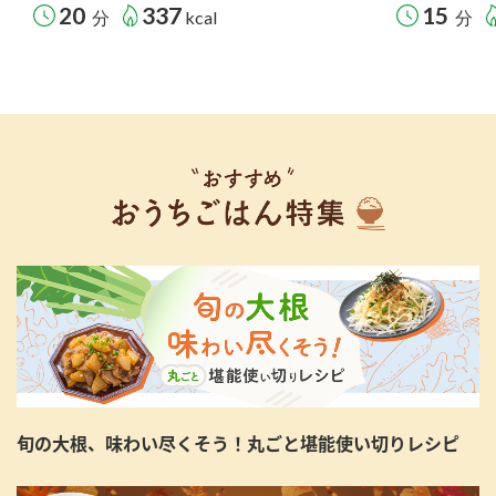
20
337
15
分
kcal
分
旬の大根、味わい尽くそう！丸ごと堪能使い切りレシピ