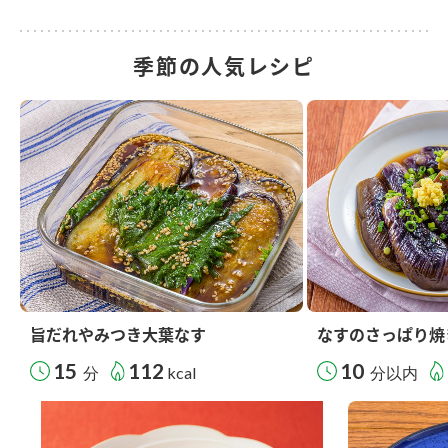
季節の人気レシピ
旨だれやみつき大葉なす
なすのさっぱり焼
15
112
10
分
kcal
分以内