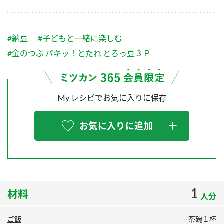
採用情報
環境への取り組み
かおりの蔵
ミツカンの歴史
クイック調味料
レモン果汁
ニュースリリース
つゆ
#納豆
#子どもと一緒に楽しむ
水の文化センター（アーカイブ）
鍋なび
#金のつぶ パキッ！とたれ とろっ豆３Ｐ
ふりかけ
おすしの素
お客様相談センター
納豆のサイト
ZENB initiative
PIN印
お客様の声をいかしました
My レシピでお気に入りに保存
炊き込みご飯の素
米飯用調味液
三ツ判山吹
販売終了製品のご案内
千夜
MIM（ミツカンミュージアム）
お気に入りに追加
納豆
Fibee
よくあるご質問
スペシャルサイト
お酢を知ろう！
各部門が大切にしていること
お問い合わせ
すしラボ
1
材料
地図から取り扱い店舗を探す
ぽん酢サワー
人分
おいしさと健康への取り組み
納豆の豆知識
ご飯
茶碗１杯