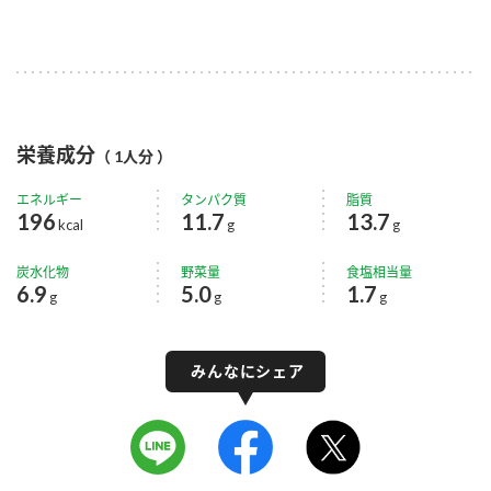
栄養成分
（ 1人分 ）
エネルギー
タンパク質
脂質
196
11.7
13.7
kcal
g
g
炭水化物
野菜量
食塩相当量
6.9
5.0
1.7
g
g
g