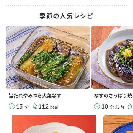
季節の人気レシピ
旨だれやみつき大葉なす
なすのさっぱり焼
15
112
10
分
kcal
分以内