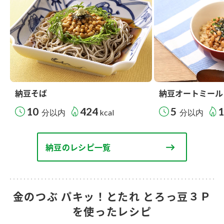
納豆そば
納豆オートミール
10
424
5
分以内
kcal
分以内
納豆のレシピ一覧
金のつぶ パキッ！とたれ とろっ豆３Ｐ
を使ったレシピ