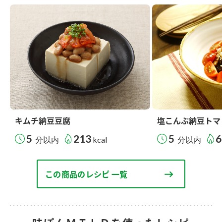
キムチ納豆豆腐
塩こんぶ納豆トマ
5
213
5
6
分以内
kcal
分以内
この商品のレシピ 一覧