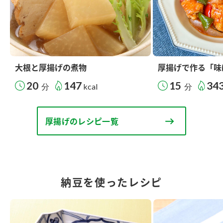
大根と厚揚げの煮物
厚揚げで作る「味
20
147
15
34
分
kcal
分
厚揚げのレシピ一覧
納豆を使ったレシピ