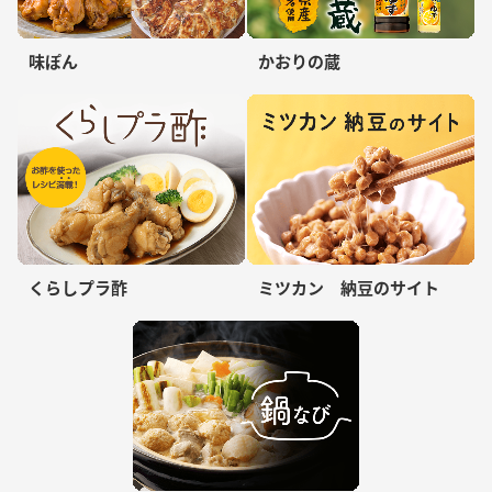
味ぽん
かおりの蔵
くらしプラ酢
ミツカン 納豆のサイト