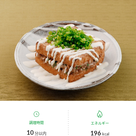
商品カテゴリ
新商品一覧
酢
調味酢
キャンペーン情報
お酢ドリンク
ぽん酢
ブランド・スペシャルサイト
ブランド・スペシャルサイト トップ
みりん風・料理酒
鍋用調味料
商品ブランドサイト
企業情報
Fibee（ファイビー）
国内事業概要
くらしプラ酢
つゆ
たれ
カンタン酢
ミツカングループについて
お酢ドリンク
ミツカンを知る
企業理念
スープ
中華
調理時間
エネルギー
味ぽん
10
196
分以内
kcal
ぽん酢