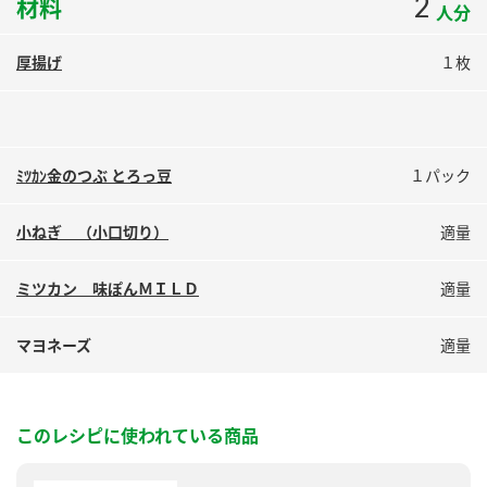
2
材料
人分
鍋奉行マニュアル
ミツカン公式通販
ミツカンのCM
キッザニア東京「ぽん酢工房」
厚揚げ
１枚
ロングセラー商品 ＋ おすすめレシピ
人気商品 ＋ おすすめレシピ
ﾐﾂｶﾝ金のつぶ とろっ豆
１パック
検索
小ねぎ （小口切り）
適量
業務用サイト
ミツカングループについて
製造所固有記号一覧
ミツカン 味ぽんＭＩＬＤ
適量
マヨネーズ
適量
このレシピに使われている商品