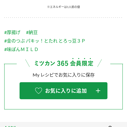
採用情報
環境への取り組み
※エネルギーは1人前の値
かおりの蔵
ミツカンの歴史
クイック調味料
レモン果汁
ニュースリリース
つゆ
水の文化センター（アーカイブ）
鍋なび
#厚揚げ
#納豆
ふりかけ
おすしの素
お客様相談センター
納豆のサイト
#金のつぶ パキッ！とたれ とろっ豆３Ｐ
ZENB initiative
PIN印
#味ぽんＭＩＬＤ
お客様の声をいかしました
炊き込みご飯の素
米飯用調味液
三ツ判山吹
販売終了製品のご案内
千夜
MIM（ミツカンミュージアム）
My レシピでお気に入りに保存
納豆
Fibee
よくあるご質問
スペシャルサイト
お気に入りに追加
お酢を知ろう！
各部門が大切にしていること
お問い合わせ
すしラボ
地図から取り扱い店舗を探す
ぽん酢サワー
おいしさと健康への取り組み
納豆の豆知識