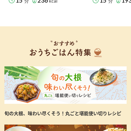
15
236
15
19
分
kcal
分
旬の大根、味わい尽くそう！丸ごと堪能使い切りレシピ