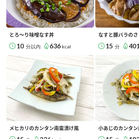
とろ～り味噌なす丼
なすと豚バラのさ
10
636
15
40
分以内
kcal
分
メヒカリのカンタン南蛮漬け風
小あじのカンタン