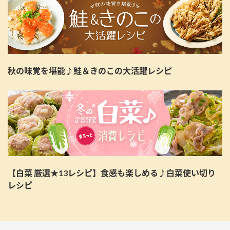
秋の味覚を堪能♪鮭＆きのこの大活躍レシピ
【白菜 厳選★13レシピ】食感も楽しめる♪白菜使い切り
レシピ