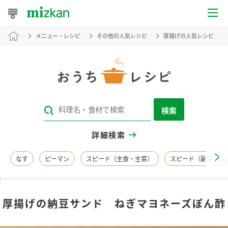
メニュー・レシピ
その他の人気レシピ
厚揚げの人気レシピ
おうちレシピ
おすすめレシピ
レシピ特集
検索
レシピカテゴリ一覧
詳細検索
商品からレシピを探す
なす
ピーマン
スピード（主食・主菜）
スピード（副菜・つ
レシピ名特集
厚揚げの納豆サンド ねぎマヨネーズぽん酢
商品情報