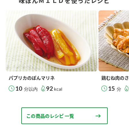
味ぽんＭＩＬＤを使ったレシピ
パプリカのぽんマリネ
鶏むね肉のさ
10
92
15
分以内
kcal
分
この商品のレシピ 一覧