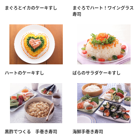
採用情報
環境への取り組み
まぐろとイカのケーキすし
まぐろでハート！ワイングラス
かおりの蔵
ミツカンの歴史
クイック調味料
レモン果汁
寿司
ニュースリリース
つゆ
水の文化センター（アーカイブ）
鍋なび
ふりかけ
おすしの素
お客様相談センター
納豆のサイト
ZENB initiative
PIN印
お客様の声をいかしました
炊き込みご飯の素
米飯用調味液
三ツ判山吹
ハートのケーキすし
ばらのサラダケーキすし
販売終了製品のご案内
千夜
MIM（ミツカンミュージアム）
納豆
Fibee
よくあるご質問
スペシャルサイト
お酢を知ろう！
各部門が大切にしていること
お問い合わせ
すしラボ
地図から取り扱い店舗を探す
ぽん酢サワー
おいしさと健康への取り組み
黒酢でつくる 手巻き寿司
海鮮手巻き寿司
納豆の豆知識