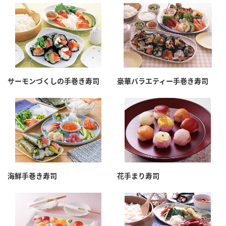
鍋奉行マニュアル
ミツカン公式通販
ミツカンのCM
キッザニア東京「ぽん酢工房」
ロングセラー商品 ＋ おすすめレシピ
人気商品 ＋ おすすめレシピ
サーモンづくしの手巻き寿司
豪華バラエティー手巻き寿司
検索
業務用サイト
ミツカングループについて
製造所固有記号一覧
海鮮手巻き寿司
花手まり寿司