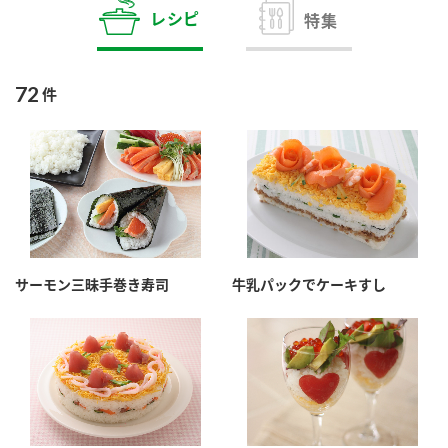
商品カテゴリ
レシピ
特集
新商品一覧
酢
調味酢
72
件
キャンペーン情報
お酢ドリンク
ぽん酢
ブランド・スペシャルサイト
ブランド・スペシャルサイト トップ
みりん風・料理酒
鍋用調味料
商品ブランドサイト
企業情報
Fibee（ファイビー）
サーモン三昧手巻き寿司
牛乳パックでケーキすし
国内事業概要
くらしプラ酢
つゆ
たれ
カンタン酢
ミツカングループについて
お酢ドリンク
ミツカンを知る
企業理念
スープ
中華
味ぽん
ぽん酢