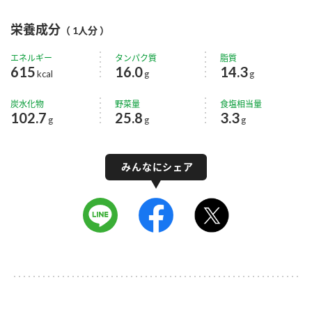
栄養成分
（ 1人分 ）
エネルギー
タンパク質
脂質
615
16.0
14.3
kcal
g
g
炭水化物
野菜量
食塩相当量
102.7
25.8
3.3
g
g
g