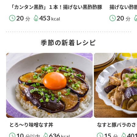
「カンタン黒酢」１本！揚げない黒酢酢豚
揚げない酢
20
453
20
分
kcal
分
季節の新着レシピ
とろ～り味噌なす丼
なすと豚バラのさ
10
636
15
40
分以内
kcal
分