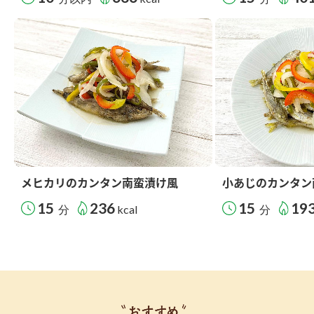
メヒカリのカンタン南蛮漬け風
小あじのカンタン
15
236
15
19
分
kcal
分