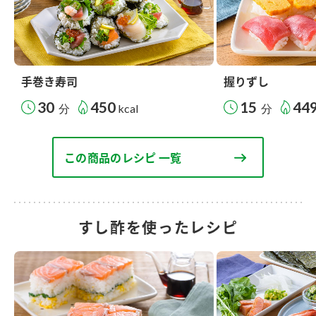
手巻き寿司
握りずし
30
450
15
44
分
kcal
分
この商品のレシピ 一覧
すし酢を使ったレシピ