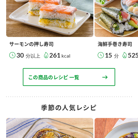
サーモンの押し寿司
海鮮手巻き寿司
30
261
15
52
分以上
kcal
分
この商品のレシピ 一覧
季節の人気レシピ