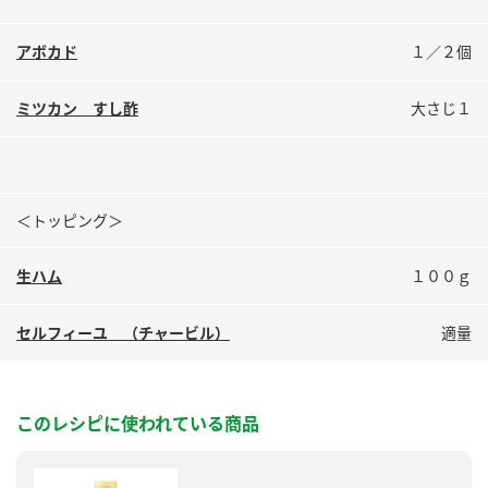
アボカド
１／２個
ミツカン すし酢
大さじ１
＜トッピング＞
生ハム
１００ｇ
セルフィーユ （チャービル）
適量
このレシピに使われている商品