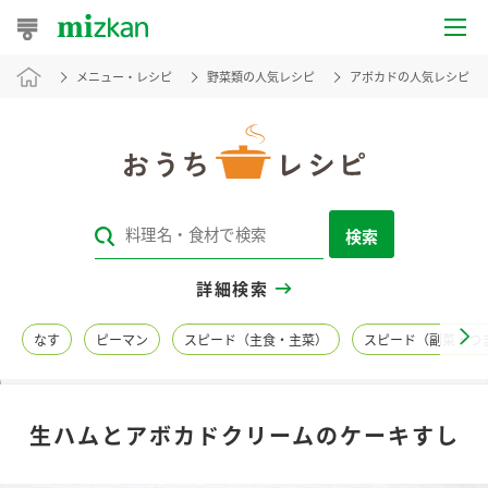
メニュー・レシピ
野菜類の人気レシピ
アボカドの人気レシピ
おうちレシピ
おすすめレシピ
レシピ特集
検索
レシピカテゴリ一覧
詳細検索
商品からレシピを探す
なす
ピーマン
スピード（主食・主菜）
スピード（副菜・つ
レシピ名特集
生ハムとアボカドクリームのケーキすし
商品情報