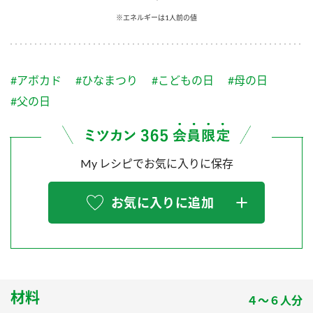
採用情報
環境への取り組み
※エネルギーは1人前の値
かおりの蔵
ミツカンの歴史
クイック調味料
レモン果汁
ニュースリリース
つゆ
水の文化センター（アーカイブ）
鍋なび
#アボカド
#ひなまつり
#こどもの日
#母の日
ふりかけ
おすしの素
お客様相談センター
納豆のサイト
#父の日
ZENB initiative
PIN印
お客様の声をいかしました
炊き込みご飯の素
米飯用調味液
三ツ判山吹
My レシピでお気に入りに保存
販売終了製品のご案内
千夜
MIM（ミツカンミュージアム）
納豆
Fibee
よくあるご質問
お気に入りに追加
スペシャルサイト
お酢を知ろう！
各部門が大切にしていること
お問い合わせ
すしラボ
地図から取り扱い店舗を探す
ぽん酢サワー
おいしさと健康への取り組み
材料
納豆の豆知識
４～６人分