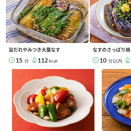
旨だれやみつき大葉なす
なすのさっぱり焼
15
112
10
分
kcal
分以内