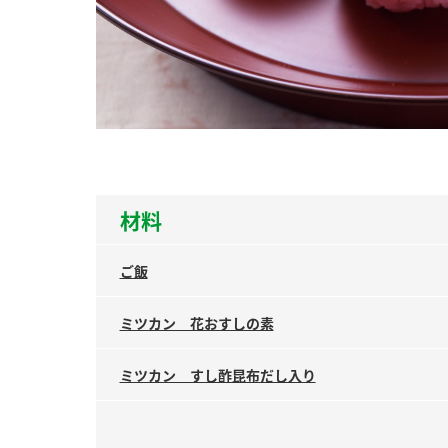
ー
お
材料
ご飯
ミツカン 花おすしの素
ミツカン すし酢昆布だし入り