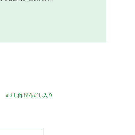
#すし酢 昆布だし入り