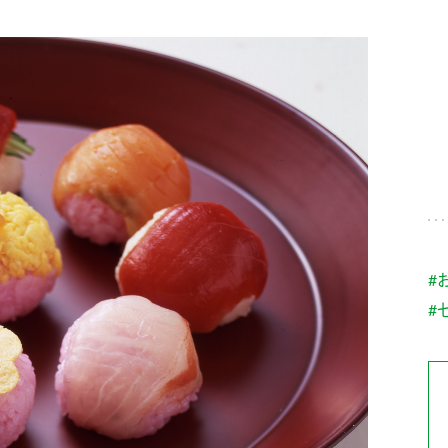
す。
テーマとし
活動を行っ
た。
MIM（ミツカンミュ
各部門が
スープ
中華
クイック調味料
レモン果汁
ふりか
ージアム）
いること
ミツカンの酢づくりの
「未来ビジ
歴史などが学べる体験
実現に向け
型博物館です。
取り組みを
す。
納豆
Fibee
キッザニア東京「ぽ
#
ん酢工房」
#
味ぽんやお酢について
楽しく学べるパビリオ
ンです。
ibee（ファイビ
くらしプラ酢
カンタン酢