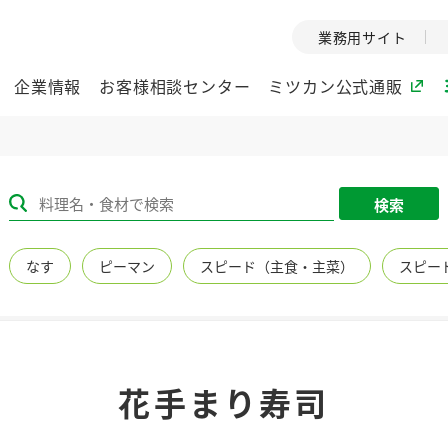
業務用サイト
企業情報
お客様相談センター
ミツカン公式通販
ミツカングループについて
検索
企業理念
ミツカンの
なす
ピーマン
スピード（主食・主菜）
スピー
ミツカングループの企
創業から現在
業理念をご紹介しま
ツカンの変革
す。
歴史をご紹介
ご紹介します。
環境への取り組み
水の文化
花手まり寿司
（アーカ
酢
調味酢
お酢ドリンク
ぽん酢
みりん風・
ミツカンの環境への取
り組みをご紹介しま
1999年