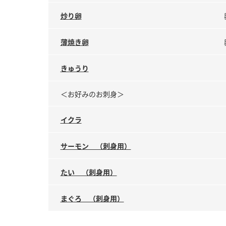
炒り卵
薄焼き卵
きゅうり
＜お好みのお刺身＞
イクラ
サーモン （刺身用）
たい （刺身用）
まぐろ （刺身用）