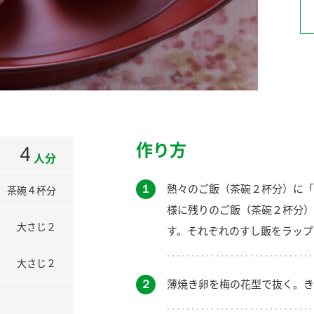
）
酢を知ろう！
すしラボ
ぽん酢サワー
作り方
4
人分
１
熱々のご飯（茶碗２杯分）に「
茶碗４杯分
様に残りのご飯（茶碗２杯分）
大さじ２
す。それぞれのすし飯をラップ
大さじ２
２
薄焼き卵を梅の花型で抜く。き