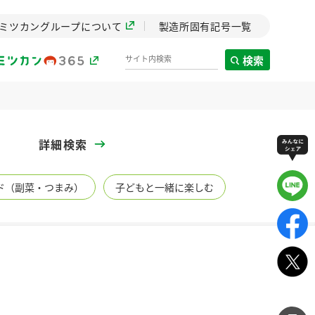
ミツカングループについて
製造所固有記号一覧
検索
製造所固有記号一覧
詳細検索
歴史
ド（副菜・つまみ）
子どもと一緒に楽しむ
までのミ
と挑戦の
します。
センター
ZENB initiative
イブ）
料理酒
鍋用調味料
つゆ
たれ
植物を可能な限りまる
ごと使ったZENBのコン
設立。「水」を