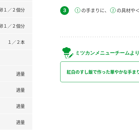
卵１／２個分
３
の手まりに、
の具材や
卵１／２個分
１／２本
ミツカンメニューチームよ
紅白のすし飯で作った華やかな手ま
適量
適量
適量
適量