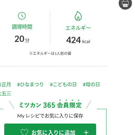
セプトをご紹介しま
た社会貢献
す。
ていまし
調理時間
エネルギー
大切にして
おいしさと健康への
け
おすしの素
炊き込みご飯の素
米飯用調味液
20
424
取り組み
分
kcal
ョン宣言」
ミツカンの研究成果と
た各部門の
おいしさと健康に役立
※エネルギーは1人前の値
ご紹介しま
つ情報をご紹介しま
す。
お正月
#ひなまつり
#こどもの日
#母の日
七五三
My レシピでお気に入りに保存
お酢ドリンク
味ぽん
ぽん酢
お気に入りに追加