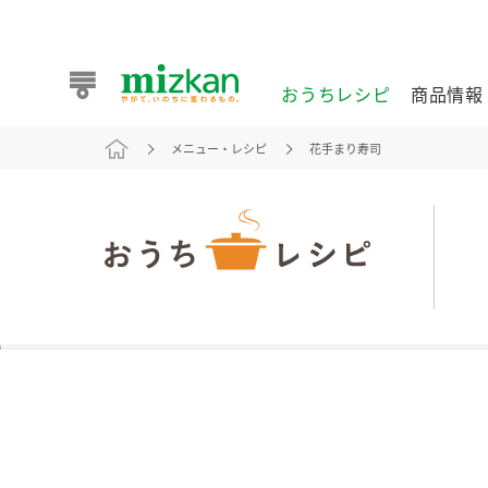
おうちレシピ
商品情報
メニュー・レシピ
花手まり寿司
おうちレシピ
商品情報 トップ
企業情報 トップ
お客様相談センター トップ
ミツカン公式通販
業務用サイト
また食べたいが見つかる。ミツカンからのおすすめレシピを
おうちレシピ トップ