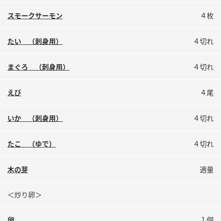
鍋奉行マニュアル
ミツカン公式通販
スモークサーモン
４枚
ミツカンのCM
キッザニア東京「ぽん酢工房」
ロングセラー商品 ＋ おすすめレシピ
たい （刺身用）
４切れ
人気商品 ＋ おすすめレシピ
まぐろ （刺身用）
４切れ
えび
４尾
検索
いか （刺身用）
４切れ
業務用サイト
ミツカングループについて
製造所固有記号一覧
たこ （ゆで）
４切れ
木の芽
適量
＜炒り卵＞
卵
１個