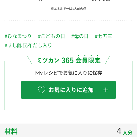
採用情報
環境への取り組み
かおりの蔵
※エネルギーは1人前の値
ミツカンの歴史
クイック調味料
レモン果汁
ニュースリリース
つゆ
水の文化センター（アーカイブ）
鍋なび
ふりかけ
おすしの素
#ひなまつり
#こどもの日
#母の日
#七五三
お客様相談センター
納豆のサイト
#すし酢 昆布だし入り
ZENB initiative
PIN印
お客様の声をいかしました
炊き込みご飯の素
米飯用調味液
三ツ判山吹
My レシピでお気に入りに保存
販売終了製品のご案内
千夜
MIM（ミツカンミュージアム）
納豆
Fibee
よくあるご質問
お気に入りに追加
スペシャルサイト
お酢を知ろう！
各部門が大切にしていること
お問い合わせ
すしラボ
地図から取り扱い店舗を探す
ぽん酢サワー
おいしさと健康への取り組み
4
納豆の豆知識
材料
人分