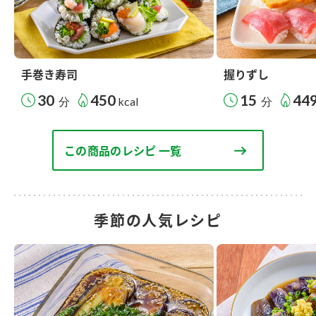
手巻き寿司
握りずし
30
450
15
44
分
kcal
分
この商品のレシピ 一覧
季節の人気レシピ