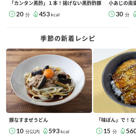
「カンタン黒酢」１本！揚げない黒酢酢豚
小あじの南
20
453
30
分
kcal
分
季節の新着レシピ
豚なすまぜうどん
「味ぽん」で！な
10
593
15
56
分以内
kcal
分