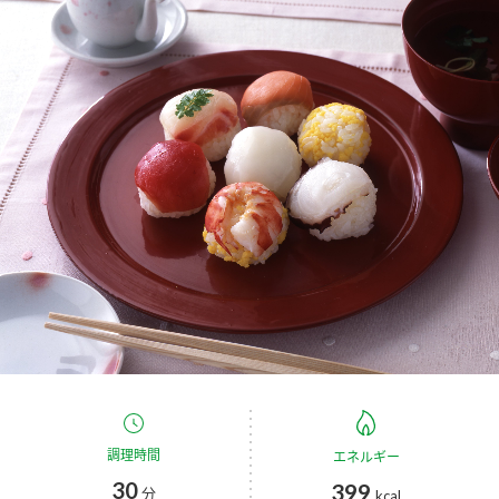
商品カテゴリ
新商品一覧
酢
調味酢
キャンペーン情報
お酢ドリンク
ぽん酢
ブランド・スペシャルサイト
ブランド・スペシャルサイト トップ
みりん風・料理酒
鍋用調味料
商品ブランドサイト
企業情報
Fibee（ファイビー）
国内事業概要
くらしプラ酢
つゆ
たれ
カンタン酢
ミツカングループについて
お酢ドリンク
ミツカンを知る
企業理念
スープ
中華
味ぽん
調理時間
エネルギー
30
399
ぽん酢
分
kcal