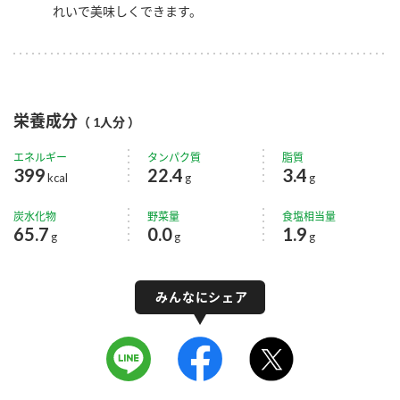
れいで美味しくできます。
栄養成分
（ 1人分 ）
エネルギー
タンパク質
脂質
399
22.4
3.4
kcal
g
g
炭水化物
野菜量
食塩相当量
65.7
0.0
1.9
g
g
g