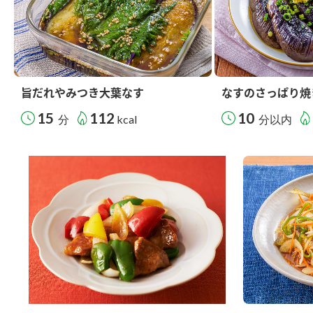
旨だれやみつき大葉なす
なすのさっぱり焼
15
112
10
分
kcal
分以内