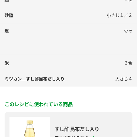
砂糖
小さじ１／２
塩
少々
米
２合
ミツカン すし酢昆布だし入り
大さじ４
このレシピに使われている商品
すし酢 昆布だし入り