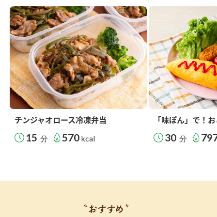
チンジャオロース冷凍弁当
「味ぽん」で！お
15
570
30
79
分
kcal
分