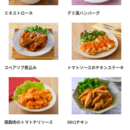
採用情報
環境への取り組み
かおりの蔵
ミツカンの歴史
クイック調味料
レモン果汁
ミネストローネ
デミ風ハンバーグ
ニュースリリース
つゆ
水の文化センター（アーカイブ）
鍋なび
ふりかけ
おすしの素
お客様相談センター
納豆のサイト
ZENB initiative
PIN印
お客様の声をいかしました
炊き込みご飯の素
米飯用調味液
三ツ判山吹
スペアリブ煮込み
トマトソースのチキンステーキ
販売終了製品のご案内
千夜
MIM（ミツカンミュージアム）
納豆
Fibee
よくあるご質問
スペシャルサイト
お酢を知ろう！
各部門が大切にしていること
お問い合わせ
すしラボ
地図から取り扱い店舗を探す
ぽん酢サワー
おいしさと健康への取り組み
鶏胸肉のトマトチリソース
BBQチキン
納豆の豆知識