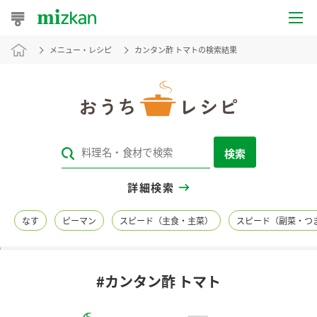
メニュー・レシピ
カンタン酢 トマトの検索結果
おうちレシピ
おすすめレシピ
レシピ特集
検索
レシピカテゴリ一覧
詳細検索
商品からレシピを探す
なす
ピーマン
スピード（主食・主菜）
スピード（副菜・つ
レシピ名特集
#カンタン酢 トマト
商品情報