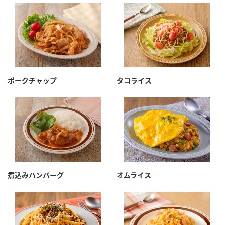
鍋奉行マニュアル
ミツカン公式通販
ミツカンのCM
キッザニア東京「ぽん酢工房」
ロングセラー商品 ＋ おすすめレシピ
人気商品 ＋ おすすめレシピ
ポークチャップ
タコライス
検索
業務用サイト
ミツカングループについて
製造所固有記号一覧
煮込みハンバーグ
オムライス