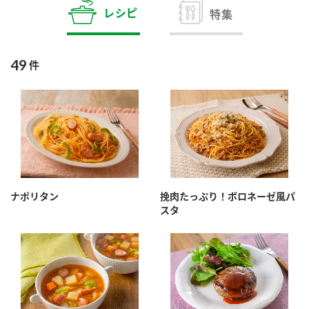
商品カテゴリ
レシピ
特集
新商品一覧
酢
調味酢
49
件
キャンペーン情報
お酢ドリンク
ぽん酢
ブランド・スペシャルサイト
ブランド・スペシャルサイト トップ
みりん風・料理酒
鍋用調味料
商品ブランドサイト
企業情報
Fibee（ファイビー）
ナポリタン
挽肉たっぷり！ボロネーゼ風パ
国内事業概要
くらしプラ酢
スタ
つゆ
たれ
カンタン酢
ミツカングループについて
お酢ドリンク
ミツカンを知る
企業理念
スープ
中華
味ぽん
ぽん酢