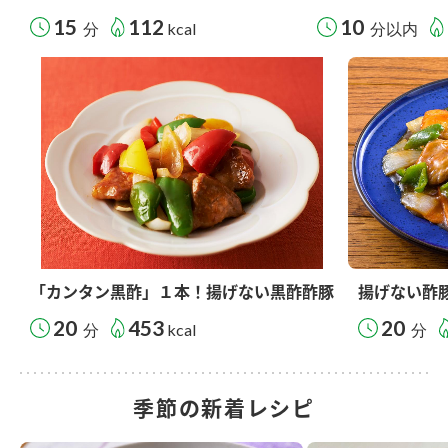
15
112
10
分
kcal
分以内
「カンタン黒酢」１本！揚げない黒酢酢豚
揚げない酢
20
453
20
分
kcal
分
季節の新着レシピ