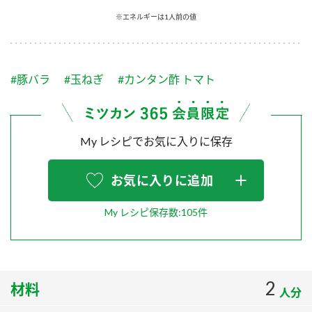
採用情報
環境への取り組み
※エネルギーは1人前の値
かおりの蔵
ミツカンの歴史
クイック調味料
レモン果汁
ニュースリリース
つゆ
水の文化センター（アーカイブ）
鍋なび
#豚バラ
#玉ねぎ
#カンタン酢 トマト
ふりかけ
おすしの素
お客様相談センター
納豆のサイト
ZENB initiative
PIN印
お客様の声をいかしました
炊き込みご飯の素
米飯用調味液
My レシピでお気に入りに保存
三ツ判山吹
販売終了製品のご案内
千夜
MIM（ミツカンミュージアム）
お気に入りに追加
納豆
Fibee
よくあるご質問
スペシャルサイト
My レシピ保存数:105件
お酢を知ろう！
各部門が大切にしていること
お問い合わせ
すしラボ
地図から取り扱い店舗を探す
ぽん酢サワー
2
材料
おいしさと健康への取り組み
人分
納豆の豆知識