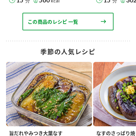
分
kcal
分
この商品のレシピ 一覧
季節の人気レシピ
旨だれやみつき大葉なす
なすのさっぱり焼