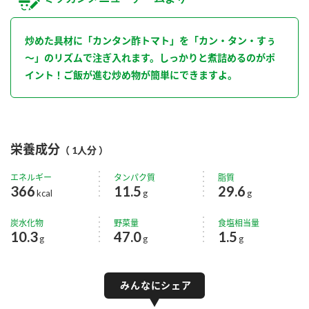
炒めた具材に「カンタン酢トマト」を「カン・タン・すぅ
～」のリズムで注ぎ入れます。しっかりと煮詰めるのがポ
イント！ご飯が進む炒め物が簡単にできますよ。
栄養成分
（ 1人分 ）
エネルギー
タンパク質
脂質
366
11.5
29.6
kcal
g
g
炭水化物
野菜量
食塩相当量
10.3
47.0
1.5
g
g
g