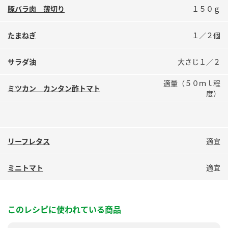
鍋奉行マニュアル
豚バラ肉 薄切り
１５０ｇ
ミツカン公式通販
ミツカンのCM
キッザニア東京「ぽん酢工房」
たまねぎ
１／２個
ロングセラー商品 ＋ おすすめレシピ
人気商品 ＋ おすすめレシピ
サラダ油
大さじ１／２
適量（５０ｍｌ程
ミツカン カンタン酢トマト
度）
検索
業務用サイト
ミツカングループについて
製造所固有記号一覧
リーフレタス
適宜
ミニトマト
適宜
このレシピに使われている商品