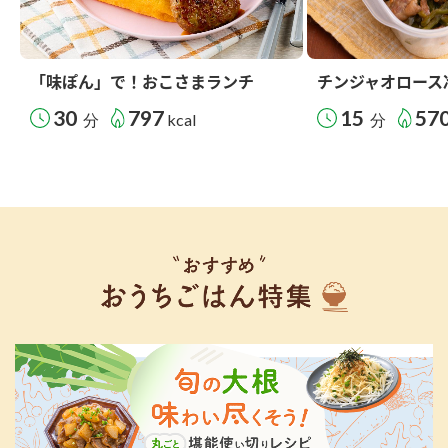
「味ぽん」で！おこさまランチ
チンジャオロース
30
797
15
57
分
kcal
分