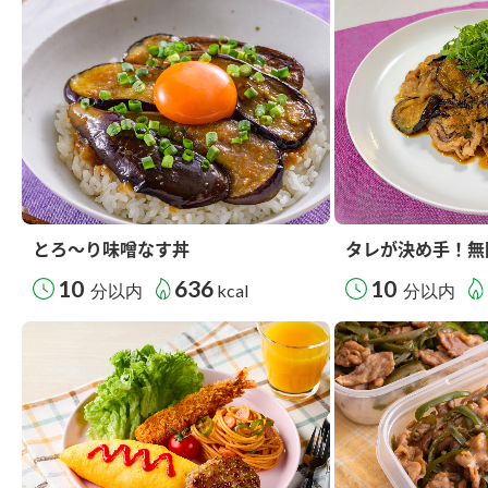
とろ～り味噌なす丼
タレが決め手！無
10
636
10
分以内
kcal
分以内