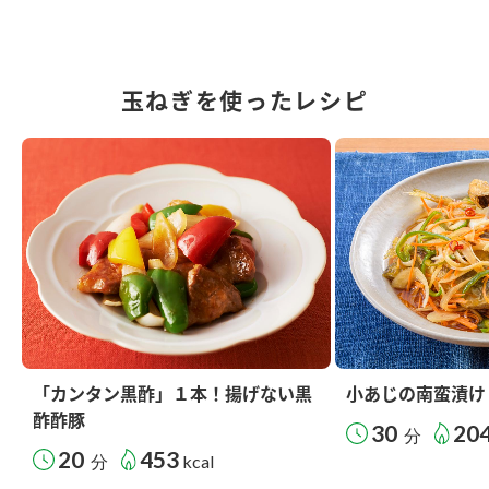
玉ねぎを使ったレシピ
「カンタン黒酢」１本！揚げない黒
小あじの南蛮漬け
酢酢豚
30
20
分
20
453
分
kcal