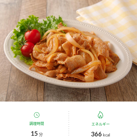
商品カテゴリ
新商品一覧
酢
調味酢
キャンペーン情報
お酢ドリンク
ぽん酢
ブランド・スペシャルサイト
ブランド・スペシャルサイト トップ
みりん風・料理酒
鍋用調味料
商品ブランドサイト
企業情報
Fibee（ファイビー）
国内事業概要
くらしプラ酢
つゆ
たれ
カンタン酢
ミツカングループについて
お酢ドリンク
ミツカンを知る
企業理念
スープ
中華
調理時間
エネルギー
味ぽん
15
366
分
kcal
ぽん酢