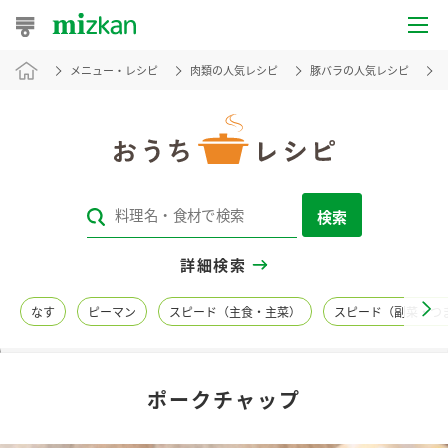
メニュー・レシピ
肉類の人気レシピ
豚バラの人気レシピ
おうちレシピ
おすすめレシピ
レシピ特集
検索
レシピカテゴリ一覧
詳細検索
商品からレシピを探す
なす
ピーマン
スピード（主食・主菜）
スピード（副菜・つ
レシピ名特集
ポークチャップ
商品情報