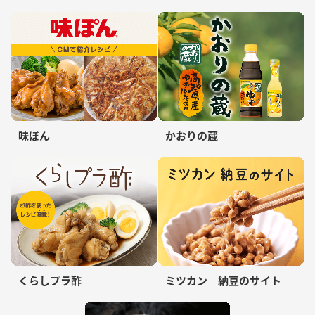
味ぽん
かおりの蔵
くらしプラ酢
ミツカン 納豆のサイト