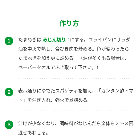
作り方
たまねぎは
みじん切り
にする。フライパンにサラダ
１
油を中火で熱し、合びき肉を炒める。色が変わったら
たまねぎを加え更に炒める。（油が多く出る場合は、
ペーパータオルでふき取って下さい。）
表示通りにゆでたスパゲティを加え、「カンタン酢トマ
２
ト」を注ぎ入れ、強火で煮詰める。
汁けが少なくなり、調味料がなじんだら全体を２～３回
３
混ぜあわせる。