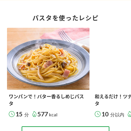
パスタを使ったレシピ
ワンパンで！バター香るしめじパス
和えるだけ！ツ
タ
タ
15
577
10
分
kcal
分以内