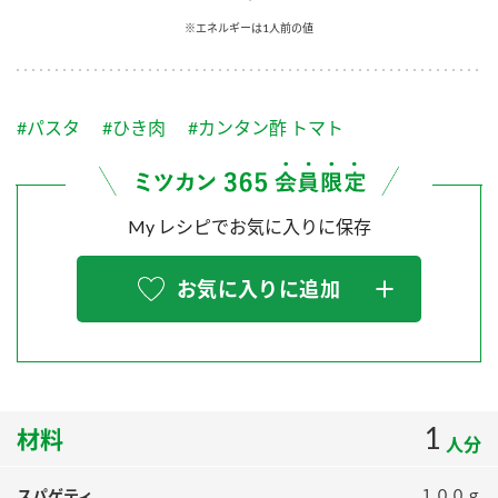
採用情報
環境への取り組み
※エネルギーは1人前の値
かおりの蔵
ミツカンの歴史
クイック調味料
レモン果汁
ニュースリリース
つゆ
水の文化センター（アーカイブ）
鍋なび
#パスタ
#ひき肉
#カンタン酢 トマト
ふりかけ
おすしの素
お客様相談センター
納豆のサイト
ZENB initiative
PIN印
お客様の声をいかしました
炊き込みご飯の素
米飯用調味液
My レシピでお気に入りに保存
三ツ判山吹
販売終了製品のご案内
千夜
MIM（ミツカンミュージアム）
お気に入りに追加
納豆
Fibee
よくあるご質問
スペシャルサイト
お酢を知ろう！
各部門が大切にしていること
お問い合わせ
すしラボ
地図から取り扱い店舗を探す
1
ぽん酢サワー
材料
人分
おいしさと健康への取り組み
納豆の豆知識
スパゲティ
１００ｇ