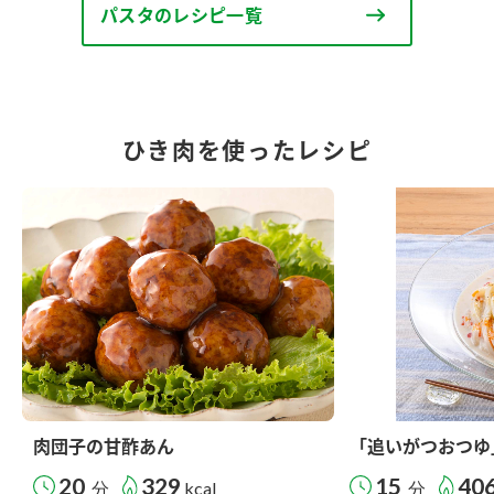
パスタのレシピ一覧
ひき肉を使ったレシピ
肉団子の甘酢あん
「追いがつおつゆ
20
329
15
40
分
kcal
分