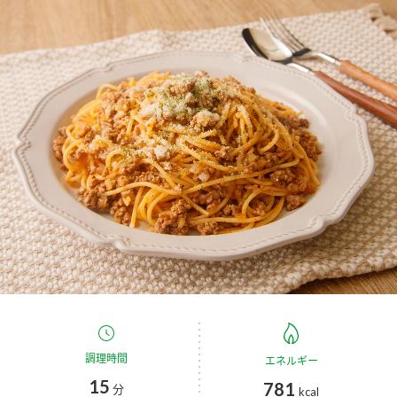
商品カテゴリ
新商品一覧
酢
調味酢
キャンペーン情報
お酢ドリンク
ぽん酢
ブランド・スペシャルサイト
ブランド・スペシャルサイト トップ
みりん風・料理酒
鍋用調味料
商品ブランドサイト
企業情報
Fibee（ファイビー）
国内事業概要
くらしプラ酢
つゆ
たれ
カンタン酢
ミツカングループについて
お酢ドリンク
ミツカンを知る
企業理念
スープ
中華
調理時間
エネルギー
味ぽん
15
781
分
kcal
ぽん酢