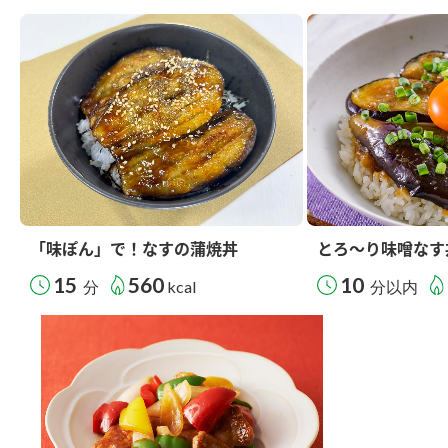
「味ぽん」で！なすの蒲焼丼
とろ～り味噌なす
15
560
10
分
kcal
分以内