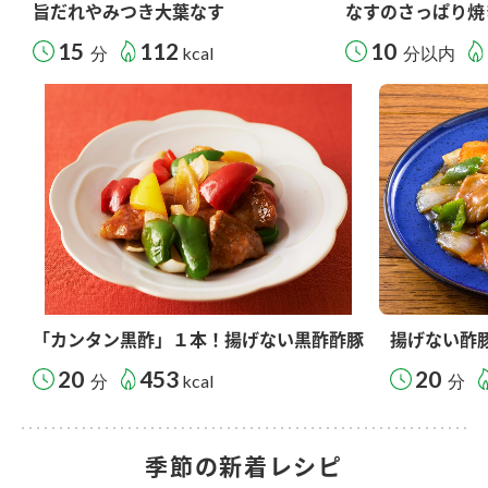
旨だれやみつき大葉なす
なすのさっぱり焼
15
112
10
分
kcal
分以内
「カンタン黒酢」１本！揚げない黒酢酢豚
揚げない酢
20
453
20
分
kcal
分
季節の新着レシピ