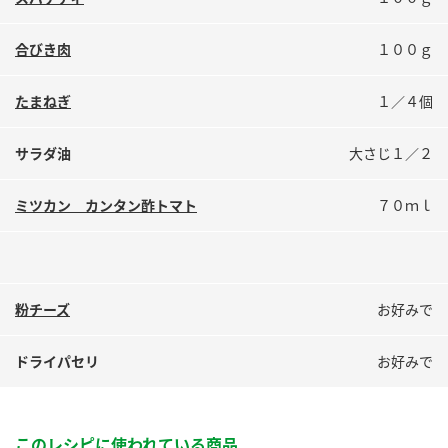
鍋奉行マニュアル
ミツカン公式通販
ミツカンのCM
キッザニア東京「ぽん酢工房」
合びき肉
１００ｇ
ロングセラー商品 ＋ おすすめレシピ
たまねぎ
１／４個
人気商品 ＋ おすすめレシピ
サラダ油
大さじ１／２
検索
ミツカン カンタン酢トマト
７０ｍｌ
業務用サイト
ミツカングループについて
製造所固有記号一覧
粉チーズ
お好みで
ドライパセリ
お好みで
このレシピに使われている商品