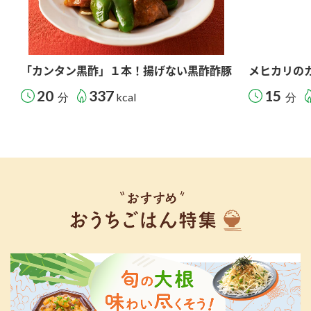
「カンタン黒酢」１本！揚げない黒酢酢豚
メヒカリの
20
337
15
分
kcal
分