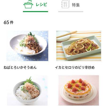
商品カテゴリ
レシピ
特集
新商品一覧
酢
調味酢
65
件
キャンペーン情報
お酢ドリンク
ぽん酢
ブランド・スペシャルサイト
ブランド・スペシャルサイト トップ
みりん風・料理酒
鍋用調味料
商品ブランドサイト
企業情報
Fibee（ファイビー）
ねばとろいかそうめん
イカとセロリのピリ辛炒め
国内事業概要
くらしプラ酢
つゆ
たれ
カンタン酢
ミツカングループについて
お酢ドリンク
ミツカンを知る
企業理念
スープ
中華
味ぽん
ぽん酢