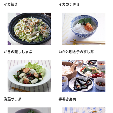
イカ焼き
イカのチヂミ
かきの蒸ししゃぶ
いかと明太子のすし丼
海藻サラダ
手巻き寿司