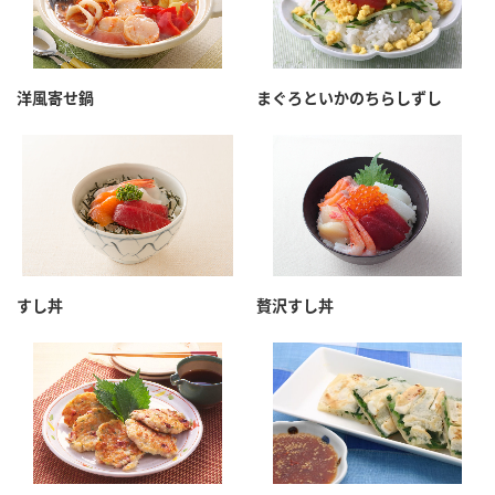
洋風寄せ鍋
まぐろといかのちらしずし
すし丼
贅沢すし丼