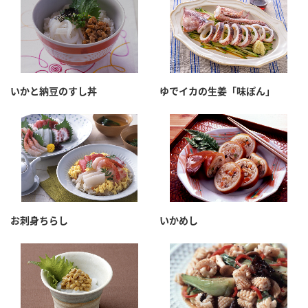
いかと納豆のすし丼
ゆでイカの生姜「味ぽん」
お刺身ちらし
いかめし