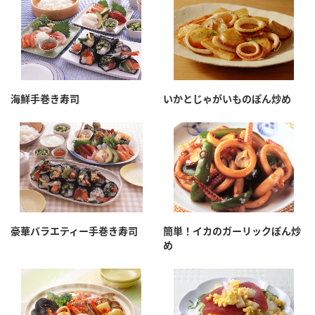
鍋奉行マニュアル
ミツカン公式通販
ミツカンのCM
キッザニア東京「ぽん酢工房」
ロングセラー商品 ＋ おすすめレシピ
人気商品 ＋ おすすめレシピ
海鮮手巻き寿司
いかとじゃがいものぽん炒め
検索
業務用サイト
ミツカングループについて
製造所固有記号一覧
豪華バラエティー手巻き寿司
簡単！イカのガーリックぽん炒
め