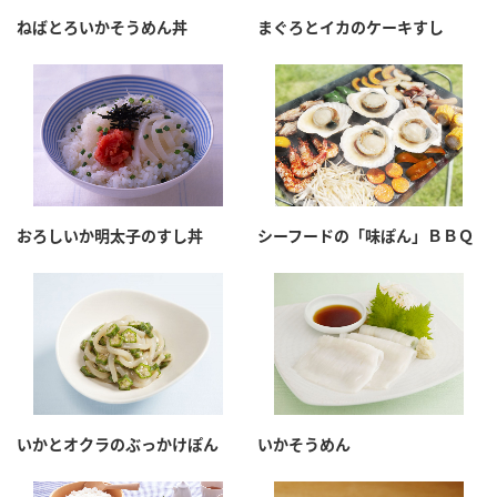
採用情報
環境への取り組み
ねばとろいかそうめん丼
まぐろとイカのケーキすし
かおりの蔵
ミツカンの歴史
クイック調味料
レモン果汁
ニュースリリース
つゆ
水の文化センター（アーカイブ）
鍋なび
ふりかけ
おすしの素
お客様相談センター
納豆のサイト
ZENB initiative
PIN印
お客様の声をいかしました
炊き込みご飯の素
米飯用調味液
三ツ判山吹
おろしいか明太子のすし丼
シーフードの「味ぽん」ＢＢＱ
販売終了製品のご案内
千夜
MIM（ミツカンミュージアム）
納豆
Fibee
よくあるご質問
スペシャルサイト
お酢を知ろう！
各部門が大切にしていること
お問い合わせ
すしラボ
地図から取り扱い店舗を探す
ぽん酢サワー
いかとオクラのぶっかけぽん
いかそうめん
おいしさと健康への取り組み
納豆の豆知識