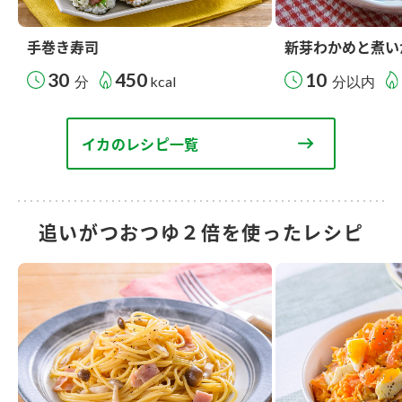
手巻き寿司
新芽わかめと煮い
30
450
10
分
kcal
分以内
イカのレシピ一覧
追いがつおつゆ２倍を使ったレシピ