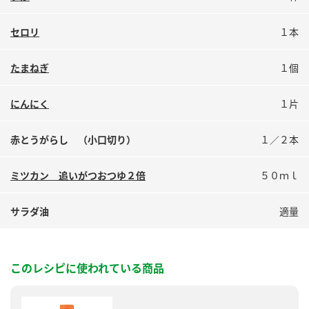
鍋奉行マニュアル
ミツカン公式通販
セロリ
１本
ミツカンのCM
キッザニア東京「ぽん酢工房」
ロングセラー商品 ＋ おすすめレシピ
たまねぎ
１個
人気商品 ＋ おすすめレシピ
にんにく
１片
赤とうがらし （小口切り）
１／２本
検索
ミツカン 追いがつおつゆ２倍
５０ｍｌ
業務用サイト
ミツカングループについて
製造所固有記号一覧
サラダ油
適量
このレシピに使われている商品