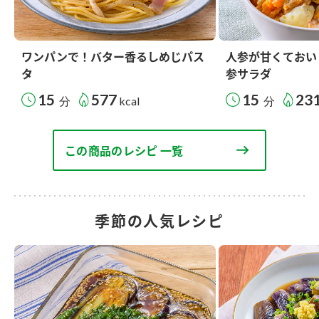
ワンパンで！バター香るしめじパス
人参が甘くておい
タ
参サラダ
15
577
15
23
分
kcal
分
この商品のレシピ 一覧
季節の人気レシピ