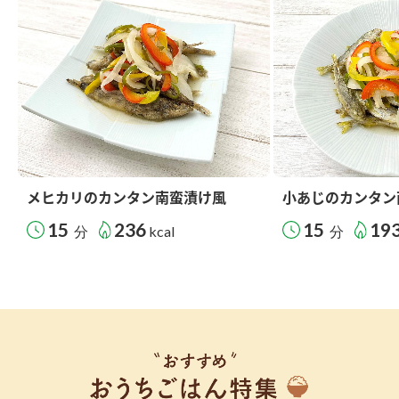
メヒカリのカンタン南蛮漬け風
小あじのカンタン
15
236
15
19
分
kcal
分