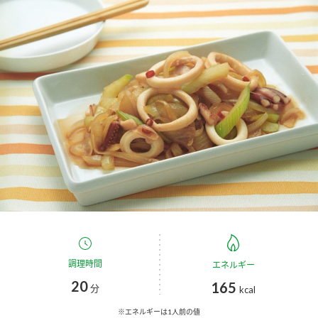
商品カテゴリ
新商品一覧
酢
調味酢
キャンペーン情報
お酢ドリンク
ぽん酢
ブランド・スペシャルサイト
ブランド・スペシャルサイト トップ
みりん風・料理酒
鍋用調味料
商品ブランドサイト
企業情報
Fibee（ファイビー）
国内事業概要
くらしプラ酢
つゆ
たれ
カンタン酢
ミツカングループについて
調理時間
お酢ドリンク
エネルギー
ミツカンを知る
20
企業理念
165
スープ
中華
分
kcal
味ぽん
※エネルギーは1人前の値
ぽん酢