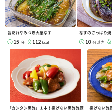
旨だれやみつき大葉なす
なすのさっぱり焼
15
112
10
分
kcal
分以内
「カンタン黒酢」１本！揚げない黒酢酢豚
揚げない酢