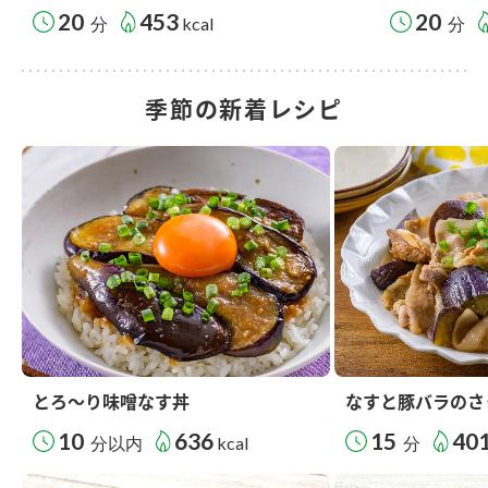
20
453
20
分
kcal
分
季節の新着レシピ
とろ～り味噌なす丼
なすと豚バラのさ
10
636
15
40
分以内
kcal
分