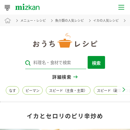
メニュー・レシピ
魚介類の人気レシピ
イカの人気レシピ
おうちレシピ
おすすめレシピ
レシピ特集
検索
レシピカテゴリ一覧
詳細検索
商品からレシピを探す
なす
ピーマン
スピード（主食・主菜）
スピード（副菜・つ
レシピ名特集
イカとセロリのピリ辛炒め
商品情報