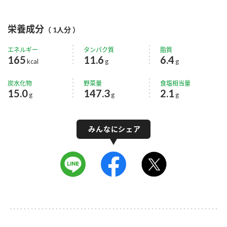
栄養成分
（ 1人分 ）
エネルギー
タンパク質
脂質
165
11.6
6.4
kcal
g
g
炭水化物
野菜量
食塩相当量
15.0
147.3
2.1
g
g
g