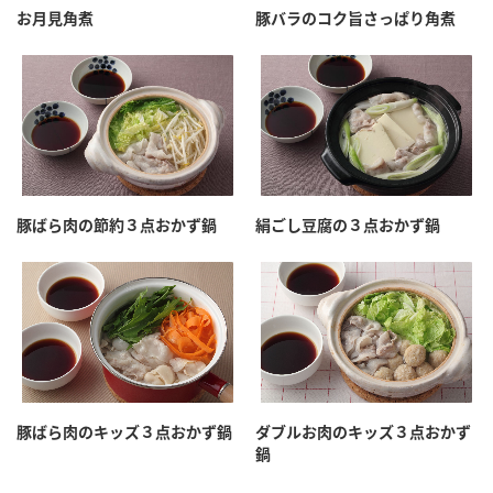
お月見角煮
豚バラのコク旨さっぱり角煮
豚ばら肉の節約３点おかず鍋
絹ごし豆腐の３点おかず鍋
豚ばら肉のキッズ３点おかず鍋
ダブルお肉のキッズ３点おかず
鍋