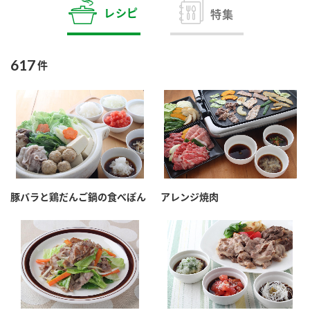
商品カテゴリ
レシピ
特集
新商品一覧
酢
調味酢
617
件
キャンペーン情報
お酢ドリンク
ぽん酢
ブランド・スペシャルサイト
ブランド・スペシャルサイト トップ
みりん風・料理酒
鍋用調味料
商品ブランドサイト
企業情報
Fibee（ファイビー）
豚バラと鶏だんご鍋の食べぽん
アレンジ焼肉
国内事業概要
くらしプラ酢
つゆ
たれ
カンタン酢
ミツカングループについて
お酢ドリンク
ミツカンを知る
企業理念
スープ
中華
味ぽん
ぽん酢