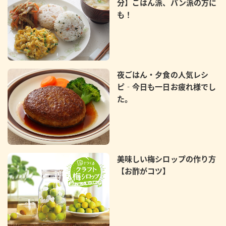
分】ごはん派、パン派の方に
も！
夜ごはん・夕食の人気レシ
ピ‐今日も一日お疲れ様でし
た。
美味しい梅シロップの作り方
【お酢がコツ】