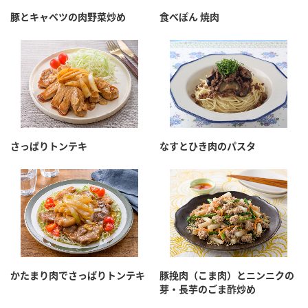
採用情報
環境への取り組み
豚とキャベツの肉野菜炒め
食べぽん 焼肉
かおりの蔵
ミツカンの歴史
クイック調味料
レモン果汁
ニュースリリース
つゆ
水の文化センター（アーカイブ）
鍋なび
ふりかけ
おすしの素
お客様相談センター
納豆のサイト
ZENB initiative
PIN印
お客様の声をいかしました
炊き込みご飯の素
米飯用調味液
三ツ判山吹
さっぱりトンテキ
なすとひき肉のパスタ
販売終了製品のご案内
千夜
MIM（ミツカンミュージアム）
納豆
Fibee
よくあるご質問
スペシャルサイト
お酢を知ろう！
各部門が大切にしていること
お問い合わせ
すしラボ
地図から取り扱い店舗を探す
ぽん酢サワー
かたまり肉でさっぱりトンテキ
豚挽肉（こま肉）とニンニクの
おいしさと健康への取り組み
芽・長芋のごま酢炒め
納豆の豆知識