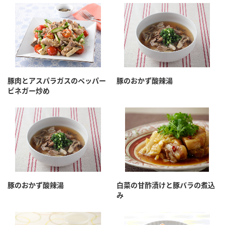
鍋奉行マニュアル
ミツカン公式通販
ミツカンのCM
キッザニア東京「ぽん酢工房」
ロングセラー商品 ＋ おすすめレシピ
人気商品 ＋ おすすめレシピ
豚肉とアスパラガスのペッパー
豚のおかず酸辣湯
ビネガー炒め
検索
業務用サイト
ミツカングループについて
製造所固有記号一覧
豚のおかず酸辣湯
白菜の甘酢漬けと豚バラの煮込
み