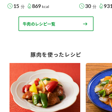
15
869
30
93
分
kcal
分
牛肉のレシピ一覧
豚肉を使ったレシピ