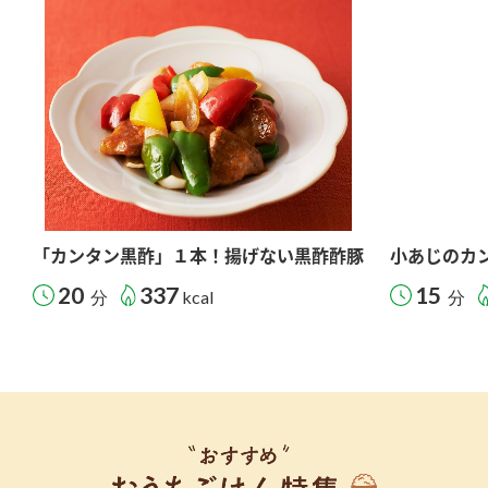
「カンタン黒酢」１本！揚げない黒酢酢豚
小あじのカ
20
337
15
分
kcal
分