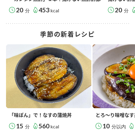
20
453
20
分
kcal
分
季節の新着レシピ
「味ぽん」で！なすの蒲焼丼
とろ～り味噌なす
15
560
10
分
kcal
分以内