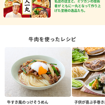
名店の店主と、ミツカンの技術
者が ともに一丸となって作り上
げた至極の逸品たち。
牛肉を使ったレシピ
牛すき風のっけそうめん
子供が喜ぶ手巻き