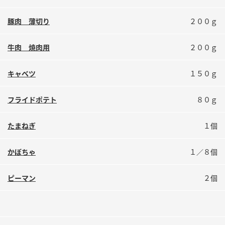
鍋奉行マニュアル
ミツカン公式通販
豚肉 薄切り
２００ｇ
ミツカンのCM
キッザニア東京「ぽん酢工房」
ロングセラー商品 ＋ おすすめレシピ
牛肉 焼肉用
２００ｇ
人気商品 ＋ おすすめレシピ
キャベツ
１５０ｇ
フライドポテト
８０ｇ
検索
たまねぎ
１個
業務用サイト
ミツカングループについて
製造所固有記号一覧
かぼちゃ
１／８個
ピーマン
２個