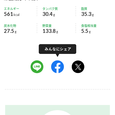
エネルギー
タンパク質
脂質
561
30.4
35.3
kcal
g
g
炭水化物
野菜量
食塩相当量
27.5
133.8
5.5
g
g
g