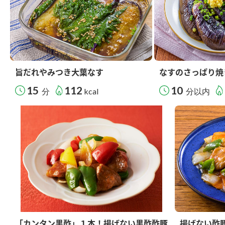
旨だれやみつき大葉なす
なすのさっぱり焼
15
112
10
分
kcal
分以内
「カンタン黒酢」１本！揚げない黒酢酢豚
揚げない酢