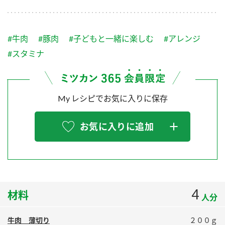
採用情報
環境への取り組み
かおりの蔵
ミツカンの歴史
クイック調味料
レモン果汁
ニュースリリース
つゆ
#牛肉
#豚肉
#子どもと一緒に楽しむ
#アレンジ
水の文化センター（アーカイブ）
鍋なび
#スタミナ
ふりかけ
おすしの素
お客様相談センター
納豆のサイト
ZENB initiative
PIN印
お客様の声をいかしました
My レシピでお気に入りに保存
炊き込みご飯の素
米飯用調味液
三ツ判山吹
販売終了製品のご案内
千夜
MIM（ミツカンミュージアム）
お気に入りに追加
納豆
Fibee
よくあるご質問
スペシャルサイト
お酢を知ろう！
各部門が大切にしていること
お問い合わせ
すしラボ
4
材料
地図から取り扱い店舗を探す
ぽん酢サワー
人分
おいしさと健康への取り組み
納豆の豆知識
牛肉 薄切り
２００ｇ