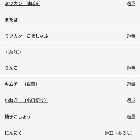
ミツカン 味ぽん
適量
または
ミツカン ごましゃぶ
適量
＜薬味＞
りんご
適量
キムチ （白菜）
適量
小ねぎ （小口切り）
適量
柚子こしょう
適量
にんにく
適宜（おろし）