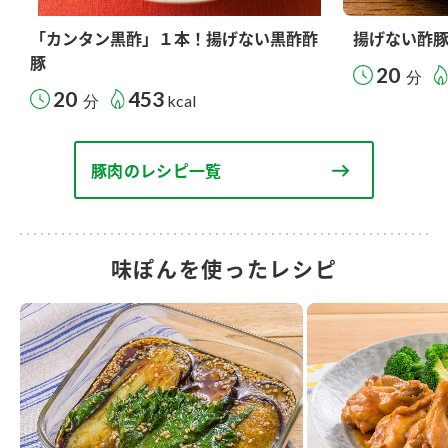
「カンタン黒酢」１本！揚げない黒酢酢
揚げない酢
豚
20
分
20
453
分
kcal
豚肉のレシピ一覧
味ぽんを使ったレシピ