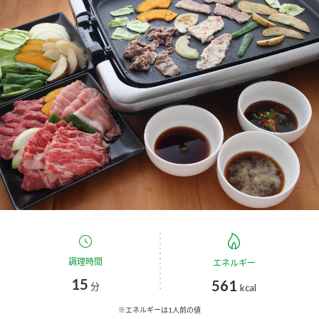
商品カテゴリ
新商品一覧
酢
調味酢
キャンペーン情報
お酢ドリンク
ぽん酢
ブランド・スペシャルサイト
ブランド・スペシャルサイト トップ
みりん風・料理酒
鍋用調味料
商品ブランドサイト
企業情報
Fibee（ファイビー）
国内事業概要
くらしプラ酢
つゆ
たれ
カンタン酢
ミツカングループについて
調理時間
エネルギー
お酢ドリンク
15
561
ミツカンを知る
企業理念
スープ
中華
分
kcal
味ぽん
※エネルギーは1人前の値
ぽん酢