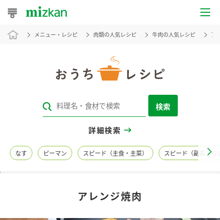
メニュー・レシピ
肉類の人気レシピ
牛肉の人気レシピ
ア
おうちレシピ
おすすめレシピ
レシピ特集
検索
レシピカテゴリ一覧
詳細検索
商品からレシピを探す
なす
ピーマン
スピード（主食・主菜）
スピード（副菜・つ
レシピ名特集
アレンジ焼肉
商品情報