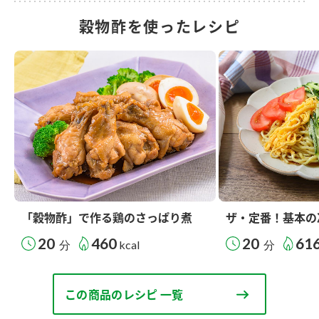
穀物酢を使ったレシピ
「穀物酢」で作る鶏のさっぱり煮
ザ・定番！基本の
20
460
20
61
分
kcal
分
この商品のレシピ 一覧