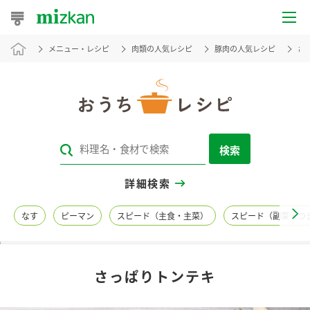
メニュー・レシピ
肉類の人気レシピ
豚肉の人気レシピ
さ
おうちレシピ
おすすめレシピ
レシピ特集
検索
レシピカテゴリ一覧
詳細検索
商品からレシピを探す
なす
ピーマン
スピード（主食・主菜）
スピード（副菜・つ
レシピ名特集
さっぱりトンテキ
商品情報