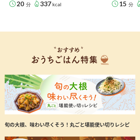
20
337
15
分
kcal
分
旬の大根、味わい尽くそう！丸ごと堪能使い切りレシピ