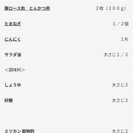
鍋奉行マニュアル
ミツカン公式通販
豚ロース肉 とんかつ用
２枚（２００ｇ）
ミツカンのCM
キッザニア東京「ぽん酢工房」
たまねぎ
１／２個
ロングセラー商品 ＋ おすすめレシピ
人気商品 ＋ おすすめレシピ
にんにく
１片
サラダ油
大さじ１／２
検索
＜調味料＞
業務用サイト
ミツカングループについて
製造所固有記号一覧
しょうゆ
大さじ２
砂糖
大さじ２
ミツカン 穀物酢
大さじ２