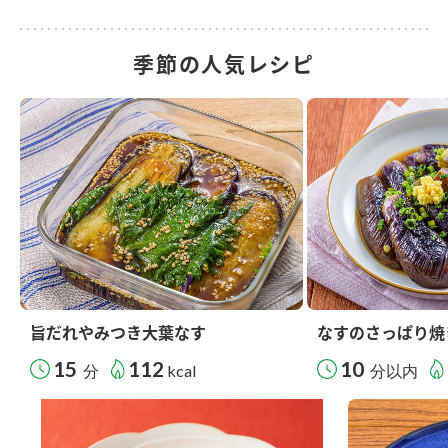
季節の人気レシピ
旨だれやみつき大葉なす
なすのさっぱり焼
15
112
10
分
kcal
分以内