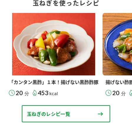
玉ねぎを使ったレシピ
「カンタン黒酢」１本！揚げない黒酢酢豚
揚げない酢
20
453
20
分
kcal
分
玉ねぎのレシピ一覧