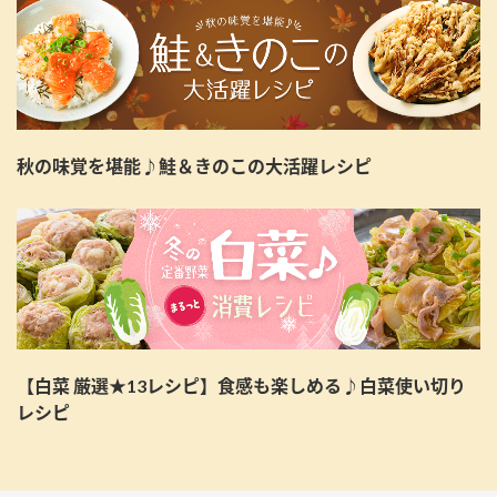
秋の味覚を堪能♪鮭＆きのこの大活躍レシピ
【白菜 厳選★13レシピ】食感も楽しめる♪白菜使い切り
レシピ