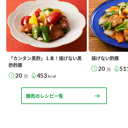
「カンタン黒酢」１本！揚げない黒
揚げない酢豚
酢酢豚
20
51
分
20
453
分
kcal
豚肉のレシピ一覧