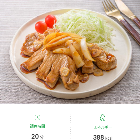
商品カテゴリ
新商品一覧
酢
調味酢
キャンペーン情報
お酢ドリンク
ぽん酢
ブランド・スペシャルサイト
ブランド・スペシャルサイト トップ
みりん風・料理酒
鍋用調味料
商品ブランドサイト
企業情報
Fibee（ファイビー）
国内事業概要
くらしプラ酢
つゆ
たれ
カンタン酢
ミツカングループについて
お酢ドリンク
ミツカンを知る
企業理念
スープ
中華
調理時間
エネルギー
味ぽん
20
388
分
kcal
ぽん酢