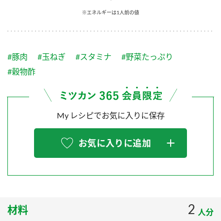
採用情報
環境への取り組み
※エネルギーは1人前の値
かおりの蔵
ミツカンの歴史
クイック調味料
レモン果汁
ニュースリリース
つゆ
水の文化センター（アーカイブ）
鍋なび
#豚肉
#玉ねぎ
#スタミナ
#野菜たっぷり
ふりかけ
おすしの素
お客様相談センター
納豆のサイト
#穀物酢
ZENB initiative
PIN印
お客様の声をいかしました
炊き込みご飯の素
米飯用調味液
三ツ判山吹
My レシピでお気に入りに保存
販売終了製品のご案内
千夜
MIM（ミツカンミュージアム）
納豆
Fibee
よくあるご質問
お気に入りに追加
スペシャルサイト
お酢を知ろう！
各部門が大切にしていること
お問い合わせ
すしラボ
地図から取り扱い店舗を探す
ぽん酢サワー
おいしさと健康への取り組み
2
材料
納豆の豆知識
人分