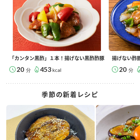
「カンタン黒酢」１本！揚げない黒酢酢豚
揚げない酢
20
453
20
分
kcal
分
季節の新着レシピ