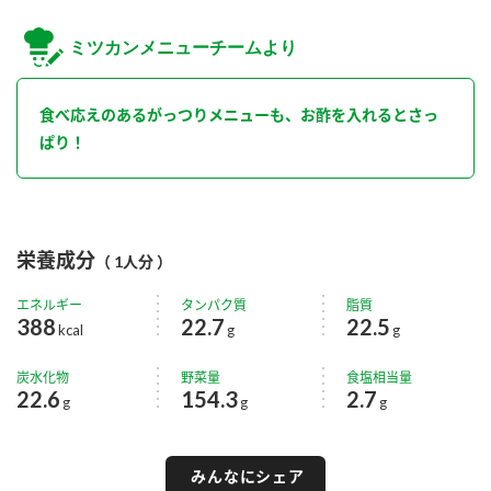
ミツカンメニューチームより
食べ応えのあるがっつりメニューも、お酢を入れるとさっ
ぱり！
栄養成分
（ 1人分 ）
エネルギー
タンパク質
脂質
388
22.7
22.5
kcal
g
g
炭水化物
野菜量
食塩相当量
22.6
154.3
2.7
g
g
g