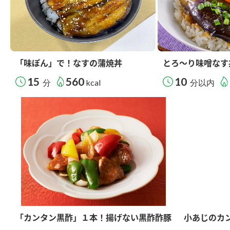
「味ぽん」で！なすの蒲焼丼
とろ～り味噌なす
15
560
10
分
kcal
分以内
「カンタン黒酢」１本！揚げない黒酢酢豚
小あじのカ