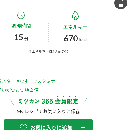
セプトをご紹介しま
た社会貢献
す。
ていまし
調理時間
エネルギー
大切にして
おいしさと健康への
け
おすしの素
炊き込みご飯の素
米飯用調味液
15
670
取り組み
分
kcal
ョン宣言」
ミツカンの研究成果と
た各部門の
おいしさと健康に役立
※エネルギーは1人前の値
ご紹介しま
つ情報をご紹介しま
す。
パスタ
#なす
#スタミナ
追いがつおつゆ２倍
My レシピでお気に入りに保存
お酢ドリンク
味ぽん
ぽん酢
お気に入りに追加