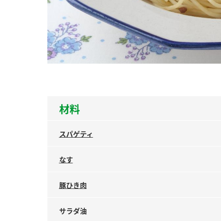
ー
お
材料
スパゲティ
なす
豚ひき肉
サラダ油