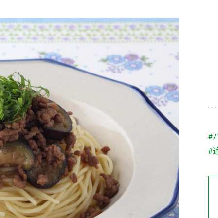
す。
テーマとし
活動を行っ
た。
MIM（ミツカンミュ
各部門が
スープ
中華
クイック調味料
レモン果汁
ふりか
ージアム）
いること
ミツカンの酢づくりの
「未来ビジ
歴史などが学べる体験
実現に向け
型博物館です。
取り組みを
す。
納豆
Fibee
キッザニア東京「ぽ
#
ん酢工房」
#
味ぽんやお酢について
楽しく学べるパビリオ
ンです。
ibee（ファイビ
くらしプラ酢
カンタン酢