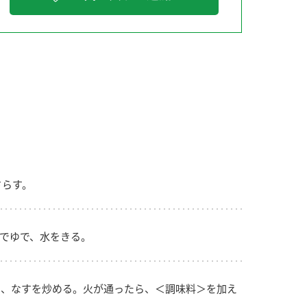
納豆の豆知識
鍋奉行マニュアル
ミツカンのCM
さらす。
でゆで、水をきる。
、なすを炒める。火が通ったら、＜調味料＞を加え