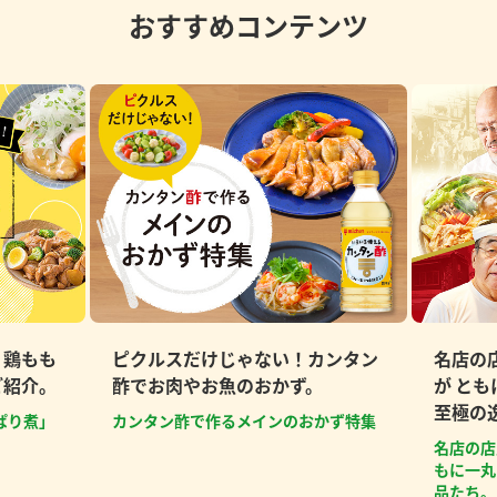
おすすめコンテンツ
、鶏もも
ピクルスだけじゃない！カンタン
名店の
ご紹介。
酢でお肉やお魚のおかず。
が と
至極の
ぱり煮」
カンタン酢で作るメインのおかず特集
名店の店
もに一丸
品たち。