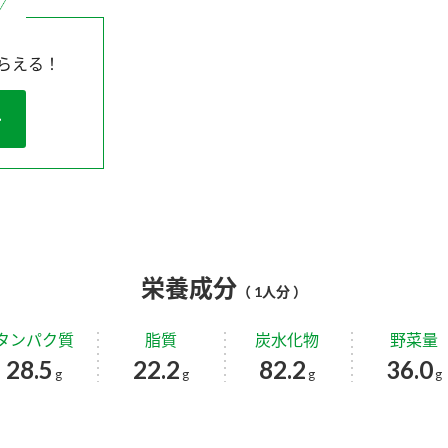
らえる！
栄養成分
（ 1人分 ）
タンパク質
脂質
炭水化物
野菜量
28.5
22.2
82.2
36.0
g
g
g
g