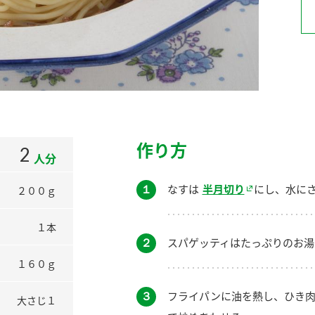
）
酢を知ろう！
すしラボ
ぽん酢サワー
作り方
2
人分
１
なすは
半月切り
にし、水に
２００ｇ
１本
２
スパゲッティはたっぷりのお湯
１６０ｇ
３
フライパンに油を熱し、ひき肉
大さじ１