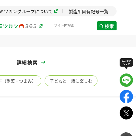
ミツカングループについて
製造所固有記号一覧
検索
製造所固有記号一覧
詳細検索
歴史
ド（副菜・つまみ）
子どもと一緒に楽しむ
までのミ
と挑戦の
します。
センター
ZENB initiative
イブ）
料理酒
鍋用調味料
つゆ
たれ
植物を可能な限りまる
ごと使ったZENBのコン
設立。「水」を