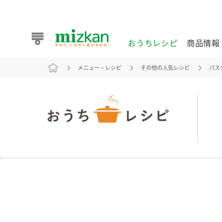
おうちレシピ
商品情報
メニュー・レシピ
その他の人気レシピ
パス
おうちレシピ
商品情報 トップ
企業情報 トップ
お客様相談センター トップ
ミツカン公式通販
業務用サイト
また食べたいが見つかる。ミツカンからのおすすめレシピを
おうちレシピ トップ