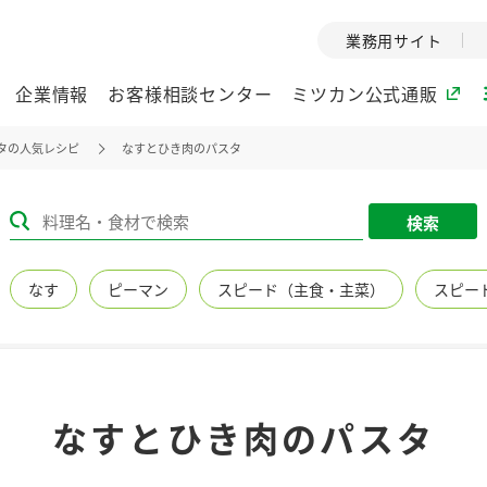
業務用サイト
企業情報
お客様相談センター
ミツカン公式通販
タの人気レシピ
なすとひき肉のパスタ
ミツカングループについて
検索
企業理念
ミツカンの
なす
ピーマン
スピード（主食・主菜）
スピー
ミツカングループの企
創業から現在
業理念をご紹介しま
ツカンの変革
す。
歴史をご紹介
ご紹介します。
環境への取り組み
水の文化
なすとひき肉のパスタ
（アーカ
酢
調味酢
お酢ドリンク
ぽん酢
みりん風・
ミツカンの環境への取
り組みをご紹介しま
1999年