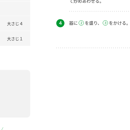
て炒めあわせる。
４
器に
を盛り、
をかける
大さじ４
大さじ１