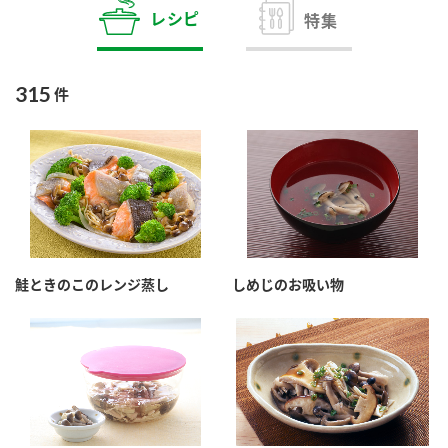
商品カテゴリ
レシピ
特集
新商品一覧
酢
調味酢
315
件
キャンペーン情報
お酢ドリンク
ぽん酢
ブランド・スペシャルサイト
ブランド・スペシャルサイト トップ
みりん風・料理酒
鍋用調味料
商品ブランドサイト
企業情報
Fibee（ファイビー）
鮭ときのこのレンジ蒸し
しめじのお吸い物
国内事業概要
くらしプラ酢
つゆ
たれ
カンタン酢
ミツカングループについて
お酢ドリンク
ミツカンを知る
企業理念
スープ
中華
味ぽん
ぽん酢