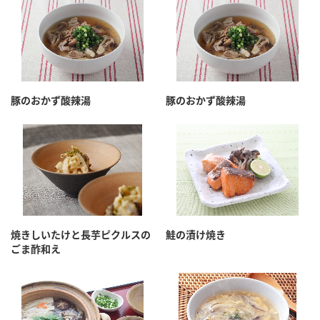
鍋奉行マニュアル
ミツカン公式通販
ミツカンのCM
キッザニア東京「ぽん酢工房」
ロングセラー商品 ＋ おすすめレシピ
人気商品 ＋ おすすめレシピ
豚のおかず酸辣湯
豚のおかず酸辣湯
検索
業務用サイト
ミツカングループについて
製造所固有記号一覧
焼きしいたけと長芋ピクルスの
鮭の漬け焼き
ごま酢和え