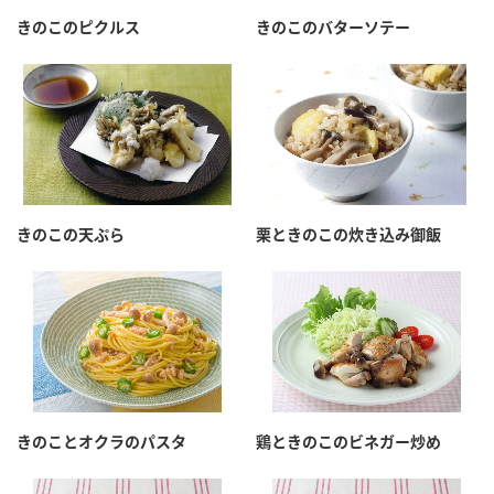
採用情報
環境への取り組み
きのこのピクルス
きのこのバターソテー
かおりの蔵
ミツカンの歴史
クイック調味料
レモン果汁
ニュースリリース
つゆ
水の文化センター（アーカイブ）
鍋なび
ふりかけ
おすしの素
お客様相談センター
納豆のサイト
ZENB initiative
PIN印
お客様の声をいかしました
炊き込みご飯の素
米飯用調味液
三ツ判山吹
きのこの天ぷら
栗ときのこの炊き込み御飯
販売終了製品のご案内
千夜
MIM（ミツカンミュージアム）
納豆
Fibee
よくあるご質問
スペシャルサイト
お酢を知ろう！
各部門が大切にしていること
お問い合わせ
すしラボ
地図から取り扱い店舗を探す
ぽん酢サワー
きのことオクラのパスタ
鶏ときのこのビネガー炒め
おいしさと健康への取り組み
納豆の豆知識