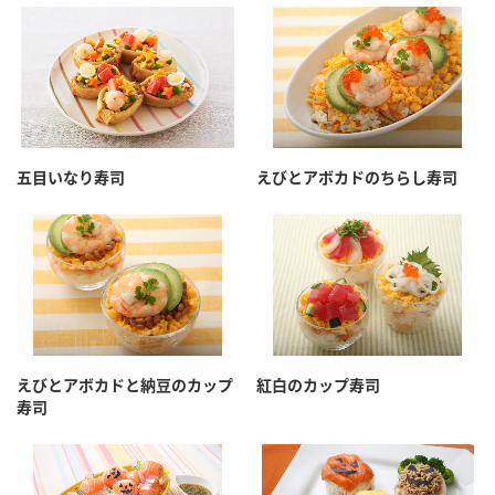
鍋奉行マニュアル
ミツカン公式通販
ミツカンのCM
キッザニア東京「ぽん酢工房」
ロングセラー商品 ＋ おすすめレシピ
人気商品 ＋ おすすめレシピ
五目いなり寿司
えびとアボカドのちらし寿司
検索
業務用サイト
ミツカングループについて
製造所固有記号一覧
えびとアボカドと納豆のカップ
紅白のカップ寿司
寿司