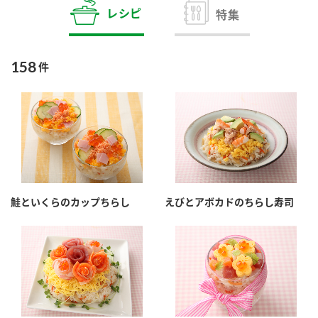
商品カテゴリ
レシピ
特集
新商品一覧
酢
調味酢
158
件
キャンペーン情報
お酢ドリンク
ぽん酢
ブランド・スペシャルサイト
ブランド・スペシャルサイト トップ
みりん風・料理酒
鍋用調味料
商品ブランドサイト
企業情報
Fibee（ファイビー）
鮭といくらのカップちらし
えびとアボカドのちらし寿司
国内事業概要
くらしプラ酢
つゆ
たれ
カンタン酢
ミツカングループについて
お酢ドリンク
ミツカンを知る
企業理念
スープ
中華
味ぽん
ぽん酢