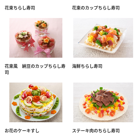
採用情報
環境への取り組み
花束ちらし寿司
花束のカップちらし寿司
かおりの蔵
ミツカンの歴史
クイック調味料
レモン果汁
ニュースリリース
つゆ
水の文化センター（アーカイブ）
鍋なび
ふりかけ
おすしの素
お客様相談センター
納豆のサイト
ZENB initiative
PIN印
お客様の声をいかしました
炊き込みご飯の素
米飯用調味液
三ツ判山吹
花束風 納豆のカップちらし寿
海鮮ちらし寿司
司
販売終了製品のご案内
千夜
MIM（ミツカンミュージアム）
納豆
Fibee
よくあるご質問
スペシャルサイト
お酢を知ろう！
各部門が大切にしていること
お問い合わせ
すしラボ
地図から取り扱い店舗を探す
ぽん酢サワー
おいしさと健康への取り組み
お花のケーキすし
ステーキ肉のちらし寿司
納豆の豆知識