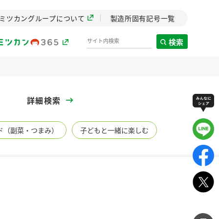
ミツカングループについて
製造所固有記号一覧
検索
製造所固有記号一覧
詳細検索
歴史
ド（副菜・つまみ）
子どもと一緒に楽しむ
までのミ
と挑戦の
します。
センター
ZENB initiative
イブ）
料理酒
鍋用調味料
つゆ
たれ
植物を可能な限りまる
ごと使ったZENBのコン
設立。「水」を