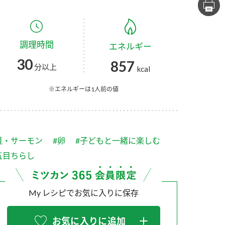
セプトをご紹介しま
た社会貢献
す。
ていまし
調理時間
エネルギー
大切にして
おいしさと健康への
け
おすしの素
炊き込みご飯の素
米飯用調味液
30
857
取り組み
分以上
kcal
ョン宣言」
ミツカンの研究成果と
た各部門の
おいしさと健康に役立
※エネルギーは1人前の値
ご紹介しま
つ情報をご紹介しま
す。
鮭・サーモン
#卵
#子どもと一緒に楽しむ
五目ちらし
My レシピでお気に入りに保存
お酢ドリンク
味ぽん
ぽん酢
お気に入りに追加