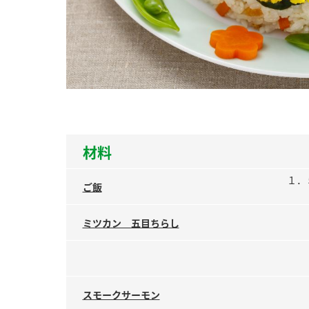
ー
お
材料
１．
ご飯
ミツカン 五目ちらし
スモークサーモン