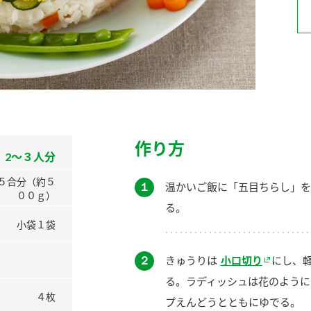
）
酢を知ろう！
すしラボ
ぽん酢サワー
作り方
2～３人分
５合分（約５
１
温かいご飯に「五目ちらし」を
００ｇ）
る。
小袋１袋
２
きゅうりは
小口切り
にし、
る。ラディッシュは花のように
４枚
プえんどうとともにゆでる。