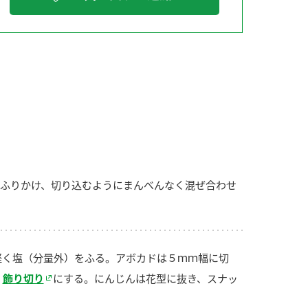
納豆の豆知識
鍋奉行マニュアル
ミツカンのCM
ふりかけ、切り込むようにまんべんなく混ぜ合わせ
軽く塩（分量外）をふる。アボカドは５ｍｍ幅に切
飾り切り
にする。にんじんは花型に抜き、スナッ