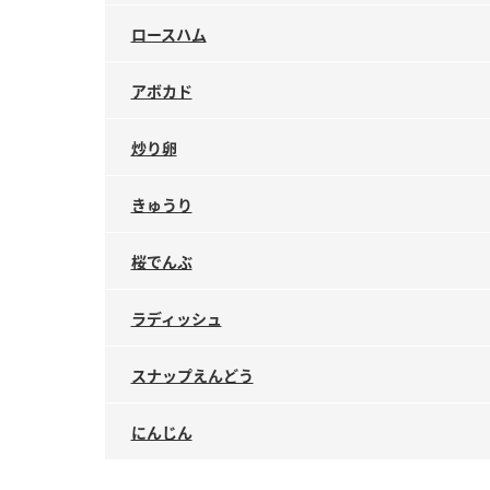
ロースハム
アボカド
炒り卵
きゅうり
桜でんぶ
ラディッシュ
スナップえんどう
にんじん