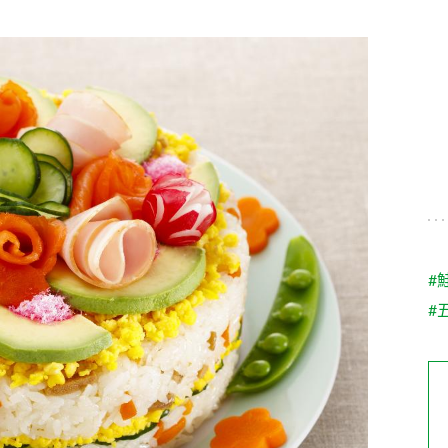
す。
テーマとし
活動を行っ
た。
MIM（ミツカンミュ
各部門が
スープ
中華
クイック調味料
レモン果汁
ふりか
ージアム）
いること
ミツカンの酢づくりの
「未来ビジ
歴史などが学べる体験
実現に向け
型博物館です。
取り組みを
す。
納豆
Fibee
キッザニア東京「ぽ
#
ん酢工房」
#
味ぽんやお酢について
楽しく学べるパビリオ
ンです。
ibee（ファイビ
くらしプラ酢
カンタン酢