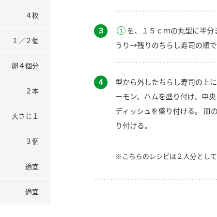
４枚
３
を、１５ｃｍの丸型に半分
１／２個
うり→残りのちらし寿司の順で
卵４個分
４
型から外したちらし寿司の上に
２本
ーモン、ハムを盛り付け、中央
ディッシュを盛り付ける。 皿
大さじ１
り付ける。
３個
※こちらのレシピは２人分として
適宜
適宜