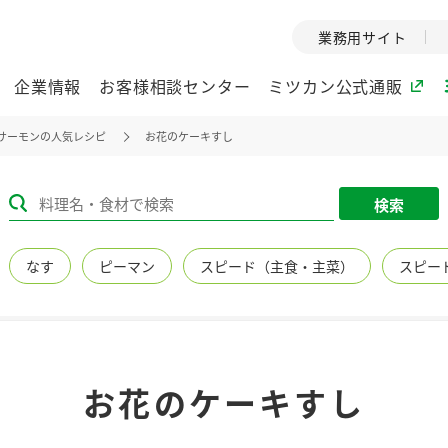
業務用サイト
企業情報
お客様相談センター
ミツカン公式通販
サーモンの人気レシピ
お花のケーキすし
ミツカングループについて
検索
企業理念
ミツカンの
なす
ピーマン
スピード（主食・主菜）
スピー
ミツカングループの企
創業から現在
業理念をご紹介しま
ツカンの変革
す。
歴史をご紹介
ご紹介します。
環境への取り組み
水の文化
お花のケーキすし
（アーカ
酢
調味酢
お酢ドリンク
ぽん酢
みりん風・
ミツカンの環境への取
り組みをご紹介しま
1999年