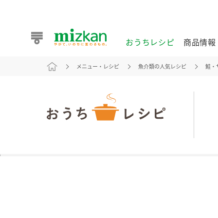
おうちレシピ
商品情報
メニュー・レシピ
魚介類の人気レシピ
鮭・
おうちレシピ
商品情報 トップ
企業情報 トップ
お客様相談センター トップ
ミツカン公式通販
業務用サイト
また食べたいが見つかる。ミツカンからのおすすめレシピを
おうちレシピ トップ