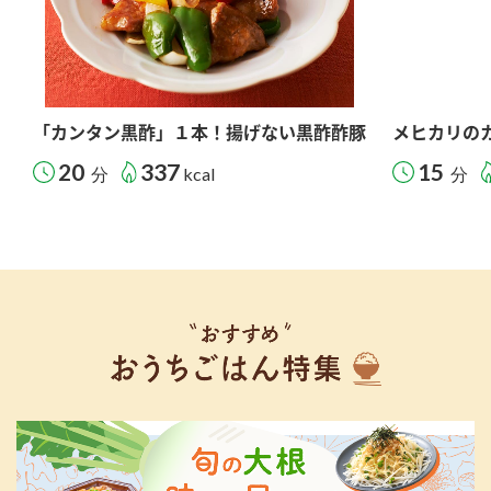
「カンタン黒酢」１本！揚げない黒酢酢豚
メヒカリの
20
337
15
分
kcal
分