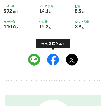
エネルギー
タンパク質
脂質
592
14.1
8.5
kcal
g
g
炭水化物
野菜量
食塩相当量
110.6
15.2
3.9
g
g
g