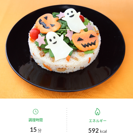
商品カテゴリ
新商品一覧
酢
調味酢
キャンペーン情報
お酢ドリンク
ぽん酢
ブランド・スペシャルサイト
ブランド・スペシャルサイト トップ
みりん風・料理酒
鍋用調味料
商品ブランドサイト
企業情報
Fibee（ファイビー）
国内事業概要
くらしプラ酢
つゆ
たれ
カンタン酢
ミツカングループについて
お酢ドリンク
ミツカンを知る
企業理念
スープ
中華
調理時間
エネルギー
味ぽん
15
592
分
kcal
ぽん酢