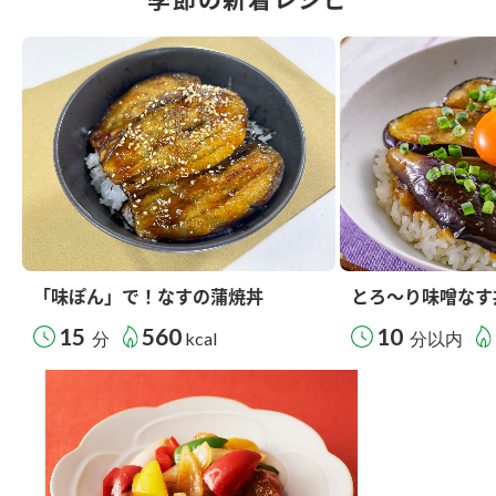
「味ぽん」で！なすの蒲焼丼
とろ～り味噌なす
15
560
10
分
kcal
分以内