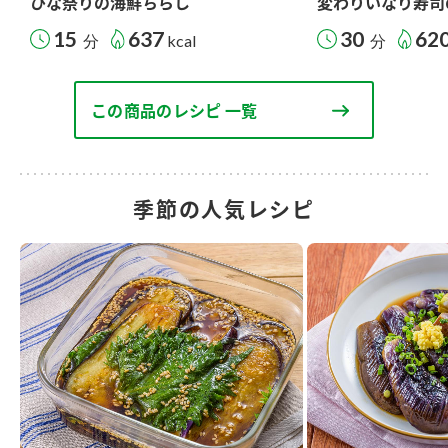
ひな祭りの海鮮ちらし
変わりいなり寿司
15
637
30
62
分
kcal
分
この商品のレシピ 一覧
季節の人気レシピ