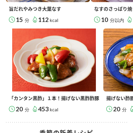
旨だれやみつき大葉なす
なすのさっぱり焼
15
112
10
分
kcal
分以内
「カンタン黒酢」１本！揚げない黒酢酢豚
揚げない酢
20
453
20
分
kcal
分
季節の新着レシピ