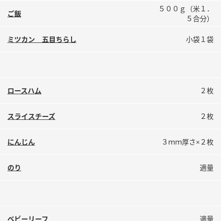
鍋奉行マニュアル
５００ｇ（米１．
ミツカン公式通販
ご飯
５合分）
ミツカンのCM
キッザニア東京「ぽん酢工房」
ミツカン 五目ちらし
小袋１袋
ロングセラー商品 ＋ おすすめレシピ
人気商品 ＋ おすすめレシピ
ロースハム
２枚
検索
スライスチーズ
２枚
業務用サイト
ミツカングループについて
製造所固有記号一覧
にんじん
３ｍｍ厚さ×２枚
のり
適量
ベビーリーフ
適量