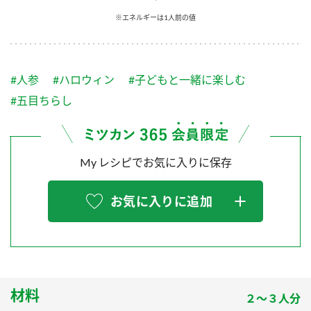
採用情報
環境への取り組み
※エネルギーは1人前の値
かおりの蔵
ミツカンの歴史
クイック調味料
レモン果汁
ニュースリリース
つゆ
水の文化センター（アーカイブ）
鍋なび
#人参
#ハロウィン
#子どもと一緒に楽しむ
ふりかけ
おすしの素
お客様相談センター
納豆のサイト
#五目ちらし
ZENB initiative
PIN印
お客様の声をいかしました
炊き込みご飯の素
米飯用調味液
三ツ判山吹
My レシピでお気に入りに保存
販売終了製品のご案内
千夜
MIM（ミツカンミュージアム）
納豆
Fibee
よくあるご質問
お気に入りに追加
スペシャルサイト
お酢を知ろう！
各部門が大切にしていること
お問い合わせ
すしラボ
地図から取り扱い店舗を探す
ぽん酢サワー
おいしさと健康への取り組み
材料
納豆の豆知識
２～３人分