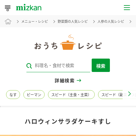
メニュー・レシピ
野菜類の人気レシピ
人参の人気レシピ
おうちレシピ
おすすめレシピ
レシピ特集
検索
レシピカテゴリ一覧
詳細検索
商品からレシピを探す
なす
ピーマン
スピード（主食・主菜）
スピード（副菜・つ
レシピ名特集
ハロウィンサラダケーキすし
商品情報