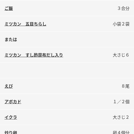
鍋奉行マニュアル
ミツカン公式通販
ご飯
３合分
ミツカンのCM
キッザニア東京「ぽん酢工房」
ミツカン 五目ちらし
小袋２袋
ロングセラー商品 ＋ おすすめレシピ
人気商品 ＋ おすすめレシピ
または
ミツカン すし酢昆布だし入り
大さじ６
検索
業務用サイト
ミツカングループについて
製造所固有記号一覧
えび
８尾
アボカド
１／２個
イクラ
大さじ２
炒り卵
卵４個分