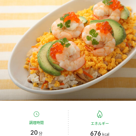
商品カテゴリ
新商品一覧
酢
調味酢
キャンペーン情報
お酢ドリンク
ぽん酢
ブランド・スペシャルサイト
ブランド・スペシャルサイト トップ
みりん風・料理酒
鍋用調味料
商品ブランドサイト
企業情報
Fibee（ファイビー）
国内事業概要
くらしプラ酢
つゆ
たれ
カンタン酢
ミツカングループについて
お酢ドリンク
ミツカンを知る
企業理念
スープ
中華
調理時間
エネルギー
味ぽん
20
676
分
kcal
ぽん酢