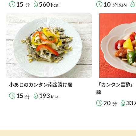
15
560
10
分
kcal
分以内
小あじのカンタン南蛮漬け風
「カンタン黒酢」
豚
15
193
分
kcal
20
33
分