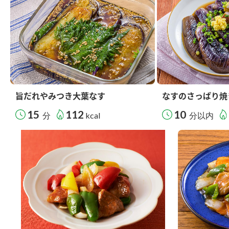
旨だれやみつき大葉なす
なすのさっぱり焼
15
112
10
分
kcal
分以内