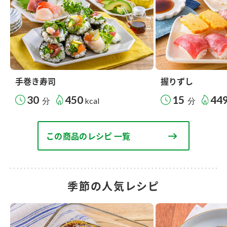
手巻き寿司
握りずし
30
450
15
44
分
kcal
分
この商品のレシピ 一覧
季節の人気レシピ