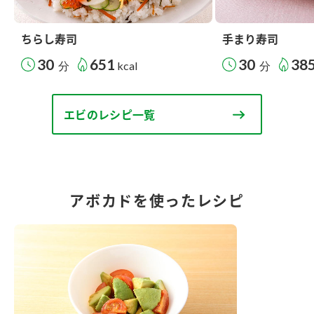
ちらし寿司
手まり寿司
30
651
30
38
分
kcal
分
エビのレシピ一覧
アボカドを使ったレシピ