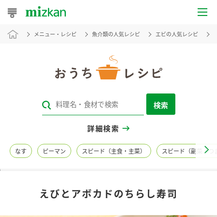
メニュー・レシピ
魚介類の人気レシピ
エビの人気レシピ
おうちレシピ
おすすめレシピ
レシピ特集
検索
レシピカテゴリ一覧
詳細検索
商品からレシピを探す
なす
ピーマン
スピード（主食・主菜）
スピード（副菜・つ
レシピ名特集
えびとアボカドのちらし寿司
商品情報