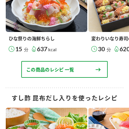
ひな祭りの海鮮ちらし
変わりいなり寿司
15
637
30
62
分
kcal
分
この商品のレシピ 一覧
すし酢 昆布だし入りを使ったレシピ