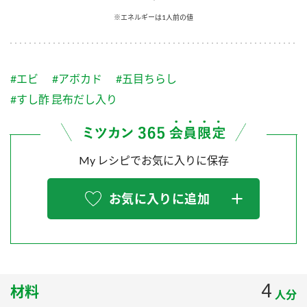
採用情報
環境への取り組み
※エネルギーは1人前の値
かおりの蔵
ミツカンの歴史
クイック調味料
レモン果汁
ニュースリリース
つゆ
水の文化センター（アーカイブ）
鍋なび
#エビ
#アボカド
#五目ちらし
ふりかけ
おすしの素
お客様相談センター
納豆のサイト
#すし酢 昆布だし入り
ZENB initiative
PIN印
お客様の声をいかしました
炊き込みご飯の素
米飯用調味液
三ツ判山吹
My レシピでお気に入りに保存
販売終了製品のご案内
千夜
MIM（ミツカンミュージアム）
納豆
Fibee
よくあるご質問
お気に入りに追加
スペシャルサイト
お酢を知ろう！
各部門が大切にしていること
お問い合わせ
すしラボ
地図から取り扱い店舗を探す
ぽん酢サワー
おいしさと健康への取り組み
4
材料
納豆の豆知識
人分