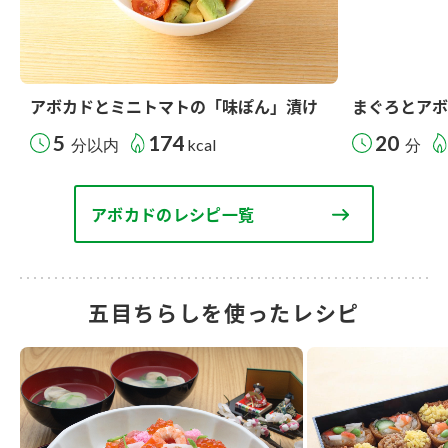
アボカドとミニトマトの「味ぽん」漬け
まぐろとアボ
5
174
20
分以内
kcal
分
アボカドのレシピ一覧
五目ちらしを使ったレシピ