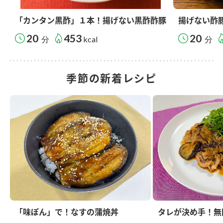
「カンタン黒酢」１本！揚げない黒酢酢豚
揚げない酢
20
453
20
分
kcal
分
季節の新着レシピ
「味ぽん」で！なすの蒲焼丼
タレが決め手！無