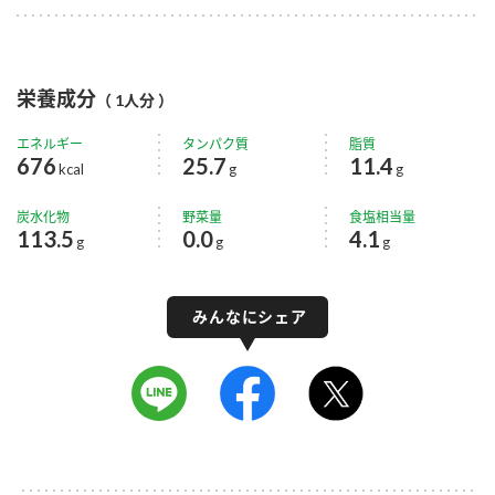
栄養成分
（ 1人分 ）
エネルギー
タンパク質
脂質
676
25.7
11.4
kcal
g
g
炭水化物
野菜量
食塩相当量
113.5
0.0
4.1
g
g
g