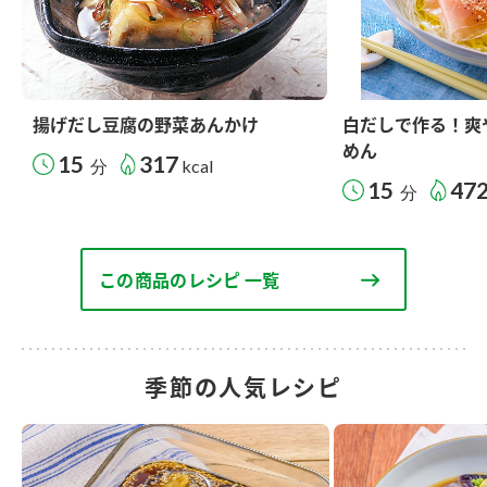
揚げだし豆腐の野菜あんかけ
白だしで作る！爽
めん
15
317
分
kcal
15
47
分
この商品のレシピ 一覧
季節の人気レシピ