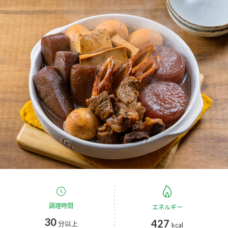
商品カテゴリ
新商品一覧
酢
調味酢
キャンペーン情報
お酢ドリンク
ぽん酢
ブランド・スペシャルサイト
ブランド・スペシャルサイト トップ
みりん風・料理酒
鍋用調味料
商品ブランドサイト
企業情報
Fibee（ファイビー）
国内事業概要
くらしプラ酢
つゆ
たれ
カンタン酢
ミツカングループについて
お酢ドリンク
ミツカンを知る
企業理念
スープ
中華
調理時間
エネルギー
味ぽん
30
427
分以上
kcal
ぽん酢