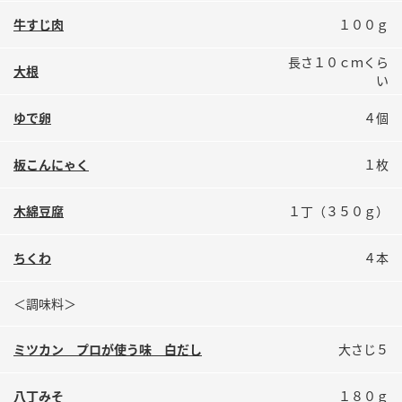
鍋奉行マニュアル
ミツカン公式通販
牛すじ肉
１００ｇ
ミツカンのCM
キッザニア東京「ぽん酢工房」
長さ１０ｃｍくら
大根
ロングセラー商品 ＋ おすすめレシピ
い
人気商品 ＋ おすすめレシピ
ゆで卵
４個
板こんにゃく
１枚
検索
木綿豆腐
１丁（３５０ｇ）
業務用サイト
ミツカングループについて
製造所固有記号一覧
ちくわ
４本
＜調味料＞
ミツカン プロが使う味 白だし
大さじ５
八丁みそ
１８０ｇ