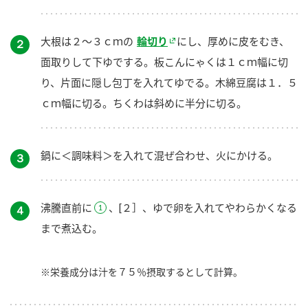
大根は２～３ｃｍの
輪切り
にし、厚めに皮をむき、
２
面取りして下ゆでする。板こんにゃくは１ｃｍ幅に切
り、片面に隠し包丁を入れてゆでる。木綿豆腐は１．５
ｃｍ幅に切る。ちくわは斜めに半分に切る。
鍋に＜調味料＞を入れて混ぜ合わせ、火にかける。
３
沸騰直前に
、[２］、ゆで卵を入れてやわらかくなる
４
まで煮込む。
※栄養成分は汁を７５％摂取するとして計算。