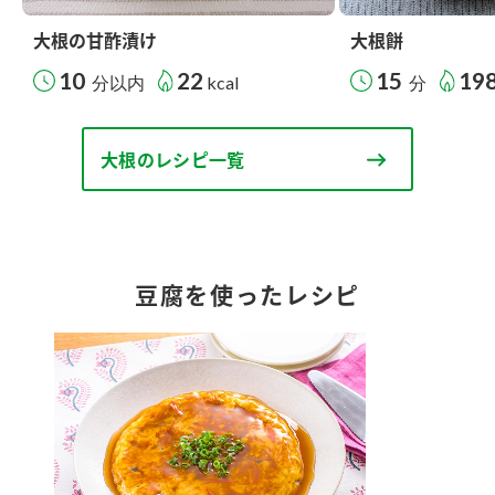
大根の甘酢漬け
大根餅
10
22
15
19
分以内
kcal
分
大根のレシピ一覧
豆腐を使ったレシピ