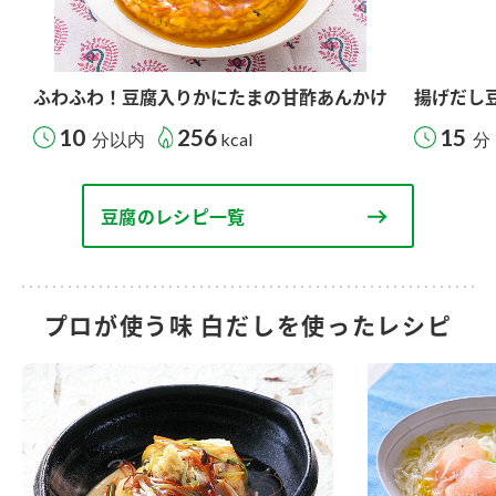
ふわふわ！豆腐入りかにたまの甘酢あんかけ
揚げだし
10
256
15
分以内
kcal
分
豆腐のレシピ一覧
プロが使う味 白だしを使ったレシピ