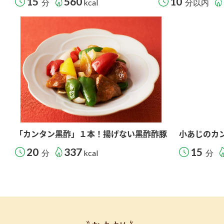
15
560
10
分
kcal
分以内
「カンタン黒酢」１本！揚げない黒酢酢豚
小あじのカ
20
337
15
分
kcal
分