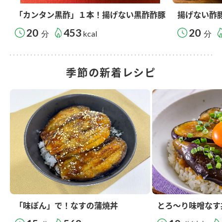
「カンタン黒酢」１本！揚げない黒酢酢豚
揚げない酢
20
453
20
分
kcal
分
季節の新着レシピ
「味ぽん」で！なすの蒲焼丼
とろ～り味噌なす