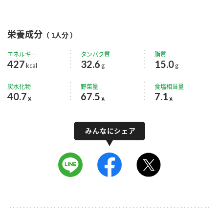
栄養成分
（ 1人分 ）
エネルギー
タンパク質
脂質
427
32.6
15.0
kcal
g
g
炭水化物
野菜量
食塩相当量
40.7
67.5
7.1
g
g
g