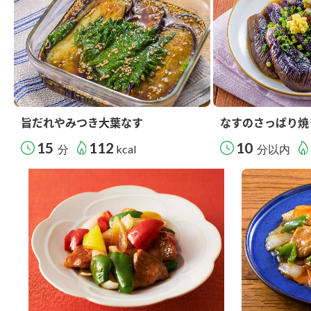
旨だれやみつき大葉なす
なすのさっぱり焼
15
112
10
分
kcal
分以内