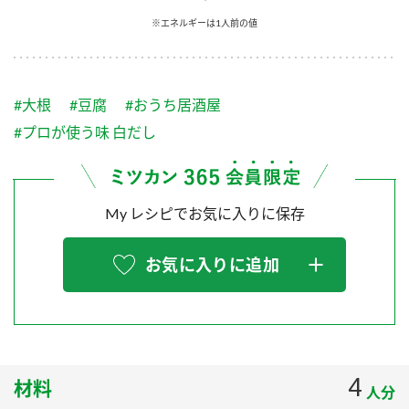
採用情報
環境への取り組み
※エネルギーは1人前の値
かおりの蔵
ミツカンの歴史
クイック調味料
レモン果汁
ニュースリリース
つゆ
水の文化センター（アーカイブ）
鍋なび
#大根
#豆腐
#おうち居酒屋
ふりかけ
おすしの素
お客様相談センター
納豆のサイト
#プロが使う味 白だし
ZENB initiative
PIN印
お客様の声をいかしました
炊き込みご飯の素
米飯用調味液
三ツ判山吹
My レシピでお気に入りに保存
販売終了製品のご案内
千夜
MIM（ミツカンミュージアム）
納豆
Fibee
よくあるご質問
お気に入りに追加
スペシャルサイト
お酢を知ろう！
各部門が大切にしていること
お問い合わせ
すしラボ
地図から取り扱い店舗を探す
ぽん酢サワー
おいしさと健康への取り組み
4
材料
納豆の豆知識
人分